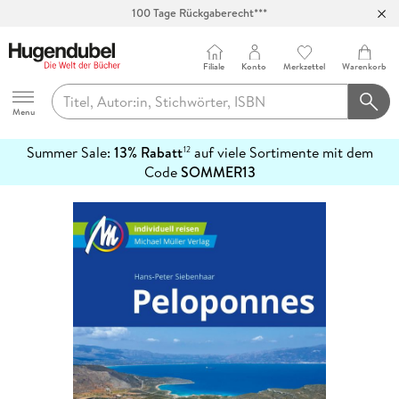
100 Tage Rückgaberecht***
Abholung in über 100 Filialen
Filiale
Konto
Merkzettel
Warenkorb
Hugendubel
Menu
Summer Sale:
13% Rabatt
auf viele Sortimente mit dem
12
mehr
Code
SOMMER13
erfahren