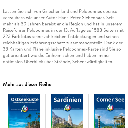
Lassen Sie sich von Griechenland und Peloponnes ebenso
verzaubern wie unser Autor Hans-Peter Siebenhaar. Seit
mehr als 30 Jahren bereist er die Region und hat in unserem
Reiseführer Peloponnes in der 13. Auflage auf 588 Seiten mit
223 Farbfotos seine zahlreichen Entdeckungen und seinen
reichhaltigen Erfahrungsschatz zusammengestellt. Dank der
38 Karten und Pläne inklusive Peloponnes-Karte sind Sie so
gut orientiert wie die Einheimischen und haben immer
optimalen Überblick über Strände, Sehenswürdigkeiten,
Restaurants und Unterkünfte. Mehr als 140 Orte und
Reiseziele finden Sie in unserem Peloponnes-Reiseführer
ausführlich beschrieben. Alles wurde vor Ort akribisch
Mehr aus dieser Reihe
recherchiert und für Sie ausprobiert. Ökologisch, regional
und nachhaltig wirtschaftende Betriebe sind kenntlich
gemacht. Zahlreiche eingestreute Kurz-Essays vermitteln
interessante Hintergrundinformationen. Die Geheimtipps
des Autors erschließen Ihnen die Highlights ebenso, wie
Sehenswertes abseits bekannter Pfade. Erprobte Tipps und
nützliche reisepraktische Ratschläge runden den Reiseführer