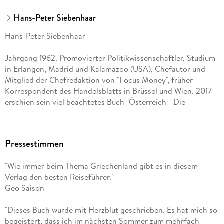
Hans-Peter Siebenhaar
Hans-Peter Siebenhaar
Jahrgang 1962. Promovierter Politikwissenschaftler, Studium
in Erlangen, Madrid und Kalamazoo (USA), Chefautor und
Mitglied der Chefredaktion von "Focus Money", früher
Korrespondent des Handelsblatts in Brüssel und Wien. 2017
erschien sein viel beachtetes Buch "Österreich - Die
zerrissene Republik". Hans-Peter Siebenhaar ist ein Müller-
Autor der ersten Stunde; sein erstes Buch, "Fränkische
Schweiz", schrieb er 1982 zusammen mit dem Verlagsgründer.
Pressestimmen
Ingesamt hat der gebürtige Franke sieben Reisebücher im
Verlag Michael Müller geschrieben - von Bodensee über
"Wie immer beim Thema Griechenland gibt es in diesem
Madrid bis zum Peloponnes und Korfu - und ist Co-Autor
Verlag den besten Reiseführer."
verschiedener Kochbücher.
Geo Saison
"Dieses Buch wurde mit Herzblut geschrieben. Es hat mich so
begeistert, dass ich im nächsten Sommer zum mehrfach