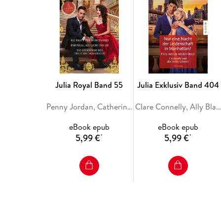
Julia Royal Band 55
Julia Exklusiv Band 404
Penny Jordan, Catherine George, Sara Craven
Clare Connelly, Ally Blake, Maya Blake
eBook epub
eBook epub
5,99 €
5,99 €
*
*