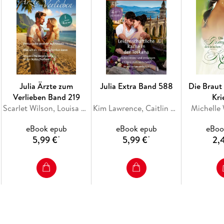
Julia Ärzte zum
Julia Extra Band 588
Die Braut 
Verlieben Band 219
Kri
Scarlet Wilson, Louisa Heaton, Jc Harroway
Kim Lawrence, Caitlin Crews, Mariah Ankenman, Jenni Fletcher
Michelle
eBook epub
eBook epub
eBoo
5,99 €
5,99 €
2,
*
*