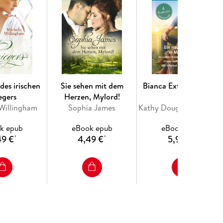
des irischen
Sie sehen mit dem
Bianca Extra Band 163
egers
Herzen, Mylord!
 Willingham
Sophia James
Kathy Douglass, Gina Wilkins, Stella Bagwell, Jules Bennett
k epub
eBook epub
eBook epub
49 €
4,49 €
5,99 €
*
*
*