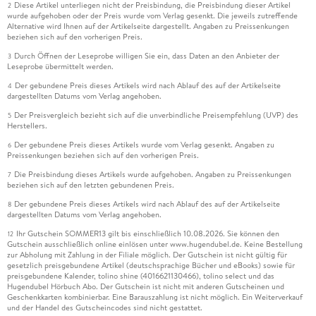
Diese Artikel unterliegen nicht der Preisbindung, die Preisbindung dieser Artikel
2
wurde aufgehoben oder der Preis wurde vom Verlag gesenkt. Die jeweils zutreffende
Alternative wird Ihnen auf der Artikelseite dargestellt. Angaben zu Preissenkungen
beziehen sich auf den vorherigen Preis.
Durch Öffnen der Leseprobe willigen Sie ein, dass Daten an den Anbieter der
3
Leseprobe übermittelt werden.
Der gebundene Preis dieses Artikels wird nach Ablauf des auf der Artikelseite
4
dargestellten Datums vom Verlag angehoben.
Der Preisvergleich bezieht sich auf die unverbindliche Preisempfehlung (UVP) des
5
Herstellers.
Der gebundene Preis dieses Artikels wurde vom Verlag gesenkt. Angaben zu
6
Preissenkungen beziehen sich auf den vorherigen Preis.
Die Preisbindung dieses Artikels wurde aufgehoben. Angaben zu Preissenkungen
7
beziehen sich auf den letzten gebundenen Preis.
Der gebundene Preis dieses Artikels wird nach Ablauf des auf der Artikelseite
8
dargestellten Datums vom Verlag angehoben.
Ihr Gutschein SOMMER13 gilt bis einschließlich 10.08.2026. Sie können den
12
Gutschein ausschließlich online einlösen unter www.hugendubel.de. Keine Bestellung
zur Abholung mit Zahlung in der Filiale möglich. Der Gutschein ist nicht gültig für
gesetzlich preisgebundene Artikel (deutschsprachige Bücher und eBooks) sowie für
preisgebundene Kalender, tolino shine (4016621130466), tolino select und das
Hugendubel Hörbuch Abo. Der Gutschein ist nicht mit anderen Gutscheinen und
Geschenkkarten kombinierbar. Eine Barauszahlung ist nicht möglich. Ein Weiterverkauf
und der Handel des Gutscheincodes sind nicht gestattet.