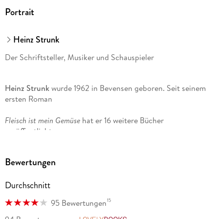
Portrait
Heinz Strunk
Der Schriftsteller, Musiker und Schauspieler
Heinz Strunk
wurde 1962 in Bevensen geboren. Seit seinem
ersten Roman
Fleisch ist mein Gemüse
hat er 16 weitere Bücher
veröffentlicht.
Der goldene Handschuh
stand monatelang auf der
Bewertungen
Bestsellerliste; die Verfilmung lief im Wettbewerb der
Berlinale. 2016 wurde der Autor mit dem Wilhelm Raabe-
Durchschnitt
Literaturpreis geehrt. Seine Romane
15
95 Bewertungen
Es ist immer so schön mit dir
und