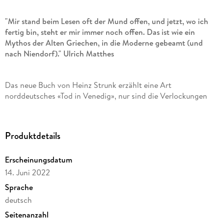
"Mir stand beim Lesen oft der Mund offen, und jetzt, wo ich
fertig bin, steht er mir immer noch offen. Das ist wie ein
Mythos der Alten Griechen, in die Moderne gebeamt (und
nach Niendorf)." Ulrich Matthes
Das neue Buch von Heinz Strunk erzählt eine Art
norddeutsches «Tod in Venedig», nur sind die Verlockungen
weniger feiner Art als seinerzeit beim Kollegen aus Lübeck.
Ein bürgerlicher Held, ein Jurist und Schriftsteller namens
Roth, begibt sich für eine längere Auszeit nach Niendorf: Er
Produktdetails
will ein wichtiges Buch schreiben, eine Abrechnung mit
seiner Familie. Am mit Bedacht gewählten Ort - im
Erscheinungsdatum
kleinbürgerlichen Ostseebad wird er seinesgleichen nicht so
leicht über den Weg laufen - gerät er aber bald in die Fänge
14. Juni 2022
eines trotz seiner penetranten Banalität dämonischen Geists:
Sprache
ein Strandkorbverleiher, der Mann ist außerdem Besitzer des
deutsch
örtlichen Spirituosengeschäfts. Aus Befremden und
Seitenanzahl
Belästigtsein wird nach und nach Zufallsgemeinschaft und