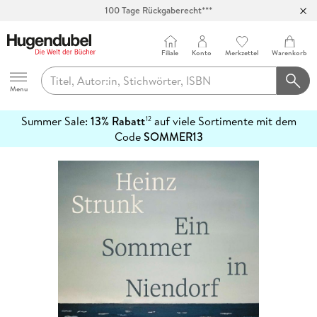
100 Tage Rückgaberecht***
Abholung in über 100 Filialen
Filiale
Konto
Merkzettel
Warenkorb
Hugendubel
Menu
Summer Sale:
13% Rabatt
auf viele Sortimente mit dem
12
mehr
Code
SOMMER13
erfahren