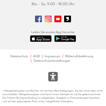
Mo. - Sa. 9.00 - 18.00 Uhr
Laden Sie unsere App herunter.
Datenschutz
AGB
Impressum
Widerrufsbelehrung
Datenschutzeinstellungen
Mängelexemplare sind Bücher mit leichten Beschädigungen, die das Lesen aber nicht
1
einschränken. Mängelexemplare sind durch einen Stempel als solche gekennzeichnet.
Die frühere Buchpreisbindung ist aufgehoben. Angaben zu Preissenkungen beziehen
sich auf den gebundenen Preis eines mangelfreien Exemplars.