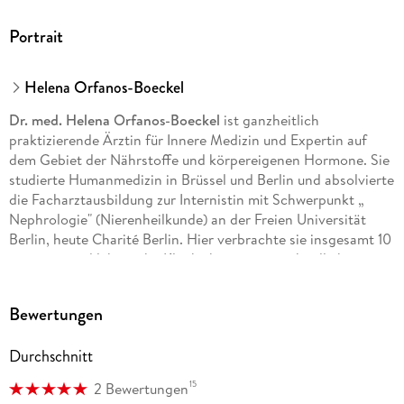
Portrait
Helena Orfanos-Boeckel
Dr. med. Helena Orfanos-Boeckel
ist ganzheitlich
praktizierende Ärztin für Innere Medizin und Expertin auf
dem Gebiet der Nährstoffe und körpereigenen Hormone. Sie
studierte Humanmedizin in Brüssel und Berlin und absolvierte
die Facharztausbildung zur Internistin mit Schwerpunkt „
Nephrologie" (Nierenheilkunde) an der Freien Universität
Berlin, heute Charité Berlin. Hier verbrachte sie insgesamt 10
intensive und lehrreiche Klinikjahre in unterschiedlichen
internistischen Fachabteilungen, der Intensivstation und der
Nieren-Transplantationsambulanz. Seit 2002 arbeitet Helena
Bewertungen
Orfanos-Boeckel, Ärztin in dritter Generation, in ihrer
eigenen Praxis für ganzheitliche Innere Medizin,
Durchschnitt
Stoffwechsel- und Präventivmedizin in Berlin-
Charlottenburg. In ihrer Praxis ging sie von Anfang an neue
15
2 Bewertungen
Wege, die klassische internistische Medizin mit den neuen