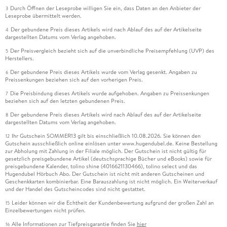
Durch Öffnen der Leseprobe willigen Sie ein, dass Daten an den Anbieter der
3
Leseprobe übermittelt werden.
Der gebundene Preis dieses Artikels wird nach Ablauf des auf der Artikelseite
4
dargestellten Datums vom Verlag angehoben.
Der Preisvergleich bezieht sich auf die unverbindliche Preisempfehlung (UVP) des
5
Herstellers.
Der gebundene Preis dieses Artikels wurde vom Verlag gesenkt. Angaben zu
6
Preissenkungen beziehen sich auf den vorherigen Preis.
Die Preisbindung dieses Artikels wurde aufgehoben. Angaben zu Preissenkungen
7
beziehen sich auf den letzten gebundenen Preis.
Der gebundene Preis dieses Artikels wird nach Ablauf des auf der Artikelseite
8
dargestellten Datums vom Verlag angehoben.
Ihr Gutschein SOMMER13 gilt bis einschließlich 10.08.2026. Sie können den
12
Gutschein ausschließlich online einlösen unter www.hugendubel.de. Keine Bestellung
zur Abholung mit Zahlung in der Filiale möglich. Der Gutschein ist nicht gültig für
gesetzlich preisgebundene Artikel (deutschsprachige Bücher und eBooks) sowie für
preisgebundene Kalender, tolino shine (4016621130466), tolino select und das
Hugendubel Hörbuch Abo. Der Gutschein ist nicht mit anderen Gutscheinen und
Geschenkkarten kombinierbar. Eine Barauszahlung ist nicht möglich. Ein Weiterverkauf
und der Handel des Gutscheincodes sind nicht gestattet.
Leider können wir die Echtheit der Kundenbewertung aufgrund der großen Zahl an
15
Einzelbewertungen nicht prüfen.
Alle Informationen zur Tiefpreisgarantie finden Sie
hier
16