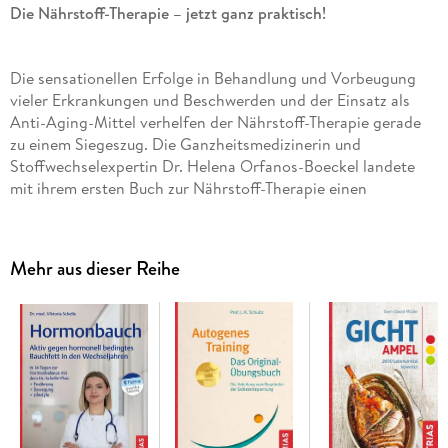
Die Nährstoff-Therapie – jetzt ganz praktisch!
Die sensationellen Erfolge in Behandlung und Vorbeugung
vieler Erkrankungen und Beschwerden und der Einsatz als
Anti-Aging-Mittel verhelfen der Nährstoff-Therapie gerade
zu einem Siegeszug. Die Ganzheitsmedizinerin und
Stoffwechselexpertin Dr. Helena Orfanos-Boeckel landete
mit ihrem ersten Buch zur Nährstoff-Therapie einen
Bestseller. In ihrem zweiten Buch lenkt sie auf vielfachen
Wunsch den Blick noch stärker auf die praktische
Umsetzung.
Mehr aus dieser Reihe
Mehr Sicherheit und Klarheit in der Anwendung
Grundwissen & Regeln:
Wie fängt man an? Wovon ist der
Bedarf abhängig? Wie finde ich die richtige Dosis, ein