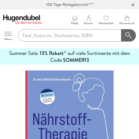
100 Tage Rückgaberecht***
Abholung in über 100 Filialen
Filiale
Konto
Merkzettel
Warenkorb
Hugendubel
Menu
Summer Sale:
13% Rabatt
auf viele Sortimente mit dem
12
mehr
Code
SOMMER13
erfahren