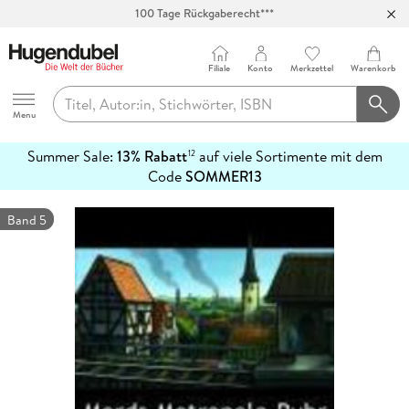
100 Tage Rückgaberecht***
Abholung in über 100 Filialen
Filiale
Konto
Merkzettel
Warenkorb
Hugendubel
Menu
Summer Sale:
13% Rabatt
auf viele Sortimente mit dem
12
mehr
Code
SOMMER13
erfahren
Band 5