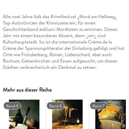
Alle zwei Jahre lädt das Krimifestival ¿Mord am Hellweg¿
Top-Autor(inn)en der Krimiszene ein, für einen
Geschichtenband exklusiv Mordtaten zu ersinnen. Dieses
Jahr mit einem besonderen Akzent, denn ¿wir¿ sind
Kulturhauptstadt. So ist die internationale Crème de la
Crème der Spannungsliteratur der Einladung gefolgt und hat
Orte wie Fröndenberg, Bönen, Lüdenscheid, aber auch
Bochum, Gelsenkirchen und Essen aufgesucht, um diesen
Städten verbrecherisch ein Denkmal zu setzen.
Aus 17 Ländern sind unter anderem angereist: Petros
Mehr aus dieser Reihe
Markaris, Taavi Soininvaara, Jussi Adler-Olsen, Esmahan
Aykol, Gabriella Wollenhaupt, Bernhard Jaumann, Helene
Tursten, Jac. Toes & Thomas Hoeps, Andrej Kurkow, Domingo
Band 9
Band 8
Band 7
Villar und Louise Welsh.