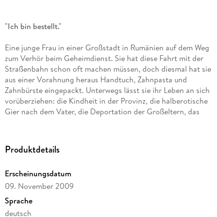
"Ich bin bestellt."
Eine junge Frau in einer Großstadt in Rumänien auf dem Weg
zum Verhör beim Geheimdienst. Sie hat diese Fahrt mit der
Straßenbahn schon oft machen müssen, doch diesmal hat sie
aus einer Vorahnung heraus Handtuch, Zahnpasta und
Zahnbürste eingepackt. Unterwegs lässt sie ihr Leben an sich
vorüberziehen: die Kindheit in der Provinz, die halberotische
Gier nach dem Vater, die Deportation der Großeltern, das
sporadische Glück, das ihr mit Paul gelingt, auch wenn sein
Trinken für ihre Liebe eine Last ist.
Produktdetails
Erscheinungsdatum
Außen: starre Uhrzeiten, Haltestellen, ein- und aussteigende
09. November 2009
Personen, vorbeiziehende Straßen. All dies soll ablenken und
führt doch immer wieder zurück zu: "Ich bin bestellt."
Sprache
deutsch