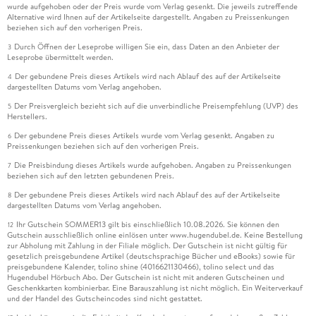
wurde aufgehoben oder der Preis wurde vom Verlag gesenkt. Die jeweils zutreffende
Alternative wird Ihnen auf der Artikelseite dargestellt. Angaben zu Preissenkungen
beziehen sich auf den vorherigen Preis.
Durch Öffnen der Leseprobe willigen Sie ein, dass Daten an den Anbieter der
3
Leseprobe übermittelt werden.
Der gebundene Preis dieses Artikels wird nach Ablauf des auf der Artikelseite
4
dargestellten Datums vom Verlag angehoben.
Der Preisvergleich bezieht sich auf die unverbindliche Preisempfehlung (UVP) des
5
Herstellers.
Der gebundene Preis dieses Artikels wurde vom Verlag gesenkt. Angaben zu
6
Preissenkungen beziehen sich auf den vorherigen Preis.
Die Preisbindung dieses Artikels wurde aufgehoben. Angaben zu Preissenkungen
7
beziehen sich auf den letzten gebundenen Preis.
Der gebundene Preis dieses Artikels wird nach Ablauf des auf der Artikelseite
8
dargestellten Datums vom Verlag angehoben.
Ihr Gutschein SOMMER13 gilt bis einschließlich 10.08.2026. Sie können den
12
Gutschein ausschließlich online einlösen unter www.hugendubel.de. Keine Bestellung
zur Abholung mit Zahlung in der Filiale möglich. Der Gutschein ist nicht gültig für
gesetzlich preisgebundene Artikel (deutschsprachige Bücher und eBooks) sowie für
preisgebundene Kalender, tolino shine (4016621130466), tolino select und das
Hugendubel Hörbuch Abo. Der Gutschein ist nicht mit anderen Gutscheinen und
Geschenkkarten kombinierbar. Eine Barauszahlung ist nicht möglich. Ein Weiterverkauf
und der Handel des Gutscheincodes sind nicht gestattet.