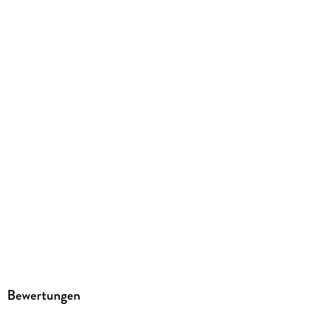
Gewicht
1 g
ISBN
9783446235359
Bewertungen