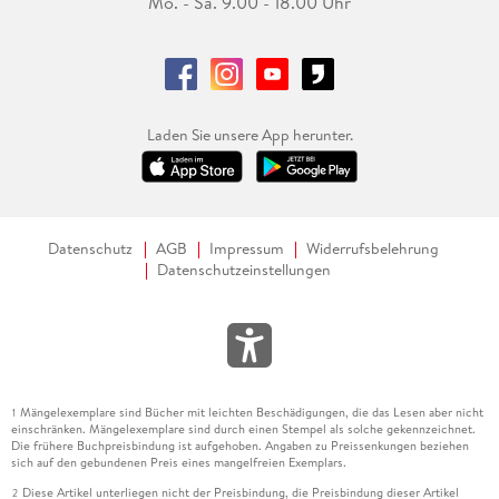
Mo. - Sa. 9.00 - 18.00 Uhr
Laden Sie unsere App herunter.
Datenschutz
AGB
Impressum
Widerrufsbelehrung
Datenschutzeinstellungen
Mängelexemplare sind Bücher mit leichten Beschädigungen, die das Lesen aber nicht
1
einschränken. Mängelexemplare sind durch einen Stempel als solche gekennzeichnet.
Die frühere Buchpreisbindung ist aufgehoben. Angaben zu Preissenkungen beziehen
sich auf den gebundenen Preis eines mangelfreien Exemplars.
Diese Artikel unterliegen nicht der Preisbindung, die Preisbindung dieser Artikel
2