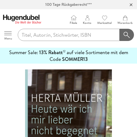
100 Tage Rückgaberecht***
Abholung in über 100 Filialen
Filiale
Konto
Merkzettel
Warenkorb
Hugendubel
Menu
Summer Sale:
13% Rabatt
auf viele Sortimente mit dem
12
mehr
Code
SOMMER13
erfahren