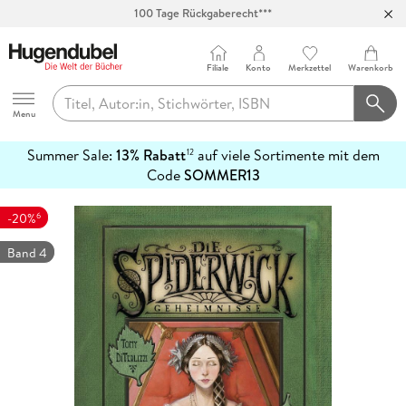
100 Tage Rückgaberecht***
Abholung in über 100 Filialen
Filiale
Konto
Merkzettel
Warenkorb
Hugendubel
Menu
Summer Sale:
13% Rabatt
auf viele Sortimente mit dem
12
mehr
Code
SOMMER13
erfahren
6
-20%
Band 4