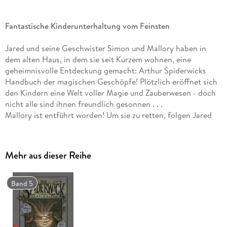
Fantastische Kinderunterhaltung vom Feinsten
Jared und seine Geschwister Simon und Mallory haben in
dem alten Haus, in dem sie seit Kurzem wohnen, eine
geheimnisvolle Entdeckung gemacht: Arthur Spiderwicks
Handbuch der magischen Geschöpfe! Plötzlich eröffnet sich
den Kindern eine Welt voller Magie und Zauberwesen - doch
nicht alle sind ihnen freundlich gesonnen . . .
Mallory ist entführt worden! Um sie zu retten, folgen Jared
und Simon einem verschlüsselten Hinweis, der sie in einen
alten Steinbruch führt. Hier befindet sich seit jeher das Reich
der Zwerge, das vom schrecklichen Mulgarath beherrscht
Mehr aus dieser Reihe
wird.
Band 5