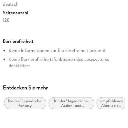
deutsch
Seitenanzahl
128
Dateigröße
24,91 MB
Barrierefreiheit
Altersempfehlung
Keine Informationen zur Barrierefreiheit bekannt
von 8 bis 99 Jahren
Keine Barrierefreiheitsfunktionen des Lesesystems
Reihe
deaktiviert
Die Spiderwick-Geheimnisse, 4
Weitere Hinweise:
Autor/Autorin
https://www.penguin.de/barrierefreiheit,
Holly Black
Entdecken Sie mehr
barrierefreiheit@penguinrandomhouse.de
Übersetzung
Anne Brauner
Kinder/Jugendliche:
Kinder/Jugendliche:
empfohlenes
Fantasy
Action- und
Alter: ab ca.
Illustrationen
Abenteuergeschichten
8 Jahre
Tony DiTerlizzi
Verlag/Hersteller