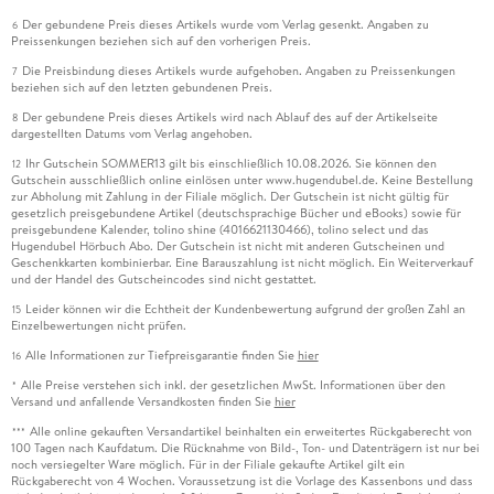
Der gebundene Preis dieses Artikels wurde vom Verlag gesenkt. Angaben zu
6
Preissenkungen beziehen sich auf den vorherigen Preis.
Die Preisbindung dieses Artikels wurde aufgehoben. Angaben zu Preissenkungen
7
beziehen sich auf den letzten gebundenen Preis.
Der gebundene Preis dieses Artikels wird nach Ablauf des auf der Artikelseite
8
dargestellten Datums vom Verlag angehoben.
Ihr Gutschein SOMMER13 gilt bis einschließlich 10.08.2026. Sie können den
12
Gutschein ausschließlich online einlösen unter www.hugendubel.de. Keine Bestellung
zur Abholung mit Zahlung in der Filiale möglich. Der Gutschein ist nicht gültig für
gesetzlich preisgebundene Artikel (deutschsprachige Bücher und eBooks) sowie für
preisgebundene Kalender, tolino shine (4016621130466), tolino select und das
Hugendubel Hörbuch Abo. Der Gutschein ist nicht mit anderen Gutscheinen und
Geschenkkarten kombinierbar. Eine Barauszahlung ist nicht möglich. Ein Weiterverkauf
und der Handel des Gutscheincodes sind nicht gestattet.
Leider können wir die Echtheit der Kundenbewertung aufgrund der großen Zahl an
15
Einzelbewertungen nicht prüfen.
Alle Informationen zur Tiefpreisgarantie finden Sie
hier
16
Alle Preise verstehen sich inkl. der gesetzlichen MwSt. Informationen über den
*
Versand und anfallende Versandkosten finden Sie
hier
Alle online gekauften Versandartikel beinhalten ein erweitertes Rückgaberecht von
***
100 Tagen nach Kaufdatum. Die Rücknahme von Bild-, Ton- und Datenträgern ist nur bei
noch versiegelter Ware möglich. Für in der Filiale gekaufte Artikel gilt ein
Rückgaberecht von 4 Wochen. Voraussetzung ist die Vorlage des Kassenbons und dass