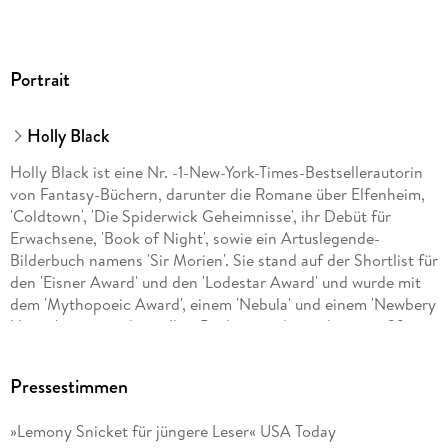
Portrait
Holly Black
Holly Black ist eine Nr. -1-New-York-Times-Bestsellerautorin
von Fantasy-Büchern, darunter die Romane über Elfenheim,
'Coldtown', 'Die Spiderwick Geheimnisse', ihr Debüt für
Erwachsene, 'Book of Night', sowie ein Artuslegende-
Bilderbuch namens 'Sir Morien'. Sie stand auf der Shortlist für
den 'Eisner Award' und den 'Lodestar Award' und wurde mit
dem 'Mythopoeic Award', einem 'Nebula' und einem 'Newbery
Honor' ausgezeichnet. Ihre Bücher wurden weltweit in 32
Sprachen übersetzt und verfilmt. Derzeit lebt sie mit ihrem
Mann und ihrem Sohn in Neuengland in einem Haus mit einer
Pressestimmen
geheimen Bibliothek. Mehr über die Autorin online unter
blackholly. com.
»Lemony Snicket für jüngere Leser« USA Today