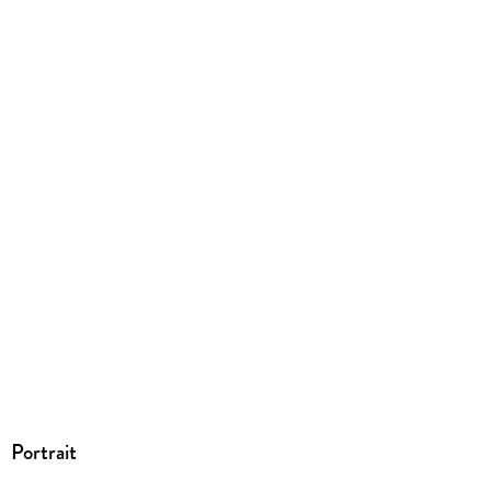
ISBN
9783955520038
Portrait