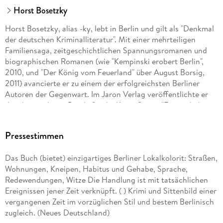
Horst Bosetzky
Horst Bosetzky, alias -ky, lebt in Berlin und gilt als "Denkmal
der deutschen Kriminalliteratur". Mit einer mehrteiligen
Familiensaga, zeitgeschichtlichen Spannungsromanen und
biographischen Romanen (wie "Kempinski erobert Berlin",
2010, und "Der König vom Feuerland" über August Borsig,
2011) avancierte er zu einem der erfolgreichsten Berliner
Autoren der Gegenwart. Im Jaron Verlag veröffentlichte er
daneben mehrere Bände für die Krimi-Serien "Es geschah in
Berlin" und "Berliner Mauer-Krimis".
Pressestimmen
Das Buch (bietet) einzigartiges Berliner Lokalkolorit: Straßen,
Wohnungen, Kneipen, Habitus und Gehabe, Sprache,
Redewendungen, Witze Die Handlung ist mit tatsächlichen
Ereignissen jener Zeit verknüpft. ( ) Krimi und Sittenbild einer
vergangenen Zeit im vorzüglichen Stil und bestem Berlinisch
zugleich. (Neues Deutschland)