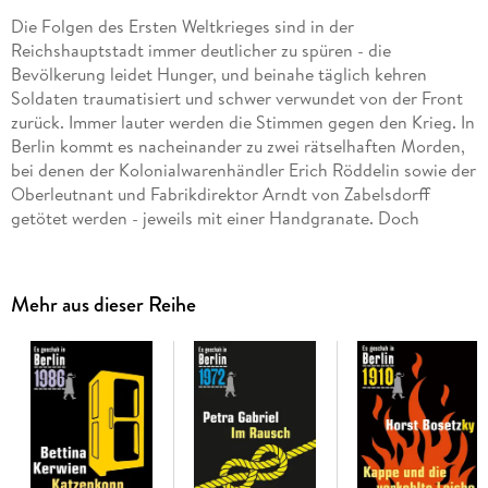
Die Folgen des Ersten Weltkrieges sind in der
Reichshauptstadt immer deutlicher zu spüren - die
Bevölkerung leidet Hunger, und beinahe täglich kehren
Soldaten traumatisiert und schwer verwundet von der Front
zurück. Immer lauter werden die Stimmen gegen den Krieg. In
Berlin kommt es nacheinander zu zwei rätselhaften Morden,
bei denen der Kolonialwarenhändler Erich Röddelin sowie der
Oberleutnant und Fabrikdirektor Arndt von Zabelsdorff
getötet werden - jeweils mit einer Handgranate. Doch
Kommissar Hermann Kappe kommen Zweifel, ob der
Geständige wirklich der Täter ist . . .
Mehr aus dieser Reihe