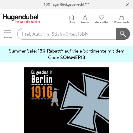
100 Tage Rückgaberecht***
Abholung in über 100 Filialen
Filiale
Konto
Merkzettel
Warenkorb
Hugendubel
Menu
Summer Sale:
13% Rabatt
auf viele Sortimente mit dem
12
mehr
Code
SOMMER13
erfahren