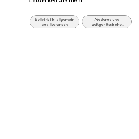
Belletristik: allgemein
Moderne und
und literarisch
zeitgenössische
Belletristik: allgemein
und literarisch