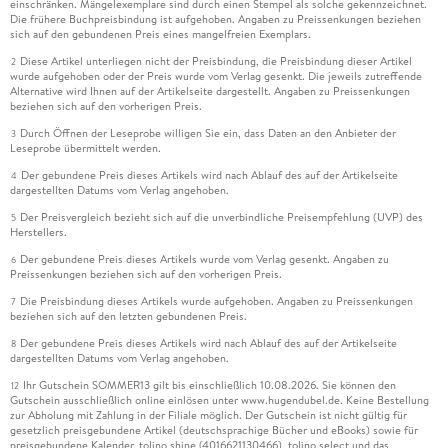
einschränken. Mängelexemplare sind durch einen Stempel als solche gekennzeichnet.
Die frühere Buchpreisbindung ist aufgehoben. Angaben zu Preissenkungen beziehen
sich auf den gebundenen Preis eines mangelfreien Exemplars.
Diese Artikel unterliegen nicht der Preisbindung, die Preisbindung dieser Artikel
2
wurde aufgehoben oder der Preis wurde vom Verlag gesenkt. Die jeweils zutreffende
Alternative wird Ihnen auf der Artikelseite dargestellt. Angaben zu Preissenkungen
beziehen sich auf den vorherigen Preis.
Durch Öffnen der Leseprobe willigen Sie ein, dass Daten an den Anbieter der
3
Leseprobe übermittelt werden.
Der gebundene Preis dieses Artikels wird nach Ablauf des auf der Artikelseite
4
dargestellten Datums vom Verlag angehoben.
Der Preisvergleich bezieht sich auf die unverbindliche Preisempfehlung (UVP) des
5
Herstellers.
Der gebundene Preis dieses Artikels wurde vom Verlag gesenkt. Angaben zu
6
Preissenkungen beziehen sich auf den vorherigen Preis.
Die Preisbindung dieses Artikels wurde aufgehoben. Angaben zu Preissenkungen
7
beziehen sich auf den letzten gebundenen Preis.
Der gebundene Preis dieses Artikels wird nach Ablauf des auf der Artikelseite
8
dargestellten Datums vom Verlag angehoben.
Ihr Gutschein SOMMER13 gilt bis einschließlich 10.08.2026. Sie können den
12
Gutschein ausschließlich online einlösen unter www.hugendubel.de. Keine Bestellung
zur Abholung mit Zahlung in der Filiale möglich. Der Gutschein ist nicht gültig für
gesetzlich preisgebundene Artikel (deutschsprachige Bücher und eBooks) sowie für
preisgebundene Kalender, tolino shine (4016621130466), tolino select und das