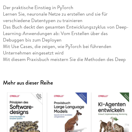
Der praktische Einstieg in PyTorch
Lernen Sie, neuronale Netze zu erstellen und sie für
verschiedene Datentypen zu trainieren
Das Buch deckt den gesamten Entwicklungszyklus von Deep-
Learning-Anwendungen ab: Vom Erstellen über das
Debuggen bis zum Deployen
Mit Use Cases, die zeigen, wie PyTorch bei führenden
Unternehmen eingesetzt wird
Mit diesem Praxisbuch meistern Sie die Methoden des Deep
Learning, einer Teildisziplin des Machine Learning, die die
Welt um uns herum verändert. Machen Sie sich mit PyTorch,
dem populären Python-Framework von Facebook, vertraut,
Mehr aus dieser Reihe
und lernen Sie Schlüsselkonzepte und neueste Techniken
kennen, um eigene neuronale Netze zu entwickeln.
Ian Pointer zeigt Ihnen zunächst, wie Sie PyTorch in einer
Cloud-basierten Umgebung einrichten. Er führt Sie dann
durch die einzelnen Schritte der Entwicklung von neuronalen
Architekturen, um typische Anwendungen für Bilder, Ton,
Text und andere Datenformate zu erstellen. Er erläutert auch
das innovative Konzept des Transfer Learning und das