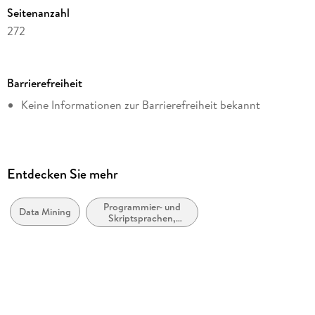
Themen erweitert.
Seitenanzahl
272
Dateigröße
5,30 MB
Barrierefreiheit
Reihe
Keine Informationen zur Barrierefreiheit bekannt
Animals
Autor/Autorin
Ian Pointer
Übersetzung
Entdecken Sie mehr
Marcus Fraaß
Programmier- und
Verlag/Hersteller
Data Mining
Skriptsprachen,
O'Reilly
allgemein
Originalsprache
englisch
Kopierschutz
mit Wasserzeichen versehen