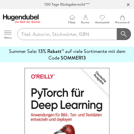
100 Tage Rückgaberecht***
Abholung in über 100 Filialen
Filiale
Konto
Merkzettel
Warenkorb
Hugendubel
Menu
Summer Sale:
13% Rabatt
auf viele Sortimente mit dem
12
mehr
Code
SOMMER13
erfahren