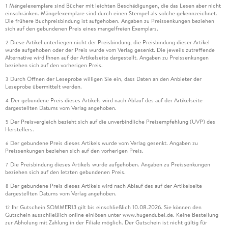
Mängelexemplare sind Bücher mit leichten Beschädigungen, die das Lesen aber nicht
1
einschränken. Mängelexemplare sind durch einen Stempel als solche gekennzeichnet.
Die frühere Buchpreisbindung ist aufgehoben. Angaben zu Preissenkungen beziehen
sich auf den gebundenen Preis eines mangelfreien Exemplars.
Diese Artikel unterliegen nicht der Preisbindung, die Preisbindung dieser Artikel
2
wurde aufgehoben oder der Preis wurde vom Verlag gesenkt. Die jeweils zutreffende
Alternative wird Ihnen auf der Artikelseite dargestellt. Angaben zu Preissenkungen
beziehen sich auf den vorherigen Preis.
Durch Öffnen der Leseprobe willigen Sie ein, dass Daten an den Anbieter der
3
Leseprobe übermittelt werden.
Der gebundene Preis dieses Artikels wird nach Ablauf des auf der Artikelseite
4
dargestellten Datums vom Verlag angehoben.
Der Preisvergleich bezieht sich auf die unverbindliche Preisempfehlung (UVP) des
5
Herstellers.
Der gebundene Preis dieses Artikels wurde vom Verlag gesenkt. Angaben zu
6
Preissenkungen beziehen sich auf den vorherigen Preis.
Die Preisbindung dieses Artikels wurde aufgehoben. Angaben zu Preissenkungen
7
beziehen sich auf den letzten gebundenen Preis.
Der gebundene Preis dieses Artikels wird nach Ablauf des auf der Artikelseite
8
dargestellten Datums vom Verlag angehoben.
Ihr Gutschein SOMMER13 gilt bis einschließlich 10.08.2026. Sie können den
12
Gutschein ausschließlich online einlösen unter www.hugendubel.de. Keine Bestellung
zur Abholung mit Zahlung in der Filiale möglich. Der Gutschein ist nicht gültig für