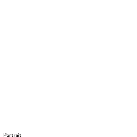
Dateiformat
EPUB
ISBN
9783866166288
Portrait