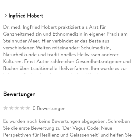
Ingfried Hobert
Dr. med. Ingfried Hobert praktiziert als Arzt für
Ganzheitsmedizin und Ethnomedizin in eigener Praxis am
Steinhuder Meer. Hier verbindet er das Beste aus
verschiedenen Welten miteinander: Schulmedizin,
Naturheilkunde und traditionelles Heilwissen anderer
Kulturen. Er ist Autor zahlreicher Gesundheitsratgeber und
Bücher über traditionelle Heilverfahren. Ihm wurde es zur
Lebensaufgabe, die jahrtausendealten Weisheiten und
Heilkünste anderer Kulturen zu erforschen und auf ihre
Anwendbarkeit im Westen zu überprüfen. In einem eigens
Bewertungen
entwickelten ganzheitlichen Therapiekonzept wendet er
dieses Wissen mit großer Leidenschaft in seiner Praxis an.
0 Bewertungen
Es wurden noch keine Bewertungen abgegeben. Schreiben
Sie die erste Bewertung zu "Der Vagus Code: Neue
Perspektiven für Resilienz und Gelassenheit" und helfen Sie