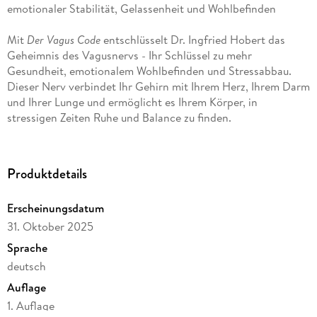
Mit
Der Vagus Code
entschlüsselt Dr. Ingfried Hobert das
Geheimnis des Vagusnervs - Ihr Schlüssel zu mehr
Gesundheit, emotionalem Wohlbefinden und Stressabbau.
Dieser Nerv verbindet Ihr Gehirn mit Ihrem Herz, Ihrem Darm
und Ihrer Lunge und ermöglicht es Ihrem Körper, in
Der Vagus Code zeigt Ihnen, wie Sie diesen »Heilungsnerv«
aktivieren können, um Stress zu reduzieren, Ihre Gesundheit
Produktdetails
zu stärken und emotionale Stabilität zu erlangen. Lernen Sie,
wie Sie durch einfache Atemtechniken, Omega-3-Fettsäuren
Erscheinungsdatum
und natürliche Heilpflanzen den Vagusnerv stimulieren
31. Oktober 2025
können, um Ihre innere Balance zu finden. Erkunden Sie, wie
Herzkohärenz, Achtsamkeit und vagale Stimulation Ihre
Sprache
deutsch
Auflage
In diesem Buch lernen Sie, wie Sie viele praktische Übungen
so in Ihren Alltag integrieren können, dass Sie im autonomen
1. Auflage