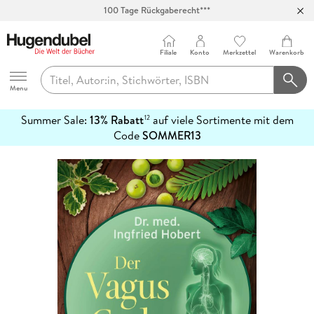
100 Tage Rückgaberecht***
Abholung in über 100 Filialen
Filiale
Konto
Merkzettel
Warenkorb
Hugendubel
Menu
Summer Sale:
13% Rabatt
auf viele Sortimente mit dem
12
mehr
Code
SOMMER13
erfahren