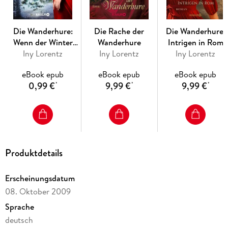
Die Wanderhure:
Die Rache der
Die Wanderhure.
Wenn der Winter
Wanderhure
Intrigen in Rom
Iny Lorentz
kommt
Iny Lorentz
Iny Lorentz
eBook epub
eBook epub
eBook epub
0,99 €
9,99 €
9,99 €
*
*
*
Produktdetails
Erscheinungsdatum
08. Oktober 2009
Sprache
deutsch