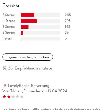
Übersicht
5 Sterne
245
4 Sterne
295
3 Sterne
142
2 Sterne
36
1 Stern
5
Eigene Bewertung schreiben
Zur Empfehlungsrangliste
LovelyBooks-Bewertung
Von Tilman_Schneider
am
19.04.2024
Ich fand es langweilig, sehr einfach geschrieben und sehr