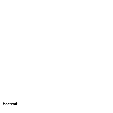
Produktart
EBOOK
Dateiformat
EPUB
ISBN
9783426554685
Portrait