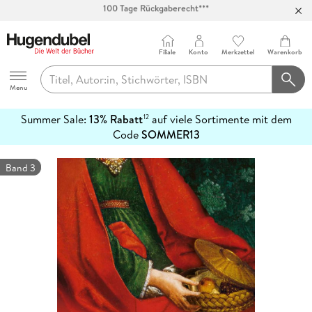
Abholung in über 100 Filialen
Filiale
Konto
Merkzettel
Warenkorb
Hugendubel
Menu
Summer Sale:
13% Rabatt
auf viele Sortimente mit dem
12
mehr
Code
SOMMER13
erfahren
Band 3