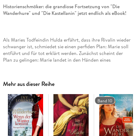
Historienschmöker: die grandiose Fortsetzung von "Die
Wanderhure" und "Die Kastellanin" jetzt endlich als eBook!
Als Maries Todfeindin Hulda erfährt, dass ihre Rivalin wieder
schwanger ist, schmiedet sie einen perfiden Plan: Marie soll
entführt und für tot erklärt werden. Zunächst scheint der
Plan zu gelingen: Marie landet in den Händen eines
Handelsherrn, der sie als Sklavin verkaufen lässt.
Mehr aus dieser Reihe
Zusammen mit dem Sohn, den sie inzwischen geboren hat,
gerät sie in den Besitz von Anna, Gemahlin des Neffen des
Band 10
Großfürsten von Moskau. Es gelingt ihr, Annas Vertrauen zu
gewinnen, doch dann schwebt diese selbst in höchster
Gefahr und muss fliehen. Als es Marie endlich gelingt, unter
Einsatz ihres Lebens den Weg in die Heimat zu finden, muss
sie feststellen, dass ihr geliebter Michel nicht mehr frei ist ...