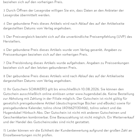
beziehen sich auf den vorherigen Preis.
Durch Öffnen der Leseprobe willigen Sie ein, dass Daten an den Anbieter der
3
Leseprobe übermittelt werden.
Der gebundene Preis dieses Artikels wird nach Ablauf des auf der Artikelseite
4
dargestellten Datums vom Verlag angehoben.
Der Preisvergleich bezieht sich auf die unverbindliche Preisempfehlung (UVP) des
5
Herstellers.
Der gebundene Preis dieses Artikels wurde vom Verlag gesenkt. Angaben zu
6
Preissenkungen beziehen sich auf den vorherigen Preis.
Die Preisbindung dieses Artikels wurde aufgehoben. Angaben zu Preissenkungen
7
beziehen sich auf den letzten gebundenen Preis.
Der gebundene Preis dieses Artikels wird nach Ablauf des auf der Artikelseite
8
dargestellten Datums vom Verlag angehoben.
Ihr Gutschein SOMMER13 gilt bis einschließlich 10.08.2026. Sie können den
12
Gutschein ausschließlich online einlösen unter www.hugendubel.de. Keine Bestellung
zur Abholung mit Zahlung in der Filiale möglich. Der Gutschein ist nicht gültig für
gesetzlich preisgebundene Artikel (deutschsprachige Bücher und eBooks) sowie für
preisgebundene Kalender, tolino shine (4016621130466), tolino select und das
Hugendubel Hörbuch Abo. Der Gutschein ist nicht mit anderen Gutscheinen und
Geschenkkarten kombinierbar. Eine Barauszahlung ist nicht möglich. Ein Weiterverkauf
und der Handel des Gutscheincodes sind nicht gestattet.
Leider können wir die Echtheit der Kundenbewertung aufgrund der großen Zahl an
15
Einzelbewertungen nicht prüfen.