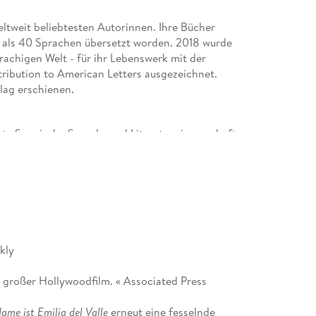
weltweit beliebtesten Autorinnen. Ihre Bücher
r als 40 Sprachen übersetzt worden. 2018 wurde
rachigen Welt - für ihr Lebenswerk mit der
ribution to American Letters ausgezeichnet.
lag erschienen.
erte Spanische Sprach- und Literaturwissenschaft.
n, Onetti) in Saarbrücken.
kly
n großer Hollywoodfilm. « Associated Press
ame ist Emilia del Valle
erneut eine fesselnde