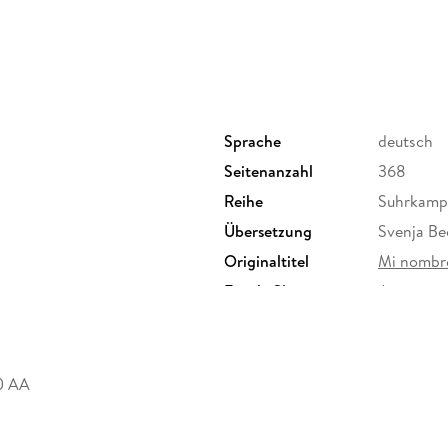
Sprache
deutsch
Seitenanzahl
368
Reihe
Suhrkamp
Übersetzung
Svenja Be
Originaltitel
Mi nombre
Family Sharing
Ja
Dateiformat
EPUB
.0 AA