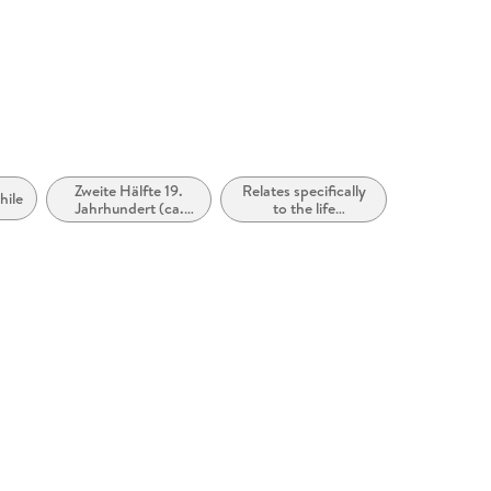
Zweite Hälfte 19.
Relates specifically
hile
Jahrhundert (ca.
to the life
1850 bis ca. 1899)
experience of
women or girls