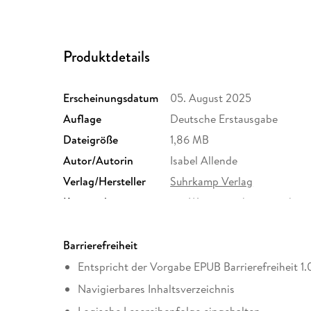
Produktdetails
Erscheinungsdatum
05. August 2025
Auflage
Deutsche Erstausgabe
Dateigröße
1,86 MB
Autor/Autorin
Isabel Allende
Verlag/Hersteller
Suhrkamp Verlag
Kopierschutz
mit Wasserzeichen versehen
Produktart
EBOOK
ISBN
9783518783474
Barrierefreiheit
Entspricht der Vorgabe EPUB Barrierefreiheit 1
Navigierbares Inhaltsverzeichnis
Logische Lesereihenfolge eingehalten