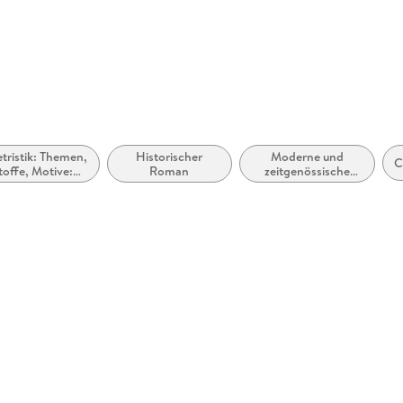
rhanden
zugänglich
etristik: Themen,
Historischer
Moderne und
C
e
toffe, Motive:
Roman
zeitgenössische
Liebe und
Belletristik:
Beziehungen
allgemein und
literarisch