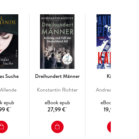
e einer Frau, die über alle Konventionen hinweg
selnder historischer Roman über schmerzhafte Liebe
er »Meistererzählerinnen unserer Zeit« (
Vogue
).
as Suche
Dreihundert Männer
Kälter
 Allende
Konstantin Richter
Andreas Pflüger
k epub
eBook epub
eBook epub
99 €
27,99 €
19,99 €
*
*
*