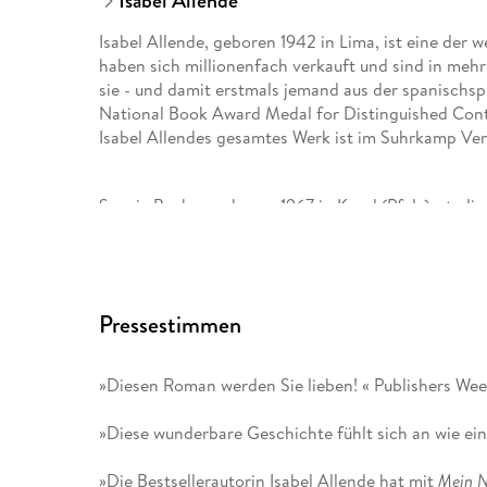
Isabel Allende
Isabel Allende, geboren 1942 in Lima, ist eine der 
haben sich millionenfach verkauft und sind in meh
sie - und damit erstmals jemand aus der spanischsp
National Book Award Medal for Distinguished Cont
Isabel Allendes gesamtes Werk ist im Suhrkamp Ver
Svenja Becker, geboren 1967 in Kusel (Pfalz), studi
Sie lebt als Übersetzerin (u. a. Allende, Guelfenbei
Pressestimmen
»Diesen Roman werden Sie lieben! « Publishers Wee
»Diese wunderbare Geschichte fühlt sich an wie ei
»Die Bestsellerautorin Isabel Allende hat mit
Mein N