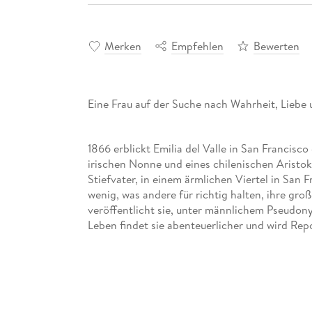
Merken
Empfehlen
Bewerten
Eine Frau auf der Suche nach Wahrheit, Liebe 
1866 erblickt Emilia del Valle in San Francisco 
irischen Nonne und eines chilenischen Aristok
Stiefvater, in einem ärmlichen Viertel in San F
wenig, was andere für richtig halten, ihre gro
veröffentlicht sie, unter männlichem Pseudo
Leben findet sie abenteuerlicher und wird Report
junger Mann mit großer Strahlkraft, und gemei
Vorfahren, über den sich anbahnenden Bürgerk
näher - ist das Liebe? -, und während Emilia im
gerät sie selbst zwischen die Fronten: Sie mus
drängenden Fragen nach ihrer eigenen Herkunf