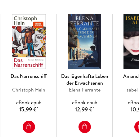
Mein Name ist Emilia del Valle
ist die Geschicht
ihren eigenen Weg zu gehen versucht, ein fes
und unverbrüchlichen Mut - erzählt von einer d
Das Narrenschiff
Das lügenhafte Leben
Amand
der Erwachsenen
Christoph Hein
Elena Ferrante
Isabel
eBook epub
eBook epub
eBoo
15,99 €
12,99 €
10,
*
*