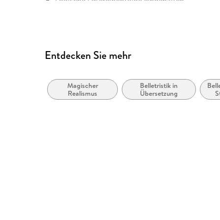
Kurze Alternativtexte (z.B. für Abbildungen) vo
Hoher Farbkontrast für bessere Lesbarkeit
Alle Texte können angepasst werden
Entdecken Sie mehr
Alle relevanten Inhalte sind über Screenreader 
Entspricht der Vorgabe WCAG Level AAA
Magischer
Belletristik in
Bell
Weitere Hinweise: barrierefreiheit@suhrkamp.d
Realismus
Übersetzung
S