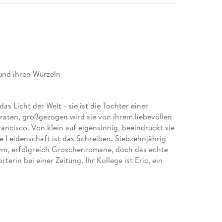
und ihren Wurzeln
das Licht der Welt - sie ist die Tochter einer
raten, großgezogen wird sie von ihrem liebevollen
rancisco. Von klein auf eigensinnig, beeindruckt sie
ße Leidenschaft ist das Schreiben. Siebzehnjährig
nym, erfolgreich Groschenromane, doch das echte
erin bei einer Zeitung. Ihr Kollege ist Eric, ein
nsam gehen sie nach Chile, in das Land ihrer
rieg zu berichten. Emilia und Eric kommen sich
mer tiefer in die Geschichte ihres Vaters eintaucht,
s sich nicht nur der Gefahr, sondern auch den
t stellen.