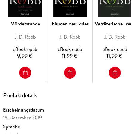
Future-Crime-Spannung:
Packende Mordfälle in einem
futuristischen New York.
Starke Ermittlerin:
Eve Dallas überzeugt mit Cleverness, Mut
Mörderstunde
Blumen des Todes
Verräterische Treu
und Tiefe.
Mitreißende Romance-Elemente:
Thriller-Action trifft auf
J. D. Robb
J. D. Robb
J. D. Robb
eine einzigartige Liebesstory.
eBook epub
eBook epub
eBook epub
9,99 €
11,99 €
11,99 €
*
*
*
Produktdetails
Erscheinungsdatum
16. Dezember 2019
Sprache