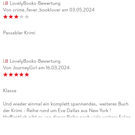
LovelyBooks-Bewertung
Von crime_fever_booklover
am
03.05.2024
Passabler Krimi
LovelyBooks-Bewertung
Von JourneyGirl
am
16.03.2024
Klasse
Und wieder einmal ein komplett spannendes, weiteres Buch
der Krimi - Reihe rund um Eve Dallas aus New York !
Hoffentlich gibt es von dieser Reihe noch viele weitere Folge
- Romane ! Denn ich kann einfach nicht genug von dieser
Krimi - Reihe bekommen. Da ich schon in New York gewesen