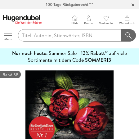
100 Tage Rückgaberecht***
Abholung in über 100 Filialen
Filiale
Konto
Merkzettel
Warenkorb
Hugendubel
Menu
Nur noch heute:
Summer Sale -
13% Rabatt
auf viele
12
mehr
Sortimente mit dem Code
SOMMER13
erfahren
Band 38