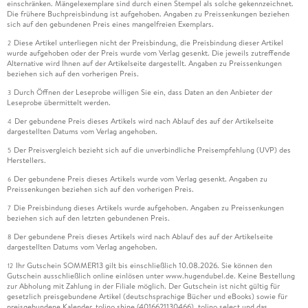
einschränken. Mängelexemplare sind durch einen Stempel als solche gekennzeichnet.
Die frühere Buchpreisbindung ist aufgehoben. Angaben zu Preissenkungen beziehen
sich auf den gebundenen Preis eines mangelfreien Exemplars.
Diese Artikel unterliegen nicht der Preisbindung, die Preisbindung dieser Artikel
2
wurde aufgehoben oder der Preis wurde vom Verlag gesenkt. Die jeweils zutreffende
Alternative wird Ihnen auf der Artikelseite dargestellt. Angaben zu Preissenkungen
beziehen sich auf den vorherigen Preis.
Durch Öffnen der Leseprobe willigen Sie ein, dass Daten an den Anbieter der
3
Leseprobe übermittelt werden.
Der gebundene Preis dieses Artikels wird nach Ablauf des auf der Artikelseite
4
dargestellten Datums vom Verlag angehoben.
Der Preisvergleich bezieht sich auf die unverbindliche Preisempfehlung (UVP) des
5
Herstellers.
Der gebundene Preis dieses Artikels wurde vom Verlag gesenkt. Angaben zu
6
Preissenkungen beziehen sich auf den vorherigen Preis.
Die Preisbindung dieses Artikels wurde aufgehoben. Angaben zu Preissenkungen
7
beziehen sich auf den letzten gebundenen Preis.
Der gebundene Preis dieses Artikels wird nach Ablauf des auf der Artikelseite
8
dargestellten Datums vom Verlag angehoben.
Ihr Gutschein SOMMER13 gilt bis einschließlich 10.08.2026. Sie können den
12
Gutschein ausschließlich online einlösen unter www.hugendubel.de. Keine Bestellung
zur Abholung mit Zahlung in der Filiale möglich. Der Gutschein ist nicht gültig für
gesetzlich preisgebundene Artikel (deutschsprachige Bücher und eBooks) sowie für
preisgebundene Kalender, tolino shine (4016621130466), tolino select und das