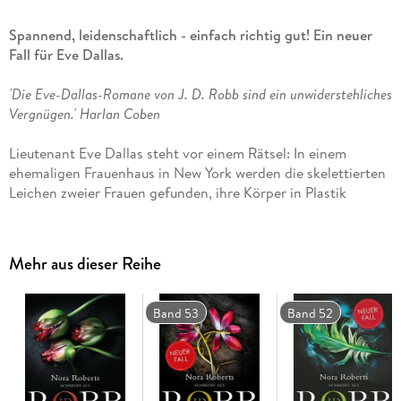
Spannend, leidenschaftlich - einfach richtig gut! Ein neuer
Fall für Eve Dallas.
'Die Eve-Dallas-Romane von J. D. Robb sind ein unwiderstehliches
Vergnügen.'
Harlan Coben
Lieutenant Eve Dallas steht vor einem Rätsel: In einem
ehemaligen Frauenhaus in New York werden die skelettierten
Leichen zweier Frauen gefunden, ihre Körper in Plastik
eingewickelt. Sie muss nun herausfinden, was damals
geschah, und schnell wird klar, dass es noch zehn weitere
Opfer gab - alles junge Mädchen, die vom richtigen Weg
Mehr aus dieser Reihe
abgekommen waren. Jede hat ihre ganz eigene Geschichte,
und jeder wurde die Chance auf ein besseres Leben
genommen. Mithilfe ihres geliebten Ehemannes und ihres
Band 53
Band 52
fantastischen Teams beim New York Police Department, muss
sich Eve einer düsteren Geschichte stellen, die in ihr immer
wieder Erinnerungen an ihre eigenen dunkle Vergangenheit
hervorruft . . .