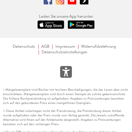
Laden Sie unsere App herunter.
Datenschutz
AGB
Impressum
Widerrufsbelehrung
Datenschutzeinstellungen
Mängelexemplare sind Bücher mit leichten Beschädigungen, die das Lesen aber nicht
1
einschränken. Mängelexemplare sind durch einen Stempel als solche gekennzeichnet.
Die frühere Buchpreisbindung ist aufgehoben. Angaben zu Preissenkungen beziehen
sich auf den gebundenen Preis eines mangelfreien Exemplars.
Diese Artikel unterliegen nicht der Preisbindung, die Preisbindung dieser Artikel
2
wurde aufgehoben oder der Preis wurde vom Verlag gesenkt. Die jeweils zutreffende
Alternative wird Ihnen auf der Artikelseite dargestellt. Angaben zu Preissenkungen
beziehen sich auf den vorherigen Preis.
Durch Öffnen der Leseprobe willigen Sie ein, dass Daten an den Anbieter der