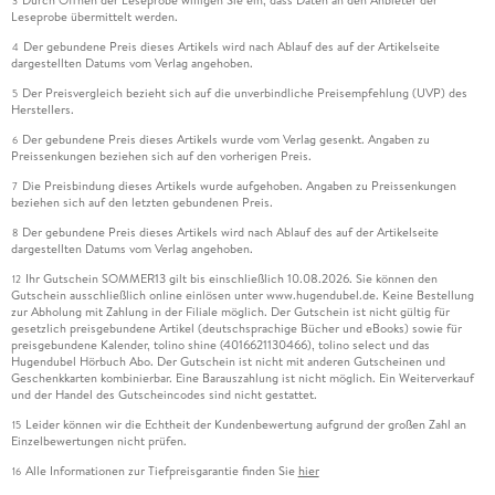
3
Leseprobe übermittelt werden.
Der gebundene Preis dieses Artikels wird nach Ablauf des auf der Artikelseite
4
dargestellten Datums vom Verlag angehoben.
Der Preisvergleich bezieht sich auf die unverbindliche Preisempfehlung (UVP) des
5
Herstellers.
Der gebundene Preis dieses Artikels wurde vom Verlag gesenkt. Angaben zu
6
Preissenkungen beziehen sich auf den vorherigen Preis.
Die Preisbindung dieses Artikels wurde aufgehoben. Angaben zu Preissenkungen
7
beziehen sich auf den letzten gebundenen Preis.
Der gebundene Preis dieses Artikels wird nach Ablauf des auf der Artikelseite
8
dargestellten Datums vom Verlag angehoben.
Ihr Gutschein SOMMER13 gilt bis einschließlich 10.08.2026. Sie können den
12
Gutschein ausschließlich online einlösen unter www.hugendubel.de. Keine Bestellung
zur Abholung mit Zahlung in der Filiale möglich. Der Gutschein ist nicht gültig für
gesetzlich preisgebundene Artikel (deutschsprachige Bücher und eBooks) sowie für
preisgebundene Kalender, tolino shine (4016621130466), tolino select und das
Hugendubel Hörbuch Abo. Der Gutschein ist nicht mit anderen Gutscheinen und
Geschenkkarten kombinierbar. Eine Barauszahlung ist nicht möglich. Ein Weiterverkauf
und der Handel des Gutscheincodes sind nicht gestattet.
Leider können wir die Echtheit der Kundenbewertung aufgrund der großen Zahl an
15
Einzelbewertungen nicht prüfen.
Alle Informationen zur Tiefpreisgarantie finden Sie
hier
16