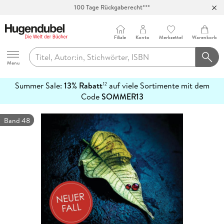
100 Tage Rückgaberecht***
Abholung in über 100 Filialen
Filiale
Konto
Merkzettel
Warenkorb
Hugendubel
Menu
Summer Sale:
13% Rabatt
auf viele Sortimente mit dem
12
mehr
Code
SOMMER13
erfahren
Band 48