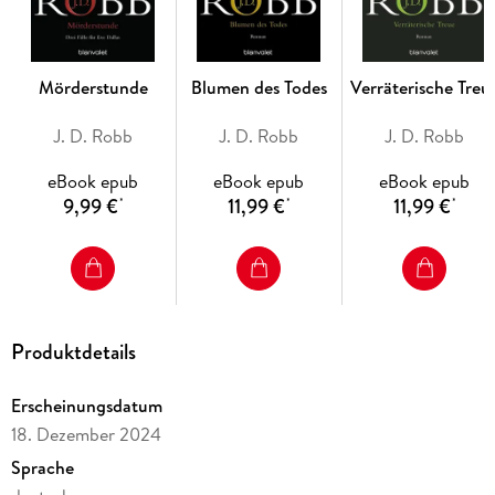
Future-Crime-Spannung:
Packende Mordfälle in einem
futuristischen New York.
Starke Ermittlerin:
Eve Dallas überzeugt mit Cleverness, Mut
und Tiefe.
Mörderstunde
Blumen des Todes
Verräterische Treu
Mitreißende Romance-Elemente:
Thriller-Action trifft auf
eine einzigartige Liebesstory.
J. D. Robb
J. D. Robb
J. D. Robb
eBook epub
eBook epub
eBook epub
9,99 €
11,99 €
11,99 €
*
*
*
Produktdetails
Erscheinungsdatum
18. Dezember 2024
Sprache