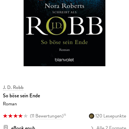
J. D. Robb
So böse sein Ende
Roman
(
11 Bewertungen
)
120 Lesepunkte
15
eBook epub
Alle 2 Formate