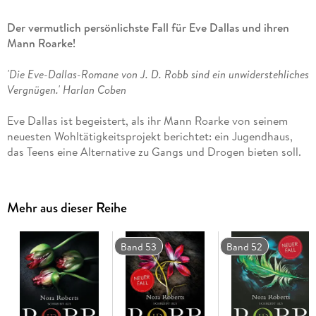
Der vermutlich persönlichste Fall für Eve Dallas und ihren
Mann Roarke!
'Die Eve-Dallas-Romane von J. D. Robb sind ein unwiderstehliches
Vergnügen.'
Harlan Coben
Eve Dallas ist begeistert, als ihr Mann Roarke von seinem
neuesten Wohltätigkeitsprojekt berichtet: ein Jugendhaus,
das Teens eine Alternative zu Gangs und Drogen bieten soll.
Schließlich sieht Eve bei ihrem Job als Detective oft genug,
wie wichtig diese Arbeit für New York ist. Die perfekte
Leitung für das Haus ist schnell gefunden: die Psychologin
Mehr aus dieser Reihe
Rochelle Pickering, deren eigener Bruder Lyle erst vor
Kurzem aus dem Milieu ausgestiegen ist. Umso
schockierender ist die Nachricht von Lyles Tod: gestorben an
Band 53
Band 52
einer Überdosis. Eve ist schnell klar, dass es sich um einen
eiskalten Auftragsmord handelt. Ist Lyles Tod eine Warnung
an seine Schwester - und damit auch an Eve und Roarke?