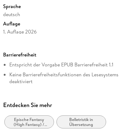
Sprache
deutsch
Auflage
1. Auflage 2026
Seitenanzahl
448
Barrierefreiheit
Dateigröße
Entspricht der Vorgabe EPUB Barrierefreiheit 1.1
4,64 MB
Keine Barrierefreiheitsfunktionen des Lesesystems
Reihe
deaktiviert
Der Herr der Ringe / The Lord of the Rings, 03
Logische Lesereihenfolge eingehalten
Autor/Autorin
Vollständige Alternativtexte vorhanden
J. R. R. Tolkien
Entdecken Sie mehr
Entspricht der Vorgabe WCAG v2.2
Übersetzung
Wolfgang Krege
Epische Fantasy
Belletristik in
Entspricht der Vorgabe WCAG Level A
(High Fantasy) /
Übersetzung
Verlag/Hersteller
Heroische Fantasy
Klett-Cotta