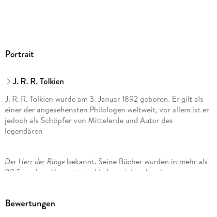
Portrait
J. R. R. Tolkien
J. R. R. Tolkien wurde am 3. Januar 1892 geboren. Er gilt als
einer der angesehensten Philologen weltweit, vor allem ist er
jedoch als Schöpfer von Mittelerde und Autor des
legendären
Der Herr der Ringe
bekannt. Seine Bücher wurden in mehr als
80 Sprachen übersetzt und haben sich weltweit
millionenfach verkauft. Ihm wurde ein Orden des Britischen
Empire (CBE) und die Ehrendoktorwürde der Universität
Bewertungen
Oxford verliehen. Er starb 1973 im Alter von 81 Jahren.