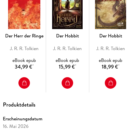
und Frodo bleibt kaum noch Zeit. Werden Sam und Frodo ihr
Ziel erreichen, oder wird der Dunkle Herrscher am Ende
wieder über ganz Mittelerde herrschen?
»Ein phänomenaler Abschluss . . . ein großartiges Werk,
Der Herr der Ringe
Der Hobbit
Der Hobbit
einzigartig in Konzeption und Ausführung. « Daily Telegraph
J. R. R. Tolkien
J. R. R. Tolkien
J. R. R. Tolkien
eBook epub
eBook epub
eBook epub
34,99 €
15,99 €
18,99 €
*
*
*
Produktdetails
Erscheinungsdatum
16. Mai 2026