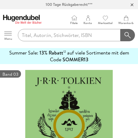
100 Tage Rückgaberecht***
Abholung in über 100 Filialen
Filiale
Konto
Merkzettel
Warenkorb
Hugendubel
Menu
Summer Sale:
13% Rabatt
auf viele Sortimente mit dem
12
mehr
Code
SOMMER13
erfahren
Band 03