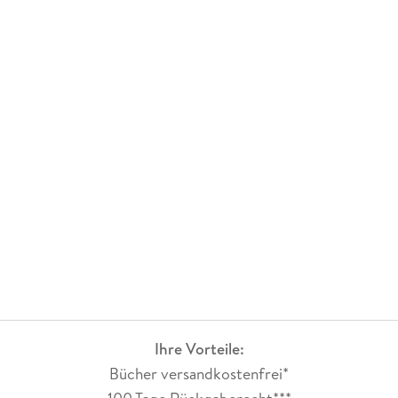
ihre individuellen Facetten gekonnt in die Geschichte mit
ein.Wer Fantasy-Geschichten mit epischen Welten und einem
herausragenden Worldbuilding mag, wird hier fündig.Der
Schreibstil ist hochdetailliert, sehr kunstvoll und passt
perfekt zur altertümlich anmutenden Welt
Mittelerdes.Insgesamt kann ich das Buch sehr sehr
empfehlen.
Ihre Vorteile:
Bücher versandkostenfrei*