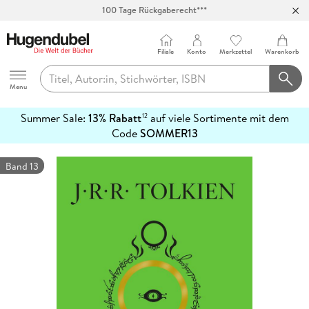
100 Tage Rückgaberecht***
Abholung in über 100 Filialen
Filiale
Konto
Merkzettel
Warenkorb
Hugendubel
Menu
Summer Sale:
13% Rabatt
auf viele Sortimente mit dem
12
mehr
Code
SOMMER13
erfahren
Band 13