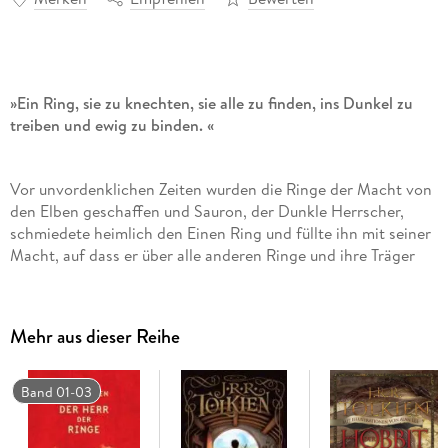
»Ein Ring, sie zu knechten, sie alle zu finden, ins Dunkel zu
treiben und ewig zu binden. «
Vor unvordenklichen Zeiten wurden die Ringe der Macht von
den Elben geschaffen und Sauron, der Dunkle Herrscher,
schmiedete heimlich den Einen Ring und füllte ihn mit seiner
Macht, auf dass er über alle anderen Ringe und ihre Träger
gebieten konnte. Der Eine Ring wurde Sauron im Lauf der
Zeit genommen und so sehr er ihn auch in ganz Mittelerde
suchte, er blieb dennoch für ihn verloren. Zeitalter später
Mehr aus dieser Reihe
fällt der Ring in die Hände des Hobbits Bilbo Beutlin, der ihn
an seinen Neffen Frodo weitergibt . . . und so beginnt das
größte und gefährlichste Abenteuer der Fantasyliteratur.
Band 01-03