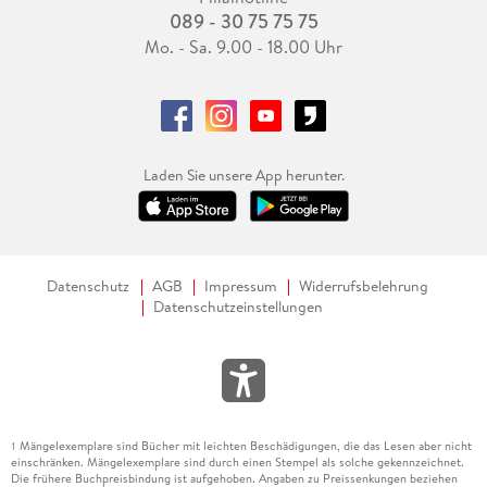
089 - 30 75 75 75
Mo. - Sa. 9.00 - 18.00 Uhr
Laden Sie unsere App herunter.
Datenschutz
AGB
Impressum
Widerrufsbelehrung
Datenschutzeinstellungen
Mängelexemplare sind Bücher mit leichten Beschädigungen, die das Lesen aber nicht
1
einschränken. Mängelexemplare sind durch einen Stempel als solche gekennzeichnet.
Die frühere Buchpreisbindung ist aufgehoben. Angaben zu Preissenkungen beziehen