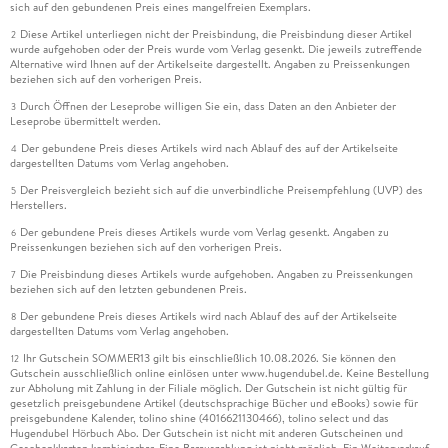
sich auf den gebundenen Preis eines mangelfreien Exemplars.
Diese Artikel unterliegen nicht der Preisbindung, die Preisbindung dieser Artikel
2
wurde aufgehoben oder der Preis wurde vom Verlag gesenkt. Die jeweils zutreffende
Alternative wird Ihnen auf der Artikelseite dargestellt. Angaben zu Preissenkungen
beziehen sich auf den vorherigen Preis.
Durch Öffnen der Leseprobe willigen Sie ein, dass Daten an den Anbieter der
3
Leseprobe übermittelt werden.
Der gebundene Preis dieses Artikels wird nach Ablauf des auf der Artikelseite
4
dargestellten Datums vom Verlag angehoben.
Der Preisvergleich bezieht sich auf die unverbindliche Preisempfehlung (UVP) des
5
Herstellers.
Der gebundene Preis dieses Artikels wurde vom Verlag gesenkt. Angaben zu
6
Preissenkungen beziehen sich auf den vorherigen Preis.
Die Preisbindung dieses Artikels wurde aufgehoben. Angaben zu Preissenkungen
7
beziehen sich auf den letzten gebundenen Preis.
Der gebundene Preis dieses Artikels wird nach Ablauf des auf der Artikelseite
8
dargestellten Datums vom Verlag angehoben.
Ihr Gutschein SOMMER13 gilt bis einschließlich 10.08.2026. Sie können den
12
Gutschein ausschließlich online einlösen unter www.hugendubel.de. Keine Bestellung
zur Abholung mit Zahlung in der Filiale möglich. Der Gutschein ist nicht gültig für
gesetzlich preisgebundene Artikel (deutschsprachige Bücher und eBooks) sowie für
preisgebundene Kalender, tolino shine (4016621130466), tolino select und das
Hugendubel Hörbuch Abo. Der Gutschein ist nicht mit anderen Gutscheinen und
Geschenkkarten kombinierbar. Eine Barauszahlung ist nicht möglich. Ein Weiterverkauf