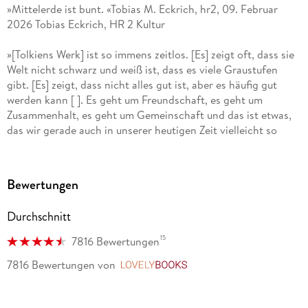
»Mittelerde ist bunt. «Tobias M. Eckrich, hr2, 09. Februar
Wolfgang Krege (1939-2005) war Lexikonredakteur,
2026 Tobias Eckrich, HR 2 Kultur
Werbetexter und Verlagslektor. Von 1970 an war er auch als
Übersetzer tätig Große Bekanntheit erlangte er vor allem
»[Tolkiens Werk] ist so immens zeitlos. [Es] zeigt oft, dass sie
durch seine Übersetzungen der zentralen Werke von J. R. R.
Welt nicht schwarz und weiß ist, dass es viele Graustufen
Tolkien, ganz besonders durch die Neuübersetzung von »Der
gibt. [Es] zeigt, dass nicht alles gut ist, aber es häufig gut
Herr der Ringe«.
werden kann [ ]. Es geht um Freundschaft, es geht um
Zusammenhalt, es geht um Gemeinschaft und das ist etwas,
das wir gerade auch in unserer heutigen Zeit vielleicht so
dringend brauchen wie schon lange nicht mehr. «Tobias M.
Eckrich, hr2, 09. Februar 2026 Tobias Eckrich, HR 2 Kultur
Bewertungen
»Zur mißtrauisch beäugten Übersetzung von Wolgang Krege
aber müßten sich gerade alle die loyalen Hobbits gratulieren,
Durchschnitt
denn er hat es gewagt, den Panzer der sonoren Langeweile
aufzusprengen und mit präzise kalkulierter Frechheit dem
15
7816 Bewertungen
Text eine neue Frische zu schenken. « Joachim Kalka, FAZ
7816 Bewertungen
von
LovelyBooks