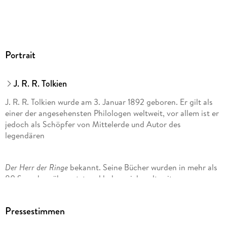
W. H. Auden
Portrait
J. R. R. Tolkien
J. R. R. Tolkien wurde am 3. Januar 1892 geboren. Er gilt als
einer der angesehensten Philologen weltweit, vor allem ist er
jedoch als Schöpfer von Mittelerde und Autor des
legendären
Der Herr der Ringe
bekannt. Seine Bücher wurden in mehr als
80 Sprachen übersetzt und haben sich weltweit
millionenfach verkauft. Ihm wurde ein Orden des Britischen
Empire (CBE) und die Ehrendoktorwürde der Universität
Pressestimmen
Oxford verliehen. Er starb 1973 im Alter von 81 Jahren.