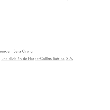
a. La subasta benéfica le había dado la
era cayera rendida a sus pies. Durante un día. . . y
guro de que eso sería un auténtico placer para los
no llevaba a una vida de felicidad, y no estaba
 apoderara de la empresa de su familia.
henden, Sara Orwig
 una división de HarperCollins Ibérica, S.A.
u nueva ayudante le serviría. Al fin y al cabo, la
ezando a resultar imposible de resistir. Además, a
. Sin embargo, tan pronto como le puso el anillo