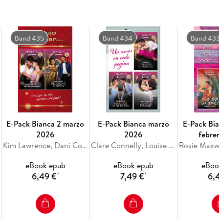
los niños merecían amor, no un matrimonio de
El multimillonario griego no estaba acostumbr
Band 435
Band 434
Band 43
abandono de su madre, estaba decidido a recl
Sin embargo, usar la intensa atracción entre e
proposición resultó inútil: ella quería más.
Podrá Aristophanes romper las cadenas que ha
E-Pack Bianca 2 marzo
E-Pack Bianca marzo
E-Pack Bi
entregárselo a Nell?
2026
2026
febre
Kim Lawrence, Dani Collins
Clare Connelly, Louise Fuller, Kate Hewitt
eBook epub
eBook epub
eBoo
No solo negocios
6,49 €
7,49 €
6,
*
*
Sara Orwig