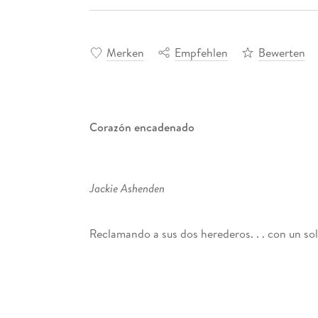
Merken
Empfehlen
Bewerten
Corazón encadenado
Jackie Ashenden
Reclamando a sus dos herederos. . . con un so
El pulso de la profesora de infantil Nell Unde
Aristophanes Katsaros: se había quedado emba
Pero la propuesta de matrimonio del griego la