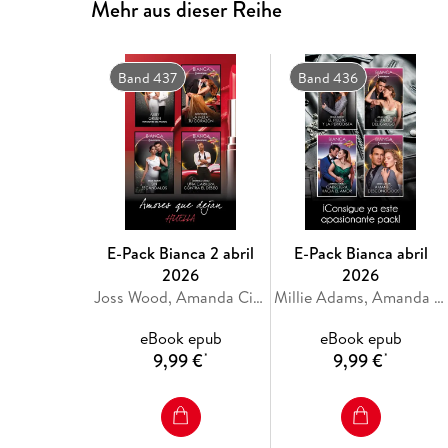
Mehr aus dieser Reihe
Band 437
Band 436
E-Pack Bianca 2 abril
E-Pack Bianca abril
2026
2026
Joss Wood, Amanda Cinelli, Abby Green, Tara Pammi
Millie Adams, Amanda Cinelli, Bella Mason, Julia James
eBook epub
eBook epub
9,99 €
9,99 €
*
*