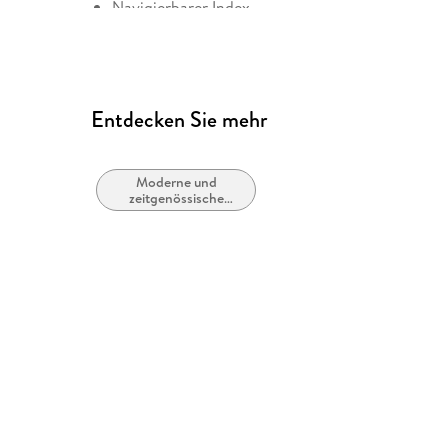
Navigierbarer Index
Logische Lesereihenfolge eingehalten
Kurze Alternativtexte (z.B. für Abbildungen) vo
Vollständige Alternativtexte vorhanden
Entdecken Sie mehr
Text und Audio sind synchronisiert
Text-to-Speech-Vorlesefunktionen vorhanden
Moderne und
Navigation über vorherige/nächste Abschnitte 
zeitgenössische
Liebesromane /
ARIA-Rollen vorhanden
Romance
Alle Texte können angepasst werden
Entspricht der Vorgabe WCAG v2.0
Entspricht der Vorgabe WCAG Level AAA
Weitere Hinweise: AccessibilityFeedback@harpe