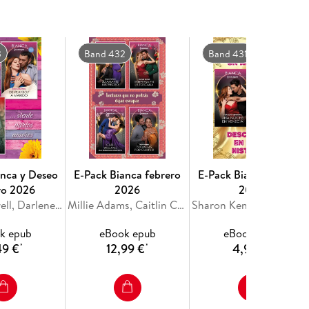
 conveniencia.
ado a recibir negativas. Atormentado por el
3
Band 432
Band 431
amar a sus herederos.
llos para convencer a Nell de que aceptase su
bían rodeado su corazón desde la infancia y
anca y Deseo
E-Pack Bianca febrero
E-Pack Bianca 2 enero
ro 2026
2026
2026
Rosie Maxwell, Darlene Gardner
Millie Adams, Caitlin Crews, Cathy Williams, Tara Pammi
Sharon Kendrick, Abby Gre
k epub
eBook epub
eBook epub
49 €
12,99 €
4,99 €
*
*
*