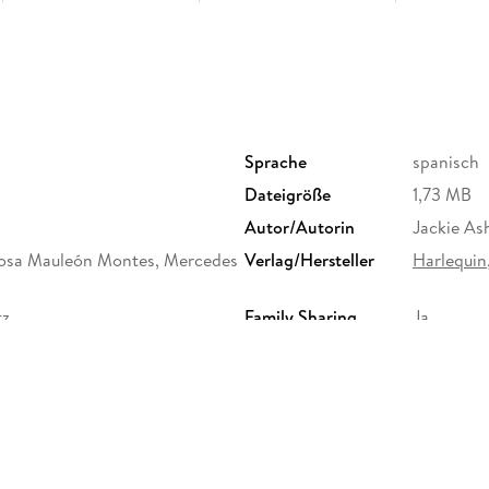
Noah Brand la había comprado, en cuerpo y alm
oportunidad perfecta para hacer que Faith Cabr
una noche, la tendría a su merced, y estaba se
dos. Pero Faith sabía que una noche de pasión 
dispuesta a dejar que el implacable magnate se
Sprache
spanisch
Dateigröße
1,73 MB
Autor/Autorin
Jackie As
Negocios. . . y amor
 Rosa Mauleón Montes, Mercedes
Verlag/Hersteller
Harlequin,
tz
Family Sharing
Ja
Sara Orwig
Dateiformat
EPUB
Jeff Brand necesitaba casarse de inmediato. Y s
atracción entre Holly Lombard y él estaba emp
ambos les convenía un matrimonio sin ataduras