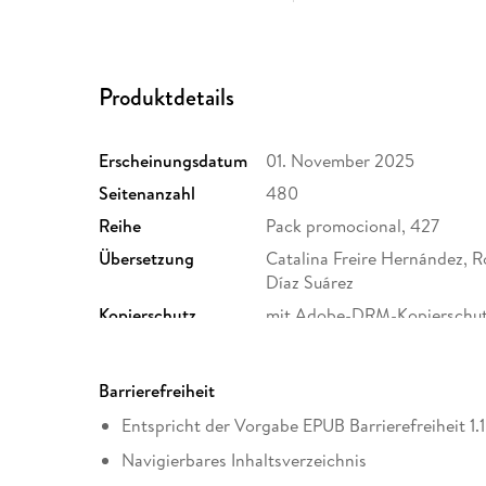
Produktdetails
Erscheinungsdatum
01. November 2025
Seitenanzahl
480
Reihe
Pack promocional, 427
Übersetzung
Catalina Freire Hernández,
Díaz Suárez
Kopierschutz
mit Adobe-DRM-Kopierschu
Produktart
EBOOK
ISBN
9791370172664
Barrierefreiheit
Entspricht der Vorgabe EPUB Barrierefreiheit 1.1
Navigierbares Inhaltsverzeichnis