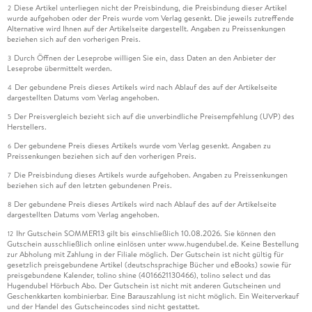
Diese Artikel unterliegen nicht der Preisbindung, die Preisbindung dieser Artikel
2
wurde aufgehoben oder der Preis wurde vom Verlag gesenkt. Die jeweils zutreffende
Alternative wird Ihnen auf der Artikelseite dargestellt. Angaben zu Preissenkungen
beziehen sich auf den vorherigen Preis.
Durch Öffnen der Leseprobe willigen Sie ein, dass Daten an den Anbieter der
3
Leseprobe übermittelt werden.
Der gebundene Preis dieses Artikels wird nach Ablauf des auf der Artikelseite
4
dargestellten Datums vom Verlag angehoben.
Der Preisvergleich bezieht sich auf die unverbindliche Preisempfehlung (UVP) des
5
Herstellers.
Der gebundene Preis dieses Artikels wurde vom Verlag gesenkt. Angaben zu
6
Preissenkungen beziehen sich auf den vorherigen Preis.
Die Preisbindung dieses Artikels wurde aufgehoben. Angaben zu Preissenkungen
7
beziehen sich auf den letzten gebundenen Preis.
Der gebundene Preis dieses Artikels wird nach Ablauf des auf der Artikelseite
8
dargestellten Datums vom Verlag angehoben.
Ihr Gutschein SOMMER13 gilt bis einschließlich 10.08.2026. Sie können den
12
Gutschein ausschließlich online einlösen unter www.hugendubel.de. Keine Bestellung
zur Abholung mit Zahlung in der Filiale möglich. Der Gutschein ist nicht gültig für
gesetzlich preisgebundene Artikel (deutschsprachige Bücher und eBooks) sowie für
preisgebundene Kalender, tolino shine (4016621130466), tolino select und das
Hugendubel Hörbuch Abo. Der Gutschein ist nicht mit anderen Gutscheinen und
Geschenkkarten kombinierbar. Eine Barauszahlung ist nicht möglich. Ein Weiterverkauf
und der Handel des Gutscheincodes sind nicht gestattet.