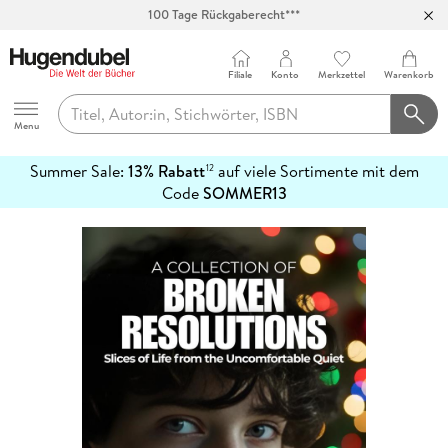
100 Tage Rückgaberecht***
Abholung in über 100 Filialen
Filiale
Konto
Merkzettel
Warenkorb
Hugendubel
Menu
Summer Sale:
13% Rabatt
auf viele Sortimente mit dem
12
mehr
Code
SOMMER13
erfahren