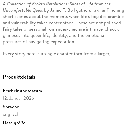
A Collection of Broken Resolutions: Slices of Life from the
Uncomfortable Quiet
by Jamie F. Bell gathers raw, unflinching
short stories about the moments when life's façades crumble
and vulnerability takes center stage. These are not polished
fairy tales or seasonal romances-they are intimate, chaotic
glimpses into queer life, identity, and the emotional
pressures of navigating expectation.
Every story here is a single chapter torn from a larger,
missing book. We never see what came before, and we'll
never know what happens next. Each piece is deliberately
short and left open on purpose: a playground for
Produktdetails
imagination, an experiment in unfinished narrative. Read
them as you would overhear a conversation in another room-
Erscheinungsdatum
fragmented, suggestive, alive.
12. Januar 2026
Through narratives of holiday strain, family obligation, and
Sprache
the quiet weight of self-doubt, readers confront the white-
englisch
hot panic of crowded rooms, the isolating pressure of social
performance, and the tender, fleeting intimacy that emerges
Dateigröße