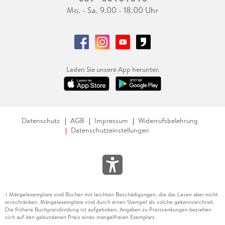
Mo. - Sa. 9.00 - 18.00 Uhr
Laden Sie unsere App herunter.
Datenschutz
AGB
Impressum
Widerrufsbelehrung
Datenschutzeinstellungen
Mängelexemplare sind Bücher mit leichten Beschädigungen, die das Lesen aber nicht
1
einschränken. Mängelexemplare sind durch einen Stempel als solche gekennzeichnet.
Die frühere Buchpreisbindung ist aufgehoben. Angaben zu Preissenkungen beziehen
sich auf den gebundenen Preis eines mangelfreien Exemplars.