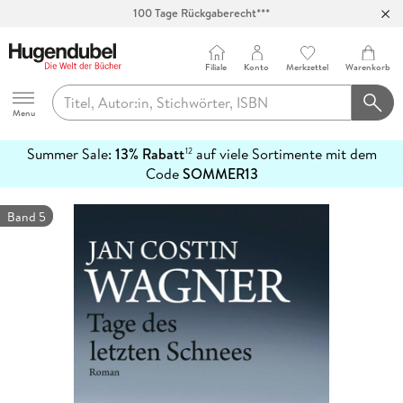
100 Tage Rückgaberecht***
Abholung in über 100 Filialen
Filiale
Konto
Merkzettel
Warenkorb
Hugendubel
Menu
Summer Sale:
13% Rabatt
auf viele Sortimente mit dem
12
mehr
Code
SOMMER13
erfahren
Band 5