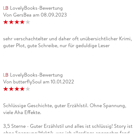
LovelyBooks-Bewertung
Von GersBea
am
08.09.2023
sehr verschachtelter und daher oft unübersichtlicher Krimi,
guter Plot, gute Schreibe, nur für geduldige Leser
LovelyBooks-Bewertung
Von butterflySoul
am
10.01.2022
Schlüssige Geschichte, guter Erzählstil. Ohne Spannung,
viele Aha Effekte.
3,5 Sterne - Guter Erzählstil und alles ist schlüssig! Story ist
ohne Spannung/Hektik, was ich allerdings angenehm fand,
da man so allem genau folgen konnte und keine Gefahr