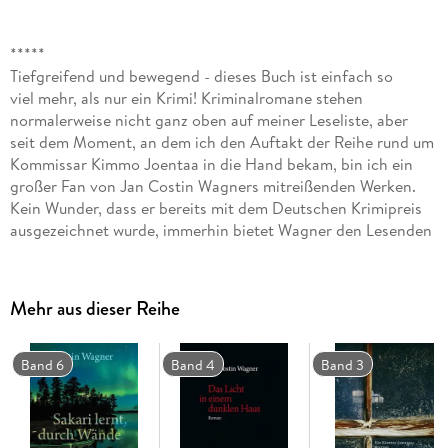
*****
Tiefgreifend und bewegend - dieses Buch ist einfach so
viel mehr, als nur ein Krimi! Kriminalromane stehen
normalerweise nicht ganz oben auf meiner Leseliste, aber
seit dem Moment, an dem ich den Auftakt der Reihe rund um
Kommissar Kimmo Joentaa in die Hand bekam, bin ich ein
großer Fan von Jan Costin Wagners mitreißenden Werken.
Kein Wunder, dass er bereits mit dem Deutschen Krimipreis
ausgezeichnet wurde, immerhin bietet Wagner den Lesenden
wirklich außergewöhnliche Crime-Storys. So auch in dem
fünften Band 'Tage des letzten Schnees': Um einen
Doppelmord aufzuklären, muss der finnische Kommissar
Mehr aus dieser Reihe
Joentaa verschiedenste Schicksalsfäden verknüpfen. Und
obwohl der Fall ihn vor unfassbare Rätsel stellt, wird dem
Ermittler schnell klar, dass es hier um weit mehr geht,
Band 6
Band 4
Band 3
als nur die Suche nach einem Mörder. Wer, wie ich, auf
Kriminalgeschichten steht, die nicht mit übermäßig Blut
und Brutalität zu überzeugen versuchen, sondern bei denen