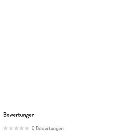
EBOOK
Dateiformat
EPUB
ISBN
9783844430103
Bewertungen
0 Bewertungen