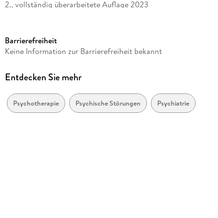
2., vollständig überarbeitete Auflage 2023
Seitenanzahl
153
Barrierefreiheit
Dateigröße
Keine Information zur Barrierefreiheit bekannt
5,95 MB
Reihe
Entdecken Sie mehr
Therapeutische Praxis
Autor/Autorin
Psychotherapie
Psychische Störungen
Psychiatrie
Jan Philipp Klein, Martina Belz
Verlag/Hersteller
Hogrefe Verlag GmbH & Co. KG
Kopierschutz
mit Wasserzeichen versehen
Family Sharing
Ja
Produktart