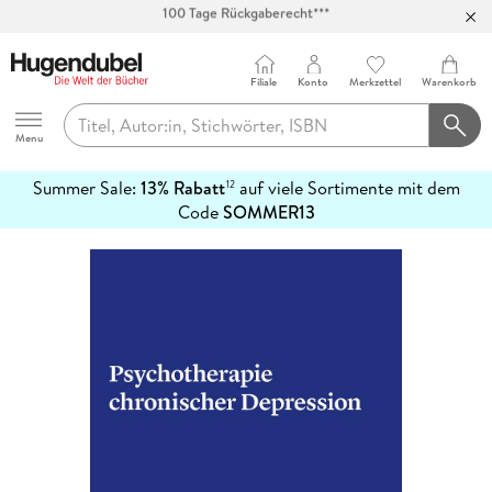
Abholung in über 100 Filialen
Filiale
Konto
Merkzettel
Warenkorb
Hugendubel
Menu
Summer Sale:
13% Rabatt
auf viele Sortimente mit dem
12
mehr
Code
SOMMER13
erfahren