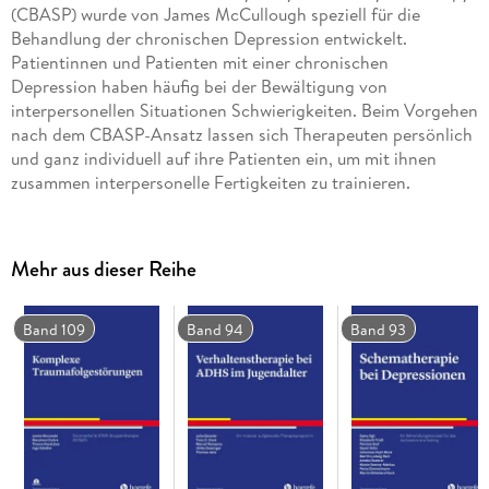
(CBASP) wurde von James McCullough speziell für die
Behandlung der chronischen Depression entwickelt.
Patientinnen und Patienten mit einer chronischen
Depression haben häufig bei der Bewältigung von
interpersonellen Situationen Schwierigkeiten. Beim Vorgehen
nach dem CBASP-Ansatz lassen sich Therapeuten persönlich
und ganz individuell auf ihre Patienten ein, um mit ihnen
zusammen interpersonelle Fertigkeiten zu trainieren.
Das evidenzbasierte Buch vermittelt praxisnah und anhand
zahlreicher Beispiele das therapeutische Vorgehen.
Die 2. , vollständig überarbeitete Auflage liefert zunächst
Mehr aus dieser Reihe
eine Beschreibung des Störungsbildes und fasst den
aktuellen Forschungsstand zum CBASP zusammen.
Anschließend vermittelt das Buch Schritt für Schritt alle
Band 109
Band 94
Band 93
Techniken des CBASP und die therapeutische Haltung im
Umgang mit chronisch depressiven Patientinnen und
Patienten. Der Ablauf der Therapie, beginnend mit der
Vermittlung des Krankheitsmodells, der
Fallkonzeptualisierung und dem Training interpersoneller
Fertigkeiten bis hin zur Rückfallprohylaxe, wird