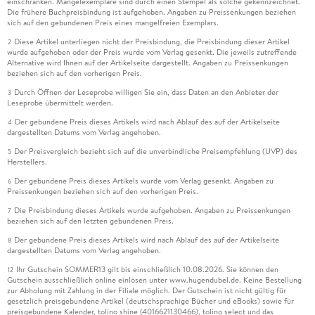
einschränken. Mängelexemplare sind durch einen Stempel als solche gekennzeichnet.
Die frühere Buchpreisbindung ist aufgehoben. Angaben zu Preissenkungen beziehen
sich auf den gebundenen Preis eines mangelfreien Exemplars.
Diese Artikel unterliegen nicht der Preisbindung, die Preisbindung dieser Artikel
2
wurde aufgehoben oder der Preis wurde vom Verlag gesenkt. Die jeweils zutreffende
Alternative wird Ihnen auf der Artikelseite dargestellt. Angaben zu Preissenkungen
beziehen sich auf den vorherigen Preis.
Durch Öffnen der Leseprobe willigen Sie ein, dass Daten an den Anbieter der
3
Leseprobe übermittelt werden.
Der gebundene Preis dieses Artikels wird nach Ablauf des auf der Artikelseite
4
dargestellten Datums vom Verlag angehoben.
Der Preisvergleich bezieht sich auf die unverbindliche Preisempfehlung (UVP) des
5
Herstellers.
Der gebundene Preis dieses Artikels wurde vom Verlag gesenkt. Angaben zu
6
Preissenkungen beziehen sich auf den vorherigen Preis.
Die Preisbindung dieses Artikels wurde aufgehoben. Angaben zu Preissenkungen
7
beziehen sich auf den letzten gebundenen Preis.
Der gebundene Preis dieses Artikels wird nach Ablauf des auf der Artikelseite
8
dargestellten Datums vom Verlag angehoben.
Ihr Gutschein SOMMER13 gilt bis einschließlich 10.08.2026. Sie können den
12
Gutschein ausschließlich online einlösen unter www.hugendubel.de. Keine Bestellung
zur Abholung mit Zahlung in der Filiale möglich. Der Gutschein ist nicht gültig für
gesetzlich preisgebundene Artikel (deutschsprachige Bücher und eBooks) sowie für
preisgebundene Kalender, tolino shine (4016621130466), tolino select und das