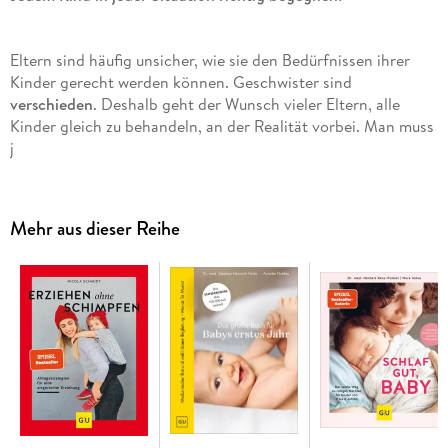
Eltern sind häufig unsicher, wie sie den Bedürfnissen ihrer
Kinder gerecht werden können. Geschwister sind
verschieden
. Deshalb geht der Wunsch vieler Eltern, alle
Kinder gleich zu behandeln, an der Realität vorbei. Man muss
j
edem Kind gerecht werden
. Das schließt Streit und
Rivalitäten nicht aus!
Mehr aus dieser Reihe
Der bekannte
Erziehungsexperte
Jan-Uwe Rogge erklärt die Bedeutung der
Geschwister füreinander und zeigt Wege aus - oft selbst
gestellten - Fallen im Alltag. Mit-Autoren sind die beliebten
Blogger-Eltern Alu und Konsti von
großeköpfe. de
, die für dieses Buch aus ihrem liebevoll-
chaotischen Familienalltag mit drei Kindern erzählen.