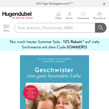
100 Tage Rückgaberecht***
Abholung in über 100 Filialen
Filiale
Konto
Merkzettel
Warenkorb
Hugendubel
Menu
Nur noch heute: Summer Sale -
13% Rabatt
auf viele
12
mehr
Sortimente mit dem Code
SOMMER13
erfahren