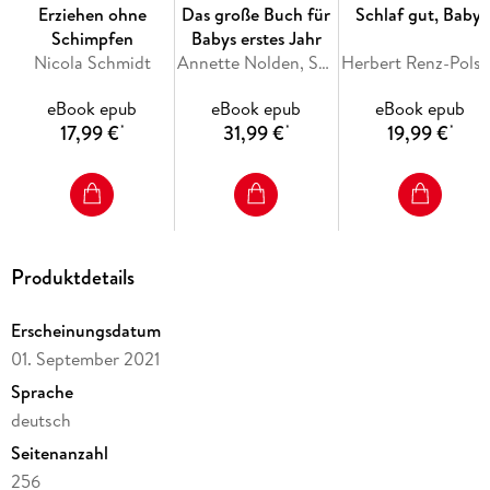
Das Buch will eine Oase sein, in der die
Erziehen ohne
Das große Buch für
Schlaf gut, Baby!
Eltern Kraft
finden, um ihre
Schimpfen
Babys erstes Jahr
Kinder zu begleiten
.
Nicola Schmidt
Annette Nolden, Stephan Heinrich Nolte
Herber
eBook epub
eBook epub
eBook epub
17,99 €
31,99 €
19,99 €
*
*
*
Inhaltsverzeichnis
Hinweis zur Optimierung
Impressum
Wichtiger Hinweis
Eine Bande mit vielen Gesichtern
Produktdetails
Jedes Kind entwickelt sich anders
Geschwisterkinder sind Geschenke
Erscheinungsdatum
Positionen und Rollen
01. September 2021
Geschwister sind ähnlich und anders
Sprache
Rivalen und Verbündete
Wenn sich Geschwister zoffen
deutsch
Solitäre, Zwillinge, adoptierte Kinder & Co
Seitenanzahl
Wenn Eltern sich trennen
256
Regenbogenfamilien