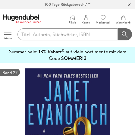
100 Tage Rückgaberecht***
Abholung in über 100 Filialen
Filiale
Konto
Merkzettel
Warenkorb
Hugendubel
Menu
Summer Sale:
13% Rabatt
auf viele Sortimente mit dem
12
mehr
Code
SOMMER13
erfahren
Band 27