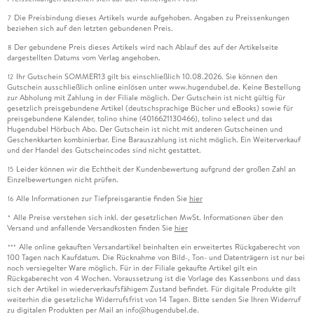
Die Preisbindung dieses Artikels wurde aufgehoben. Angaben zu Preissenkungen
7
beziehen sich auf den letzten gebundenen Preis.
Der gebundene Preis dieses Artikels wird nach Ablauf des auf der Artikelseite
8
dargestellten Datums vom Verlag angehoben.
Ihr Gutschein SOMMER13 gilt bis einschließlich 10.08.2026. Sie können den
12
Gutschein ausschließlich online einlösen unter www.hugendubel.de. Keine Bestellung
zur Abholung mit Zahlung in der Filiale möglich. Der Gutschein ist nicht gültig für
gesetzlich preisgebundene Artikel (deutschsprachige Bücher und eBooks) sowie für
preisgebundene Kalender, tolino shine (4016621130466), tolino select und das
Hugendubel Hörbuch Abo. Der Gutschein ist nicht mit anderen Gutscheinen und
Geschenkkarten kombinierbar. Eine Barauszahlung ist nicht möglich. Ein Weiterverkauf
und der Handel des Gutscheincodes sind nicht gestattet.
Leider können wir die Echtheit der Kundenbewertung aufgrund der großen Zahl an
15
Einzelbewertungen nicht prüfen.
Alle Informationen zur Tiefpreisgarantie finden Sie
hier
16
Alle Preise verstehen sich inkl. der gesetzlichen MwSt. Informationen über den
*
Versand und anfallende Versandkosten finden Sie
hier
Alle online gekauften Versandartikel beinhalten ein erweitertes Rückgaberecht von
***
100 Tagen nach Kaufdatum. Die Rücknahme von Bild-, Ton- und Datenträgern ist nur bei
noch versiegelter Ware möglich. Für in der Filiale gekaufte Artikel gilt ein
Rückgaberecht von 4 Wochen. Voraussetzung ist die Vorlage des Kassenbons und dass
sich der Artikel in wiederverkaufsfähigem Zustand befindet. Für digitale Produkte gilt
weiterhin die gesetzliche Widerrufsfrist von 14 Tagen. Bitte senden Sie Ihren Widerruf
zu digitalen Produkten per Mail an info@hugendubel.de.