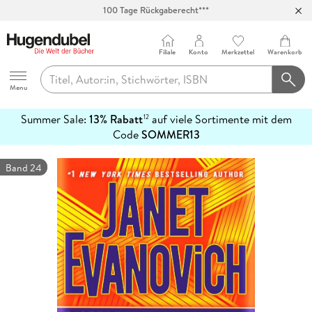
Abholung in über 100 Filialen
Filiale
Konto
Merkzettel
Warenkorb
Hugendubel
Menu
Summer Sale:
13% Rabatt
auf viele Sortimente mit dem
12
mehr
Code
SOMMER13
erfahren
Band 24