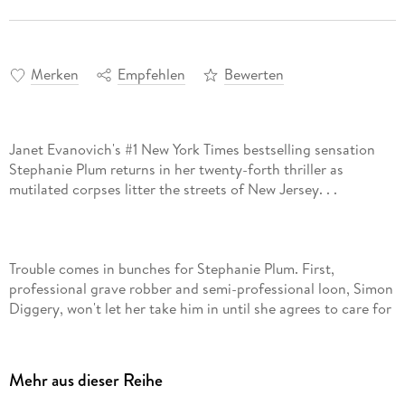
Merken
Empfehlen
Bewerten
Janet Evanovich's #1 New York Times bestselling sensation
Stephanie Plum returns in her twenty-forth thriller as
Trouble comes in bunches for Stephanie Plum. First,
professional grave robber and semi-professional loon, Simon
Diggery, won't let her take him in until she agrees to care for
his boa constrictor, Ethel. Stephanie's main qualification for
babysitting an extremely large snake is that she owns a stun
gun-whether that's for use on the wandering serpent or the
Mehr aus dieser Reihe