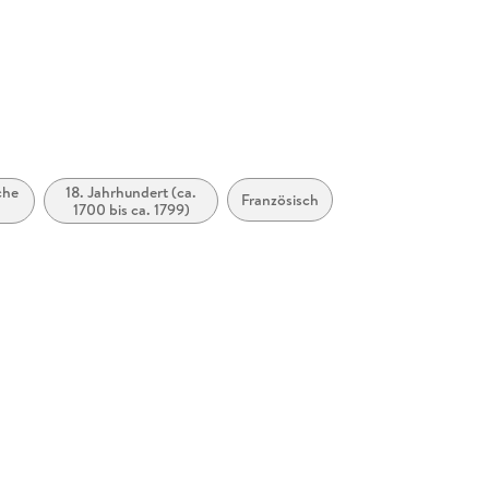
che
18. Jahrhundert (ca.
Französisch
1700 bis ca. 1799)