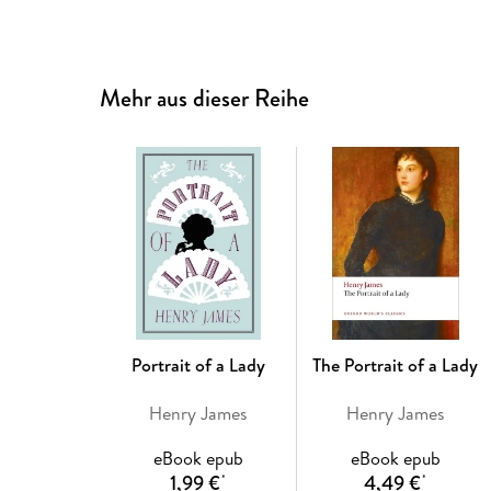
Mehr aus dieser Reihe
Portrait of a Lady
The Portrait of a Lady
Henry James
Henry James
eBook epub
eBook epub
1,99 €
4,49 €
*
*