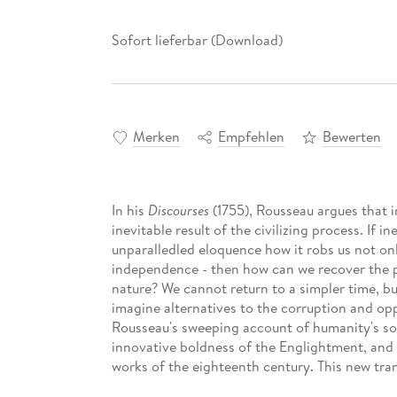
Sofort lieferbar (Download)
Merken
Empfehlen
Bewerten
In his
Discourses
(1755), Rousseau argues that i
inevitable result of the civilizing process. If 
unparalledled eloquence how it robs us not onl
independence - then how can we recover the peac
nature? We cannot return to a simpler time, b
imagine alternatives to the corruption and op
Rousseau's sweeping account of humanity's soc
innovative boldness of the Englightment, and i
works of the eighteenth century. This new tran
Patrick Coleman's introduction builds on recen