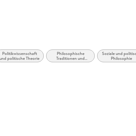
Politikwissenschaft
Philosophische
Soziale und politis
und politische Theorie
Traditionen und
Philosophie
Denkschulen