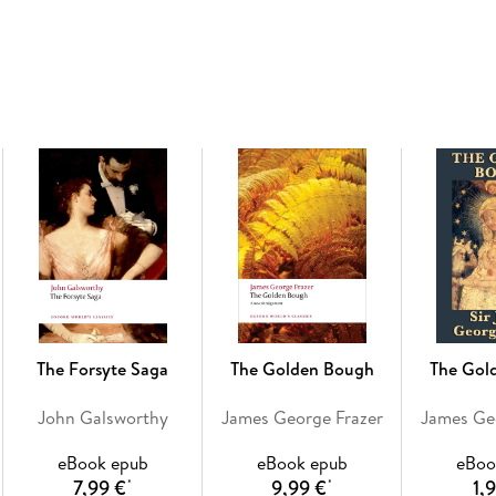
relationship between political and aesthetic t
ABOUT THE SERIES: For over 100 years Oxford 
range of literature from around the globe. E
to scholarship, providing the most accurate tex
including expert introductions by leading autho
bibliographies for further study, and much mo
The Forsyte Saga
The Golden Bough
The Gol
John Galsworthy
James George Frazer
James Ge
eBook epub
eBook epub
eBoo
7,99 €
9,99 €
1,
*
*