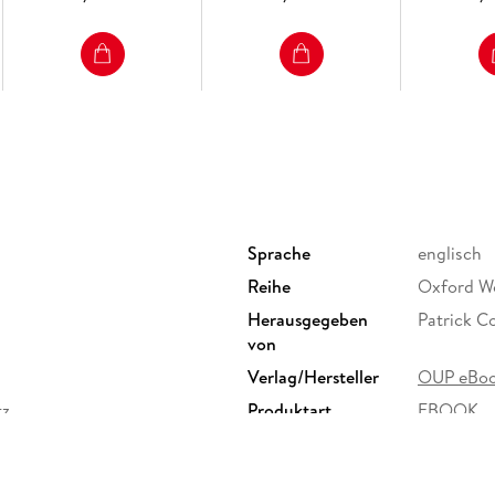
Sprache
englisch
Reihe
Oxford Wo
Herausgegeben
Patrick C
von
Verlag/Hersteller
OUP eBo
tz
Produktart
EBOOK
ISBN
97801926