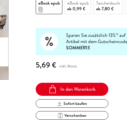
Fremdsprachige Bücher
eBook epub
eBook epub
Taschenbuch
n Lernhilfen
 Jugendbücher
eiber
Hörbuch Downloads im Bundle
cher
 Vergleich
 Puzzlezubehör
Lernen
New Adult
STABILO
ab
0,99 €
ab
7,80 €
Taschenbücher
hilfen
hriller
 Backen
er
lender
Ratgeber
op
hriller
Romance
Sachbücher
Sparen Sie zusätzlich 13%
auf 
12
precher:innen
Artikel mit dem Gutscheincode
Science Fiction
SOMMER13
Fremdsprachige Bücher
5,69 €
inkl. Mwst.
In den Warenkorb
Sofort kaufen
Verschenken