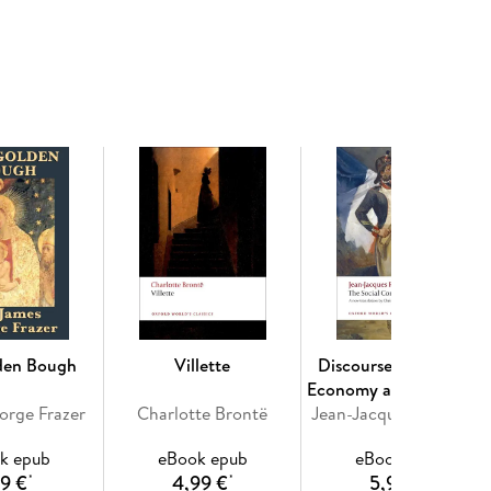
hought.
World's Classics has made available the widest
ach affordable volume reflects Oxford's commitment
t plus a wealth of other valuable features,
rities, helpful notes to clarify the text, up-to-date
re.
den Bough
Villette
Discourse on Political
Economy and The Socia
orge Frazer
Charlotte Brontë
Jean-Jacques Rousseau
Contract
k epub
eBook epub
eBook epub
99 €
4,99 €
5,99 €
*
*
*