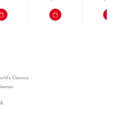
rld's Classics
oleman
ok
69674