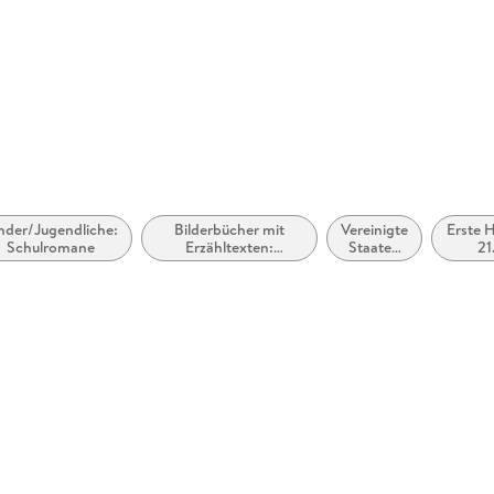
nder/Jugendliche:
Bilderbücher mit
Vereinigte
Erste H
Schulromane
Erzähltexten:
Staaten
21
Gutenachtgeschichten,
von
Jahrhu
Schlaf und Träume
Amerika,
(ca. 
USA
bis 
205