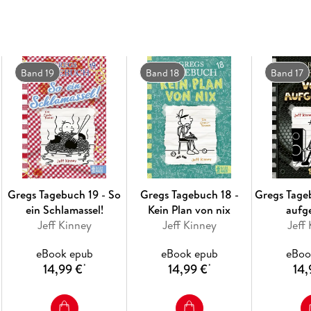
Dieses Buch steckt voller witziger Katastroph
GREGS TAGEBUCH-Humor, den Fans so liebe
Band 19
Band 18
Band 17
Ein Muss für alle, über chaotische Familienur
Freundschaft und verrückter Ideen mögen.
Warum du dieses Buch lesen solltest:
Lustige Story mit hohem Wiedererkennungswe
Gregs Tagebuch 19 - So
Gregs Tagebuch 18 -
Gregs Tageb
ein Schlamassel!
Kein Plan von nix
aufg
Jeff Kinney
Jeff Kinney
Jeff
Perfekt für Kinder ab 10 Jahren
eBook epub
eBook epub
eBoo
14,99 €
14,99 €
14,
*
*
Humorvoll, spannend und ideal zum Verschen