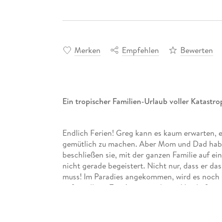
Merken
Empfehlen
Bewerten
Ein tropischer Familien-Urlaub voller Katast
Endlich Ferien! Greg kann es kaum erwarten, e
gemütlich zu machen. Aber Mom und Dad habe
beschließen sie, mit der ganzen Familie auf ei
nicht gerade begeistert. Nicht nur, dass er da
muss! Im Paradies angekommen, wird es noch s
unfreiwilliger
Tauchgang
und eine Horde fieser
werden . . .