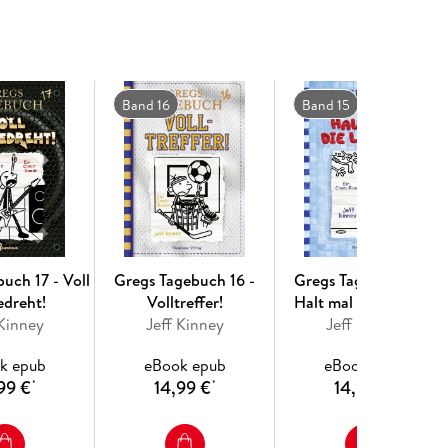
en, Familien-Fiaskos und natürlich dem typischen
n.
Band 16
Band 15
laube lachen können und Geschichten voller Spaß,
rt
uch 17 - Voll
Gregs Tagebuch 16 -
Gregs Tagebuch 15 -
edreht!
Volltreffer!
Halt mal die Luft an!
 Kinney
Jeff Kinney
Jeff Kinney
k epub
eBook epub
eBook epub
99 €
14,99 €
14,99 €
*
*
*
ken