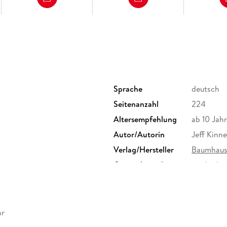
Ein neues Abenteuer mit Greg, das garantiert 
GREGS TAGEBUCH ist Kult - die mehrfach pre
mit weltweit über 300 Millionen verkauften Bü
Sprache
deutsch
Seitenanzahl
224
Altersempfehlung
ab 10 Jah
Autor/Autorin
Jeff Kinn
Verlag/Hersteller
Baumhau
Originalsprache
englisch
Family Sharing
Ja
Dateiformat
EPUB
ar