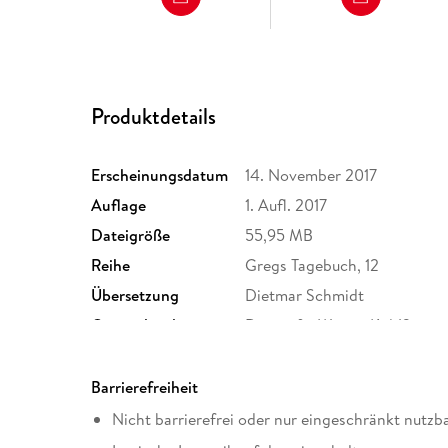
Produktdetails
Erscheinungsdatum
14. November 2017
Auflage
1. Aufl. 2017
Dateigröße
55,95 MB
Reihe
Gregs Tagebuch, 12
Übersetzung
Dietmar Schmidt
Originaltitel
Diary of a Wimpy Kid 12
Kopierschutz
mit Wasserzeichen versehen
Produktart
EBOOK
Barrierefreiheit
ISBN
9783732547661
Nicht barrierefrei oder nur eingeschränkt nutzb