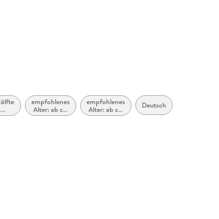
älfte
empfohlenes
empfohlenes
Deutsch
.
Alter: ab ca.
Alter: ab ca.
ndert
10 Jahre
12 Jahre
2000
ca.
0)