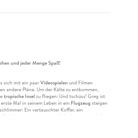
rophen und jeder Menge Spaß!
s sich mit ein paar
Videospielen
und Filmen
n andere Pläne. Um der Kälte zu entkommen,
ne
tropische Insel
zu fliegen: Und tschüss! Greg ist
s erste Mal in seinem Leben in ein
Flugzeug
steigen
chlimmer: Ein vertauschter Koffer, ein
 Krabbeltiere lassen diesen Urlaub unvergesslich