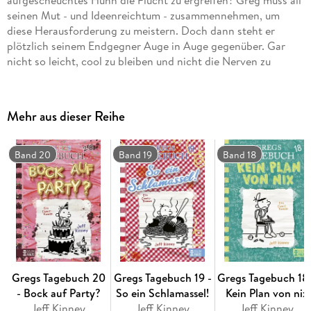
aufgescheuchtes Huhn die Flucht zu ergreifen? Greg muss all
seinen Mut - und Ideenreichtum - zusammennehmen, um
diese Herausforderung zu meistern. Doch dann steht er
plötzlich seinem Endgegner Auge in Auge gegenüber. Gar
nicht so leicht, cool zu bleiben und nicht die Nerven zu
verlieren! Wird er in den Ring steigen oder doch das
Handtuch schmeißen?
Mehr aus dieser Reihe
Band 20
Band 19
Band 18
Gregs Tagebuch 20
Gregs Tagebuch 19 -
Gregs Tagebuch 18 
- Bock auf Party?
So ein Schlamassel!
Kein Plan von nix
Jeff Kinney
Jeff Kinney
Jeff Kinney