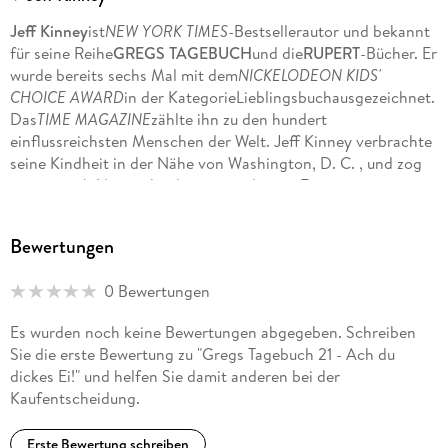
Jeff Kinney
ist
NEW YORK TIMES
-Bestsellerautor und bekannt
für seine Reihe
GREGS TAGEBUCH
und die
RUPERT
-Bücher. Er
wurde bereits sechs Mal mit dem
NICKELODEON KIDS'
CHOICE AWARD
in der KategorieLieblingsbuchausgezeichnet.
Das
TIME MAGAZINE
zählte ihn zu den hundert
einflussreichsten Menschen der Welt. Jeff Kinney verbrachte
seine Kindheit in der Nähe von Washington, D. C. , und zog
später nach Neuengland, wo er und seine Frau eine
Buchhandlung namens
AN UNLIKELY STORY
besitzen.
Bewertungen
0 Bewertungen
Es wurden noch keine Bewertungen abgegeben. Schreiben
Sie die erste Bewertung zu "Gregs Tagebuch 21 - Ach du
dickes Ei!" und helfen Sie damit anderen bei der
Kaufentscheidung.
Erste Bewertung schreiben