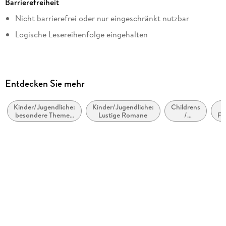
Barrierefreiheit
Altersempfehlung
Nicht barrierefrei oder nur eingeschränkt nutzbar
ab 10 Jahre
Logische Lesereihenfolge eingehalten
Reihe
Gregs Tagebuch, 21
Autor/Autorin
Jeff Kinney
Entdecken Sie mehr
Übersetzung
Dietmar Schmidt
Kinder/Jugendliche:
Kinder/Jugendliche:
Childrens
K
besondere Themen
Lustige Romane
/
Fr
Verlag/Hersteller
& Vergleichbares
Teenage
fiction:
Baumhaus
stories as
diaries /
Originaltitel
journals /
Diary of a Wimpy Kid 21
letters
Originalsprache
englisch
Kopierschutz
mit Wasserzeichen versehen