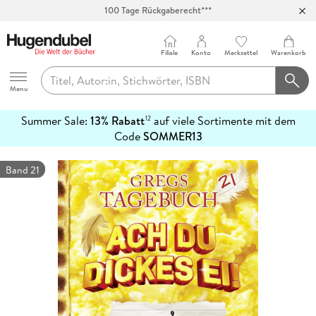
100 Tage Rückgaberecht***
Abholung in über 100 Filialen
Filiale
Konto
Merkzettel
Warenkorb
Hugendubel
Menu
Summer Sale:
13% Rabatt
auf viele Sortimente mit dem
12
mehr
Code
SOMMER13
erfahren
Band 21