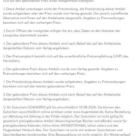
sich auf den gebundenen Preis eines mangelfreien Exemplars.
Diese Artikel unterliegen nicht der Preisbindung, die Preisbindung dieser Artikel
2
wurde aufgehoben oder der Preis wurde vom Verlag gesenkt. Die jeweils zutreffende
Alternative wird Ihnen auf der Artikelseite dargestellt. Angaben zu Preissenkungen
beziehen sich auf den vorherigen Preis.
Durch Öffnen der Leseprobe willigen Sie ein, dass Daten an den Anbieter der
3
Leseprobe übermittelt werden.
Der gebundene Preis dieses Artikels wird nach Ablauf des auf der Artikelseite
4
dargestellten Datums vom Verlag angehoben.
Der Preisvergleich bezieht sich auf die unverbindliche Preisempfehlung (UVP) des
5
Herstellers.
Der gebundene Preis dieses Artikels wurde vom Verlag gesenkt. Angaben zu
6
Preissenkungen beziehen sich auf den vorherigen Preis.
Die Preisbindung dieses Artikels wurde aufgehoben. Angaben zu Preissenkungen
7
beziehen sich auf den letzten gebundenen Preis.
Der gebundene Preis dieses Artikels wird nach Ablauf des auf der Artikelseite
8
dargestellten Datums vom Verlag angehoben.
Ihr Gutschein SOMMER13 gilt bis einschließlich 10.08.2026. Sie können den
12
Gutschein ausschließlich online einlösen unter www.hugendubel.de. Keine Bestellung
zur Abholung mit Zahlung in der Filiale möglich. Der Gutschein ist nicht gültig für
gesetzlich preisgebundene Artikel (deutschsprachige Bücher und eBooks) sowie für
preisgebundene Kalender, tolino shine (4016621130466), tolino select und das
Hugendubel Hörbuch Abo. Der Gutschein ist nicht mit anderen Gutscheinen und
Geschenkkarten kombinierbar. Eine Barauszahlung ist nicht möglich. Ein Weiterverkauf