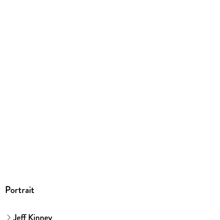
Family Sharing
Ja
Produktart
EBOOK
Dateiformat
EPUB
ISBN
9783751797641
Portrait
Jeff Kinney