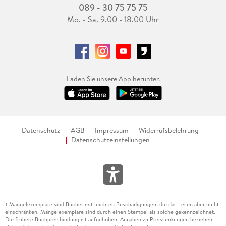
089 - 30 75 75 75
Mo. - Sa. 9.00 - 18.00 Uhr
Laden Sie unsere App herunter.
Datenschutz
AGB
Impressum
Widerrufsbelehrung
Datenschutzeinstellungen
Mängelexemplare sind Bücher mit leichten Beschädigungen, die das Lesen aber nicht
1
einschränken. Mängelexemplare sind durch einen Stempel als solche gekennzeichnet.
Die frühere Buchpreisbindung ist aufgehoben. Angaben zu Preissenkungen beziehen