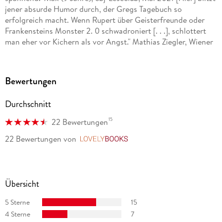
jener absurde Humor durch, der Gregs Tagebuch so
erfolgreich macht. Wenn Rupert über Geisterfreunde oder
Frankensteins Monster 2. 0 schwadroniert [. . .], schlottert
man eher vor Kichern als vor Angst." Mathias Ziegler, Wiener
Zeitung. at, 25. 05. 2021"Unheimlich witzig!" Kruschel
Kinderzeitung - Rheinische Post, 29. 05. 2021"Ruperts
Geschichten lehren euch nicht nur das Gruseln, sondern
Bewertungen
bringen euch bestimmt auch zum Lachen." Die Welt der
Kinder Nachrichten, 29. 05. 2021
Durchschnitt
15
22 Bewertungen
22 Bewertungen
von
LovelyBooks
Übersicht
5 Sterne
15
4 Sterne
7