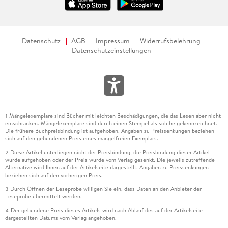
Datenschutz
AGB
Impressum
Widerrufsbelehrung
Datenschutzeinstellungen
Mängelexemplare sind Bücher mit leichten Beschädigungen, die das Lesen aber nicht
1
einschränken. Mängelexemplare sind durch einen Stempel als solche gekennzeichnet.
Die frühere Buchpreisbindung ist aufgehoben. Angaben zu Preissenkungen beziehen
sich auf den gebundenen Preis eines mangelfreien Exemplars.
Diese Artikel unterliegen nicht der Preisbindung, die Preisbindung dieser Artikel
2
wurde aufgehoben oder der Preis wurde vom Verlag gesenkt. Die jeweils zutreffende
Alternative wird Ihnen auf der Artikelseite dargestellt. Angaben zu Preissenkungen
beziehen sich auf den vorherigen Preis.
Durch Öffnen der Leseprobe willigen Sie ein, dass Daten an den Anbieter der
3
Leseprobe übermittelt werden.
Der gebundene Preis dieses Artikels wird nach Ablauf des auf der Artikelseite
4
dargestellten Datums vom Verlag angehoben.