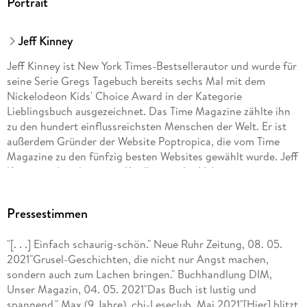
Portrait
Jeff Kinney
Jeff Kinney ist New York Times-Bestsellerautor und wurde für
seine Serie Gregs Tagebuch bereits sechs Mal mit dem
Nickelodeon Kids' Choice Award in der Kategorie
Lieblingsbuch ausgezeichnet. Das Time Magazine zählte ihn
zu den hundert einflussreichsten Menschen der Welt. Er ist
außerdem Gründer der Website Poptropica, die vom Time
Magazine zu den fünfzig besten Websites gewählt wurde. Jeff
Kinney verbrachte seine Kindheit in der Nähe von
Washington, D. C. , und zog 1995 nach Neuengland. Mit
seiner Frau und seinen beiden Söhnen lebt er in
Pressestimmen
Massachusetts, wo sie die Buchhandlung An Unlikely Story
besitzen.
"[. . .] Einfach schaurig-schön." Neue Ruhr Zeitung, 08. 05.
2021"Grusel-Geschichten, die nicht nur Angst machen,
sondern auch zum Lachen bringen." Buchhandlung DIM,
Unser Magazin, 04. 05. 2021"Das Buch ist lustig und
spannend." Max (9 Jahre), cbj-Leseclub, Mai 2021"[Hier] blitzt