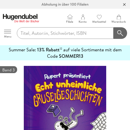
Abholung in über 100 Filialen
Filiale
Konto
Merkzettel
Warenkorb
Hugendubel
Menu
Summer Sale:
13% Rabatt
auf viele Sortimente mit dem
12
mehr
Code
SOMMER13
erfahren
Band 3