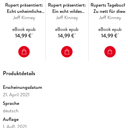
Rupert präsentiert:
Rupert präsentiert:
Ruperts Tagebuch 
Echt unheimliche
Ein echt wildes
Zu nett für diese
Gruselgeschichten 2
Jeff Kinney
Jeff Kinney
Abenteuer
Jeff Kinney
Welt!
eBook epub
eBook epub
eBook epub
14,99 €
14,99 €
14,99 €
*
*
*
Produktdetails
Erscheinungsdatum
21. April 2021
Sprache
deutsch
Auflage
1. Aufl. 2021