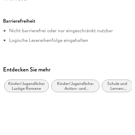
Seitenanzahl
224
Barrierefreiheit
Dateigröße
Nicht barrierefrei oder nur eingeschränkt nutzbar
15,19 MB
Logische Lesereihenfolge eingehalten
Altersempfehlung
ab 10 Jahre
Reihe
Ruperts Tagebuch / Rowley Jefferson's Journal, 3
Entdecken Sie mehr
Autor/Autorin
Jeff Kinney
Kinder/Jugendliche:
Kinder/Jugendliche:
Schule und
Lustige Romane
Action- und
Lernen:
Übersetzung
Abenteuergeschichten
Erstsprache:
Leser und
Dietmar Schmidt
Leseprojekte
Verlag/Hersteller
Baumhaus
Originaltitel
Rowley Jefferson's Awesome Friendly Spooky Stories