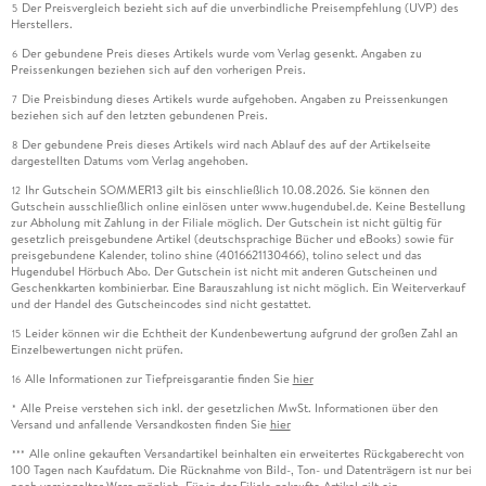
Der Preisvergleich bezieht sich auf die unverbindliche Preisempfehlung (UVP) des
5
Herstellers.
Der gebundene Preis dieses Artikels wurde vom Verlag gesenkt. Angaben zu
6
Preissenkungen beziehen sich auf den vorherigen Preis.
Die Preisbindung dieses Artikels wurde aufgehoben. Angaben zu Preissenkungen
7
beziehen sich auf den letzten gebundenen Preis.
Der gebundene Preis dieses Artikels wird nach Ablauf des auf der Artikelseite
8
dargestellten Datums vom Verlag angehoben.
Ihr Gutschein SOMMER13 gilt bis einschließlich 10.08.2026. Sie können den
12
Gutschein ausschließlich online einlösen unter www.hugendubel.de. Keine Bestellung
zur Abholung mit Zahlung in der Filiale möglich. Der Gutschein ist nicht gültig für
gesetzlich preisgebundene Artikel (deutschsprachige Bücher und eBooks) sowie für
preisgebundene Kalender, tolino shine (4016621130466), tolino select und das
Hugendubel Hörbuch Abo. Der Gutschein ist nicht mit anderen Gutscheinen und
Geschenkkarten kombinierbar. Eine Barauszahlung ist nicht möglich. Ein Weiterverkauf
und der Handel des Gutscheincodes sind nicht gestattet.
Leider können wir die Echtheit der Kundenbewertung aufgrund der großen Zahl an
15
Einzelbewertungen nicht prüfen.
Alle Informationen zur Tiefpreisgarantie finden Sie
hier
16
Alle Preise verstehen sich inkl. der gesetzlichen MwSt. Informationen über den
*
Versand und anfallende Versandkosten finden Sie
hier
Alle online gekauften Versandartikel beinhalten ein erweitertes Rückgaberecht von
***
100 Tagen nach Kaufdatum. Die Rücknahme von Bild-, Ton- und Datenträgern ist nur bei
noch versiegelter Ware möglich. Für in der Filiale gekaufte Artikel gilt ein