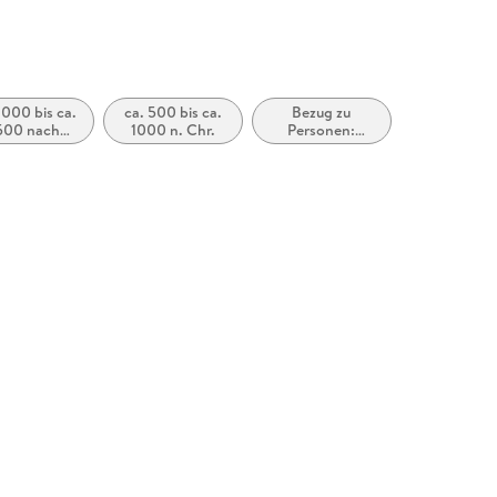
1000 bis ca.
ca. 500 bis ca.
Bezug zu
500 nach
1000 n. Chr.
Personen:
Christus
ethnische
Gruppen,
indigene Völker,
Kulturen,
Stämme und
andere
Gruppierungen
von Menschen