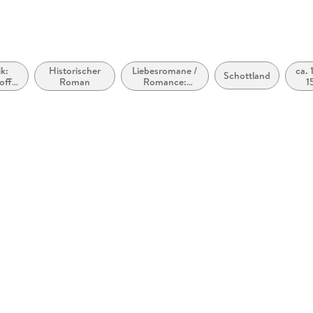
ik:
Historischer
Liebesromane /
ca. 
Schottland
offe,
Roman
Romance:
1
iebe
Romantasy,
paranormal
gen