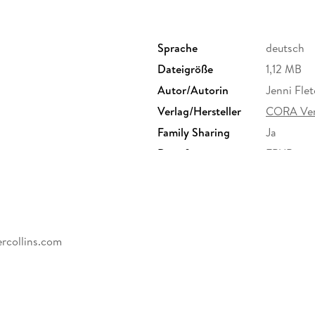
Sprache
deutsch
Dateigröße
1,12 MB
Autor/Autorin
Jenni Fle
Verlag/Hersteller
CORA Ver
Family Sharing
Ja
Dateiformat
EPUB
rcollins.com