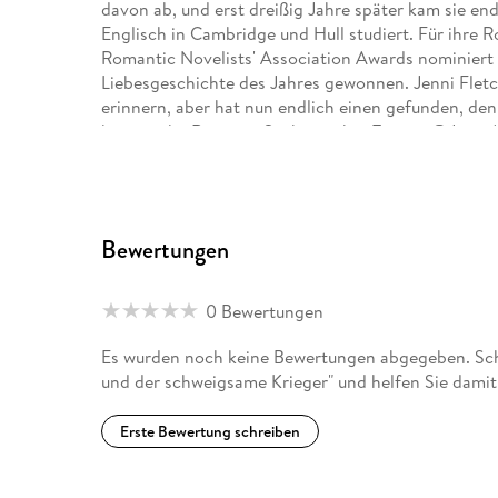
davon ab, und erst dreißig Jahre später kam sie end
Englisch in Cambridge und Hull studiert. Für ihre 
Romantic Novelists' Association Awards nominiert
Liebesgeschichte des Jahres gewonnen. Jenni Fletche
erinnern, aber hat nun endlich einen gefunden, den 
historische Romane. Sie kann über Twitter @JenniA
JenniFletcherAuthor kontaktiert werden.
Bewertungen
0 Bewertungen
Es wurden noch keine Bewertungen abgegeben. Schr
und der schweigsame Krieger" und helfen Sie damit
Erste Bewertung schreiben