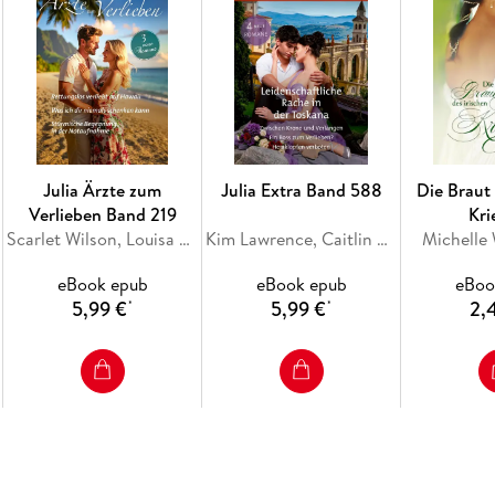
Julia Ärzte zum
Julia Extra Band 588
Die Braut 
Verlieben Band 219
Kri
Scarlet Wilson, Louisa Heaton, Jc Harroway
Kim Lawrence, Caitlin Crews, Mariah Ankenman, Jenni Fletcher
Michelle
eBook epub
eBook epub
eBoo
5,99 €
5,99 €
2,
*
*