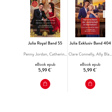
Julia Royal Band 55
Julia Exklusiv Band 404
Penny Jordan, Catherine George, Sara Craven
Clare Connelly, Ally Blake, Maya Blake
eBook epub
eBook epub
5,99 €
5,99 €
*
*