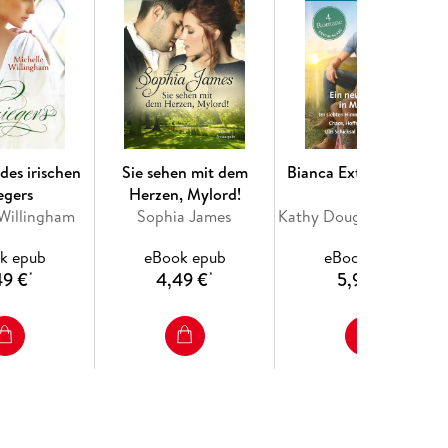
des irischen
Sie sehen mit dem
Bianca Extra Band 163
egers
Herzen, Mylord!
 Willingham
Sophia James
Kathy Douglass, Gina Wilkins, Stella Bagwell, Jules Bennett
k epub
eBook epub
eBook epub
49 €
4,49 €
5,99 €
*
*
*