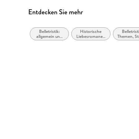
Entdecken Sie mehr
Belletristik:
Historische
Belletrist
allgemein und
Liebesromane /
Themen, St
literarisch, nicht
Romance
Motive: L
nach Genre
und
Beziehun