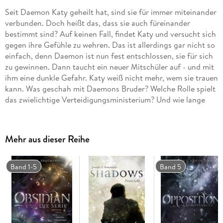
Seit Daemon Katy geheilt hat, sind sie für immer miteinander
verbunden. Doch heißt das, dass sie auch füreinander
bestimmt sind? Auf keinen Fall, findet Katy und versucht sich
gegen ihre Gefühle zu wehren. Das ist allerdings gar nicht so
einfach, denn Daemon ist nun fest entschlossen, sie für sich
zu gewinnen. Dann taucht ein neuer Mitschüler auf - und mit
ihm eine dunkle Gefahr. Katy weiß nicht mehr, wem sie trauen
kann. Was geschah mit Daemons Bruder? Welche Rolle spielt
das zwielichtige Verteidigungsministerium? Und wie lange
wird sie Daemons enormer Anziehungskraft noch
widerstehen können?
Mehr aus dieser Reihe
Dies ist der zweite Band der Obsidian-Serie von Jennifer L.
Armentrout.
Alle Bände der unwiderstehlichen Bestsellerserie:
Band 1-5
Band 5
Obsidian. Schattendunkel
Onyx. Schattenschimmer
Opal. Schattenglanz
Origin. Schattenfunke
Opposition. Schattenblitz