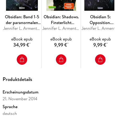
Shadows. Finsterlicht (Prequel)
Alle bisher erschienenen Bände der Spin-off-Serie
»Revenge«:
Obsidian: Band 1-5
Obsidian: Shadows.
Obsidian 5:
Revenge. Sternensturm
der paranormalen
Finsterlicht
Opposition.
Rebellion. Schattensturm
Fantasy-Serie im
Jennifer L. Armentrout
(Obsidian-Prequel)
Jennifer L. Armentrout
Schattenblitz
Jennifer L. A
Redemption. Nachtsturm
Sammelband!
eBook epub
eBook epub
eBook epub
34,99 €
9,99 €
9,99 €
*
*
*
Produktdetails
Erscheinungsdatum
21. November 2014
Sprache
deutsch