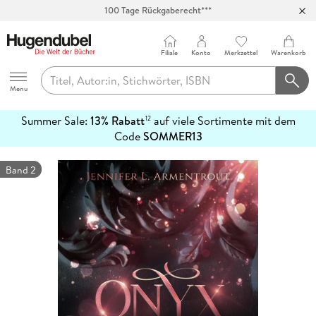
100 Tage Rückgaberecht***
Abholung in über 100 Filialen
Filiale
Konto
Merkzettel
Warenkorb
Hugendubel
Menu
Summer Sale:
13% Rabatt
auf viele Sortimente mit dem
12
mehr
Code
SOMMER13
erfahren
Band 2