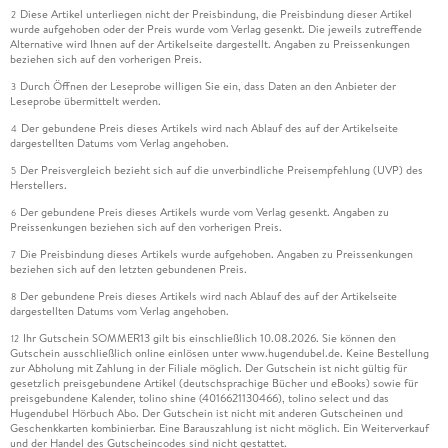
Diese Artikel unterliegen nicht der Preisbindung, die Preisbindung dieser Artikel
2
wurde aufgehoben oder der Preis wurde vom Verlag gesenkt. Die jeweils zutreffende
Alternative wird Ihnen auf der Artikelseite dargestellt. Angaben zu Preissenkungen
beziehen sich auf den vorherigen Preis.
Durch Öffnen der Leseprobe willigen Sie ein, dass Daten an den Anbieter der
3
Leseprobe übermittelt werden.
Der gebundene Preis dieses Artikels wird nach Ablauf des auf der Artikelseite
4
dargestellten Datums vom Verlag angehoben.
Der Preisvergleich bezieht sich auf die unverbindliche Preisempfehlung (UVP) des
5
Herstellers.
Der gebundene Preis dieses Artikels wurde vom Verlag gesenkt. Angaben zu
6
Preissenkungen beziehen sich auf den vorherigen Preis.
Die Preisbindung dieses Artikels wurde aufgehoben. Angaben zu Preissenkungen
7
beziehen sich auf den letzten gebundenen Preis.
Der gebundene Preis dieses Artikels wird nach Ablauf des auf der Artikelseite
8
dargestellten Datums vom Verlag angehoben.
Ihr Gutschein SOMMER13 gilt bis einschließlich 10.08.2026. Sie können den
12
Gutschein ausschließlich online einlösen unter www.hugendubel.de. Keine Bestellung
zur Abholung mit Zahlung in der Filiale möglich. Der Gutschein ist nicht gültig für
gesetzlich preisgebundene Artikel (deutschsprachige Bücher und eBooks) sowie für
preisgebundene Kalender, tolino shine (4016621130466), tolino select und das
Hugendubel Hörbuch Abo. Der Gutschein ist nicht mit anderen Gutscheinen und
Geschenkkarten kombinierbar. Eine Barauszahlung ist nicht möglich. Ein Weiterverkauf
und der Handel des Gutscheincodes sind nicht gestattet.