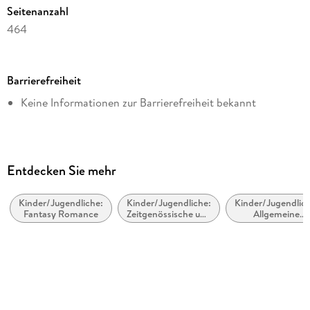
Seitenanzahl
464
Dateigröße
1,55 MB
Barrierefreiheit
Altersempfehlung
Keine Informationen zur Barrierefreiheit bekannt
von 14 bis 99 Jahren
Reihe
Obsidian / Lux, 2
Autor/Autorin
Entdecken Sie mehr
Jennifer L. Armentrout
Kinder/Jugendliche:
Kinder/Jugendliche:
Kinder/Jugendlich
Übersetzung
Fantasy Romance
Zeitgenössische und
Allgemeine
Anja Malich
Urban Fantasy
Interessen:
Vampire, Werwöl
Verlag/Hersteller
und Gestaltwandl
Carlsen
Originalsprache
englisch