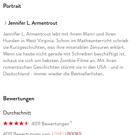
Portrait
Jennifer L. Armentrout
Jennifer L. Armentrout lebt mit ihrem Mann und ihren
Hunden in West Virginia. Schon im Matheunterricht schrieb
sie Kurzgeschichten, was ihre miserablen Zensuren erklärt.
Wenn sie heute nicht gerade mit Schreiben beschäftigt ist,
schaut sie sich am liebsten Zombie-Filme an. Mit ihren
romantischen Geschichten stürmt sie in den USA - und in
Deutschland - immer wieder die Bestsellerlisten.
Anja Malich, 1970 in Lüneburg geboren, studierte
Bewertungen
Literaturübersetzen in Düsseldorf. Nach Tätigkeiten im
Verlag und in einer Werbeagentur übersetzt sie seit mehr als
Durchschnitt
zehn Jahren hauptsächlich Jugendliteratur aus dem
Englischen und Französischen. Sie lebt mit ihrer Familie in
15
4011 Bewertungen
Wien.
4011 Bewertungen
von
LovelyBooks