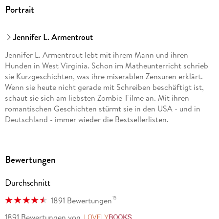
Portrait
Jennifer L. Armentrout
Jennifer L. Armentrout lebt mit ihrem Mann und ihren
Hunden in West Virginia. Schon im Matheunterricht schrieb
sie Kurzgeschichten, was ihre miserablen Zensuren erklärt.
Wenn sie heute nicht gerade mit Schreiben beschäftigt ist,
schaut sie sich am liebsten Zombie-Filme an. Mit ihren
romantischen Geschichten stürmt sie in den USA - und in
Deutschland - immer wieder die Bestsellerlisten.
Anja Malich, 1970 in Lüneburg geboren, studierte
Bewertungen
Literaturübersetzen in Düsseldorf. Nach Tätigkeiten im
Verlag und in einer Werbeagentur übersetzt sie seit mehr als
Durchschnitt
zehn Jahren hauptsächlich Jugendliteratur aus dem
Englischen und Französischen. Sie lebt mit ihrer Familie in
15
1891 Bewertungen
Wien.
1891 Bewertungen
von
LovelyBooks