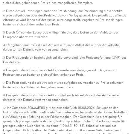
sich auf den gebundenen Preis eines mangelfreien Exemplars.
Diese Artikel unterliegen nicht der Preisbindung, die Preisbindung dieser Artikel
2
wurde aufgehoben oder der Preis wurde vom Verlag gesenkt. Die jeweils zutreffende
Alternative wird Ihnen auf der Artikelseite dargestellt. Angaben zu Preissenkungen
beziehen sich auf den vorherigen Preis.
Durch Öffnen der Leseprobe willigen Sie ein, dass Daten an den Anbieter der
3
Leseprobe übermittelt werden.
Der gebundene Preis dieses Artikels wird nach Ablauf des auf der Artikelseite
4
dargestellten Datums vom Verlag angehoben.
Der Preisvergleich bezieht sich auf die unverbindliche Preisempfehlung (UVP) des
5
Herstellers.
Der gebundene Preis dieses Artikels wurde vom Verlag gesenkt. Angaben zu
6
Preissenkungen beziehen sich auf den vorherigen Preis.
Die Preisbindung dieses Artikels wurde aufgehoben. Angaben zu Preissenkungen
7
beziehen sich auf den letzten gebundenen Preis.
Der gebundene Preis dieses Artikels wird nach Ablauf des auf der Artikelseite
8
dargestellten Datums vom Verlag angehoben.
Ihr Gutschein SOMMER13 gilt bis einschließlich 10.08.2026. Sie können den
12
Gutschein ausschließlich online einlösen unter www.hugendubel.de. Keine Bestellung
zur Abholung mit Zahlung in der Filiale möglich. Der Gutschein ist nicht gültig für
gesetzlich preisgebundene Artikel (deutschsprachige Bücher und eBooks) sowie für
preisgebundene Kalender, tolino shine (4016621130466), tolino select und das
Hugendubel Hörbuch Abo. Der Gutschein ist nicht mit anderen Gutscheinen und