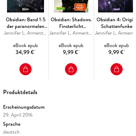
»Revenge«:
Revenge. Sternensturm
Rebellion. Schattensturm
Obsidian: Band 1-5
Obsidian: Shadows.
Obsidian 4: Origin
Redemption. Nachtsturm
der paranormalen
Finsterlicht
Schattenfunke
Fantasy-Serie im
Jennifer L. Armentrout
(Obsidian-Prequel)
Jennifer L. Armentrout
Jennifer L. A
Sammelband!
eBook epub
eBook epub
eBook epub
34,99 €
9,99 €
9,99 €
*
*
*
Produktdetails
Erscheinungsdatum
29. April 2016
Sprache
deutsch