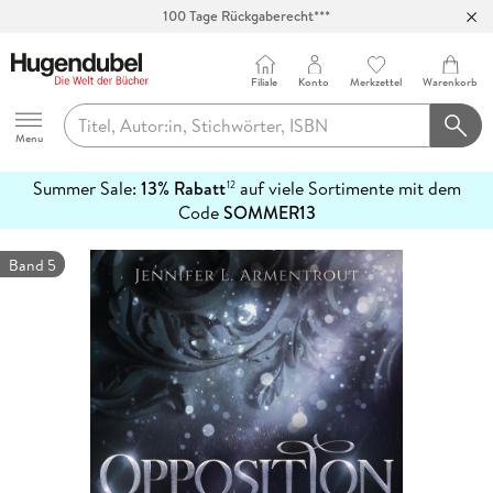
100 Tage Rückgaberecht***
Abholung in über 100 Filialen
Filiale
Konto
Merkzettel
Warenkorb
Hugendubel
Menu
Summer Sale:
13% Rabatt
auf viele Sortimente mit dem
12
mehr
Code
SOMMER13
erfahren
Band 5