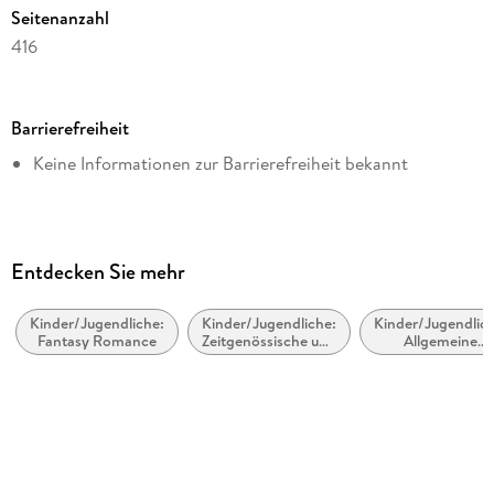
Seitenanzahl
416
Dateigröße
1,16 MB
Barrierefreiheit
Altersempfehlung
Keine Informationen zur Barrierefreiheit bekannt
von 14 bis 99 Jahren
Reihe
Obsidian / Lux, 5
Autor/Autorin
Entdecken Sie mehr
Jennifer L. Armentrout
Kinder/Jugendliche:
Kinder/Jugendliche:
Kinder/Jugendlich
Übersetzung
Fantasy Romance
Zeitgenössische und
Allgemeine
Anja Malich
Urban Fantasy
Interessen:
Vampire, Werwöl
Verlag/Hersteller
und Gestaltwandl
Carlsen
Originalsprache
englisch