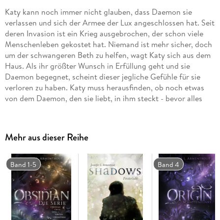
Katy kann noch immer nicht glauben, dass Daemon sie
verlassen und sich der Armee der Lux angeschlossen hat. Seit
deren Invasion ist ein Krieg ausgebrochen, der schon viele
Menschenleben gekostet hat. Niemand ist mehr sicher, doch
um der schwangeren Beth zu helfen, wagt Katy sich aus dem
Haus. Als ihr größter Wunsch in Erfüllung geht und sie
Daemon begegnet, scheint dieser jegliche Gefühle für sie
verloren zu haben. Katy muss herausfinden, ob noch etwas
von dem Daemon, den sie liebt, in ihm steckt - bevor alles
verloren ist.
Dies ist der fünfte und letzte Band der Obsidian-Serie von
Jennifer L. Armentrout.
Mehr aus dieser Reihe
Alle Bände der unwiderstehlichen Bestsellerserie:
Obsidian. Schattendunkel
Onyx. Schattenschimmer
Band 1-5
Band 4
Opal. Schattenglanz
Origin. Schattenfunke
Opposition. Schattenblitz
Shadows. Finsterlicht (Prequel)
Alle bisher erschienenen Bände der Spin-off-Serie