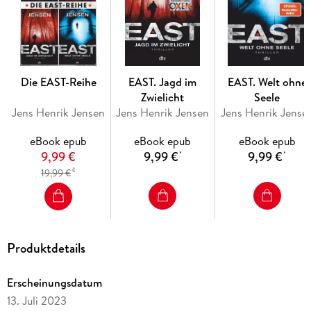
entsandt. Dort ringt er mit den Kräften des Chaos und der
Auflösung, die nach dem Zerfall der Sowjetunion erstarken . .
.
Die EAST-Reihe
EAST. Jagd im
EAST. Welt ohne
Zwielicht
Seele
Erschreckend aktuell, gnadenlos spannend - Band 2 von Jens
Jens Henrik Jensen
Jens Henrik Jensen
Jens Henrik Jense
Henrik Jensens große Ost-West-Trilogie
eBook epub
eBook epub
eBook epub
9,99 €
9,99 €
9,99 €
*
*
4
19,99 €
»Auch nach internationalen Maßstäben ein großartiger Thriller. «
JYLLANDS-POSTEN
Produktdetails
Erscheinungsdatum
13. Juli 2023