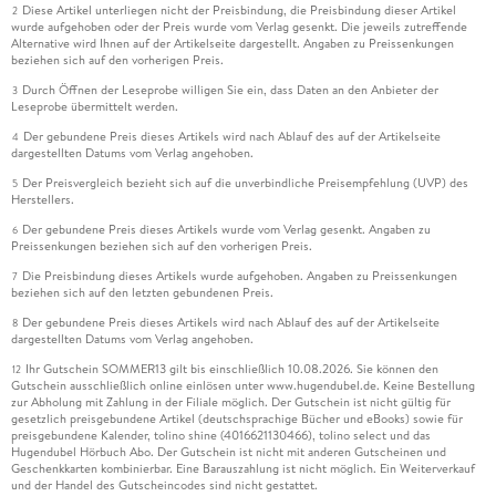
Diese Artikel unterliegen nicht der Preisbindung, die Preisbindung dieser Artikel
2
wurde aufgehoben oder der Preis wurde vom Verlag gesenkt. Die jeweils zutreffende
Alternative wird Ihnen auf der Artikelseite dargestellt. Angaben zu Preissenkungen
beziehen sich auf den vorherigen Preis.
Durch Öffnen der Leseprobe willigen Sie ein, dass Daten an den Anbieter der
3
Leseprobe übermittelt werden.
Der gebundene Preis dieses Artikels wird nach Ablauf des auf der Artikelseite
4
dargestellten Datums vom Verlag angehoben.
Der Preisvergleich bezieht sich auf die unverbindliche Preisempfehlung (UVP) des
5
Herstellers.
Der gebundene Preis dieses Artikels wurde vom Verlag gesenkt. Angaben zu
6
Preissenkungen beziehen sich auf den vorherigen Preis.
Die Preisbindung dieses Artikels wurde aufgehoben. Angaben zu Preissenkungen
7
beziehen sich auf den letzten gebundenen Preis.
Der gebundene Preis dieses Artikels wird nach Ablauf des auf der Artikelseite
8
dargestellten Datums vom Verlag angehoben.
Ihr Gutschein SOMMER13 gilt bis einschließlich 10.08.2026. Sie können den
12
Gutschein ausschließlich online einlösen unter www.hugendubel.de. Keine Bestellung
zur Abholung mit Zahlung in der Filiale möglich. Der Gutschein ist nicht gültig für
gesetzlich preisgebundene Artikel (deutschsprachige Bücher und eBooks) sowie für
preisgebundene Kalender, tolino shine (4016621130466), tolino select und das
Hugendubel Hörbuch Abo. Der Gutschein ist nicht mit anderen Gutscheinen und
Geschenkkarten kombinierbar. Eine Barauszahlung ist nicht möglich. Ein Weiterverkauf
und der Handel des Gutscheincodes sind nicht gestattet.