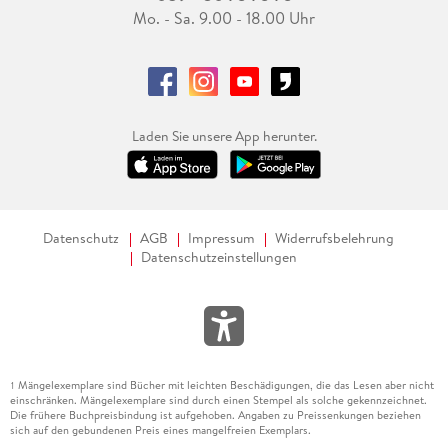
Mo. - Sa. 9.00 - 18.00 Uhr
Laden Sie unsere App herunter.
Datenschutz
AGB
Impressum
Widerrufsbelehrung
Datenschutzeinstellungen
Mängelexemplare sind Bücher mit leichten Beschädigungen, die das Lesen aber nicht
1
einschränken. Mängelexemplare sind durch einen Stempel als solche gekennzeichnet.
Die frühere Buchpreisbindung ist aufgehoben. Angaben zu Preissenkungen beziehen
sich auf den gebundenen Preis eines mangelfreien Exemplars.