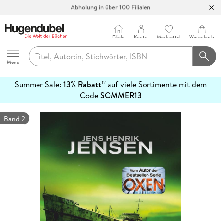
Abholung in über 100 Filialen
Filiale
Konto
Merkzettel
Warenkorb
Hugendubel
Menu
Summer Sale:
13% Rabatt
auf viele Sortimente mit dem
12
mehr
Code
SOMMER13
erfahren
Band 2