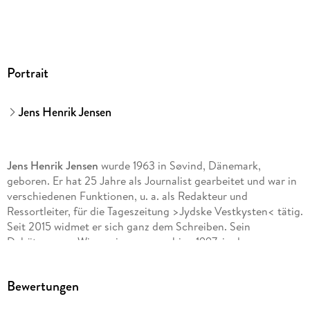
Portrait
Jens Henrik Jensen
Jens Henrik Jensen
wurde 1963 in Søvind, Dänemark,
geboren. Er hat 25 Jahre als Journalist gearbeitet und war in
verschiedenen Funktionen, u. a. als Redakteur und
Ressortleiter, für die Tageszeitung >Jydske Vestkysten< tätig.
Seit 2015 widmet er sich ganz dem Schreiben. Sein
Debütroman >Wienerringen< erschien 1997, in den
folgenden Jahren veröffentlichte er die Kazanski-Trilogie
sowie die Nina-Portland-Reihe. Im Rahmen der Recherche für
Bewertungen
seine Bücher reiste Jensen nach Murmansk, Krakau und
durch den Balkan. Weitere Reisen führten ihn nach Australien