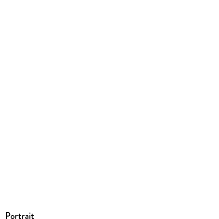
Family Sharing
Ja
Produktart
EBOOK
Dateiformat
EPUB
ISBN
9783948777463
Portrait