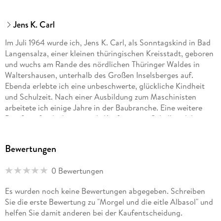
Jens K. Carl
Im Juli 1964 wurde ich, Jens K. Carl, als Sonntagskind in Bad
Langensalza, einer kleinen thüringischen Kreisstadt, geboren
und wuchs am Rande des nördlichen Thüringer Waldes in
Waltershausen, unterhalb des Großen Inselsberges auf.
Ebenda erlebte ich eine unbeschwerte, glückliche Kindheit
und Schulzeit. Nach einer Ausbildung zum Maschinisten
arbeitete ich einige Jahre in der Baubranche. Eine weitere
Berufung fand ich später als Kaufmann im Schulhandel mit
Schwerpunkt der Schulmathematik. Über eine Dekade lang
arbeitete ich unter anderem als Herausgeber und Verleger
Bewertungen
sowie als Lehrmittelhändler.
0 Bewertungen
Nach einer längeren beruflichen Auszeit spürte ich in mir den
Drang, Moderne Märchen zu schreiben. Die Idee hinter
Es wurden noch keine Bewertungen abgegeben. Schreiben
meinen Morgelgeschichten entspringt schon früh in meiner
Sie die erste Bewertung zu "Morgel und die eitle Albasol" und
Kindheit und spielt an Orten ebendieser. Vor wenigen Jahren
helfen Sie damit anderen bei der Kaufentscheidung.
konnte ich aber nicht mehr anders, und musste die