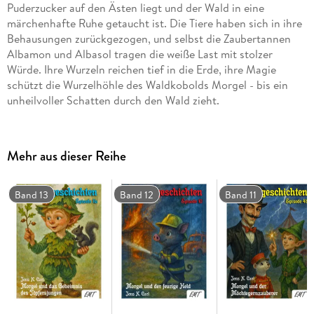
Puderzucker auf den Ästen liegt und der Wald in eine
märchenhafte Ruhe getaucht ist. Die Tiere haben sich in ihre
Behausungen zurückgezogen, und selbst die Zaubertannen
Albamon und Albasol tragen die weiße Last mit stolzer
Würde. Ihre Wurzeln reichen tief in die Erde, ihre Magie
schützt die Wurzelhöhle des Waldkobolds Morgel - bis ein
unheilvoller Schatten durch den Wald zieht.
Ein dröhnendes Ungetüm, das aussieht wie ein eiserner
Riesenkrake, greift nach Albasol. Mit kreischendem Surren
Mehr aus dieser Reihe
wird die uralte Zaubertanne gefällt und aus dem Wald
verschleppt. Der Waldkauz Schröder, der alles beobachtet, ist
wie vom Blitz getroffen. Der Zauberbann ist gebrochen - und
Band 13
Band 12
Band 11
mit ihm die Sicherheit der Gemeinschaft am
Komstkochsteich.
Die Tiere sind erschüttert. Was ist geschehen? Warum wurde
Albasol geraubt? Und wohin wurde sie gebracht? Morgel und
seine Freunde - darunter der kluge Specht Gunther, die
Eichhörnchenbrüder Tammy und Yammy, Spatz Fridolin und