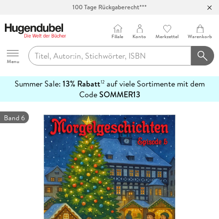
100 Tage Rückgaberecht***
Abholung in über 100 Filialen
Filiale
Konto
Merkzettel
Warenkorb
Hugendubel
Menu
Summer Sale:
13% Rabatt
auf viele Sortimente mit dem
12
mehr
Code
SOMMER13
erfahren
Band 6