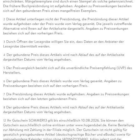
einschränken. Mängelexemplare sind durch einen Stempel als solche gekennzeichnet.
Die frühere Buchpreisbindung ist aufgehoben. Angaben zu Preissenkungen beziehen
sich auf den gebundenen Preis eines mangelfreien Exemplars.
Diese Artikel unterliegen nicht der Preisbindung, die Preisbindung dieser Artikel
2
wurde aufgehoben oder der Preis wurde vom Verlag gesenkt. Die jeweils zutreffende
Alternative wird Ihnen auf der Artikelseite dargestellt. Angaben zu Preissenkungen
beziehen sich auf den vorherigen Preis.
Durch Öffnen der Leseprobe willigen Sie ein, dass Daten an den Anbieter der
3
Leseprobe übermittelt werden.
Der gebundene Preis dieses Artikels wird nach Ablauf des auf der Artikelseite
4
dargestellten Datums vom Verlag angehoben.
Der Preisvergleich bezieht sich auf die unverbindliche Preisempfehlung (UVP) des
5
Herstellers.
Der gebundene Preis dieses Artikels wurde vom Verlag gesenkt. Angaben zu
6
Preissenkungen beziehen sich auf den vorherigen Preis.
Die Preisbindung dieses Artikels wurde aufgehoben. Angaben zu Preissenkungen
7
beziehen sich auf den letzten gebundenen Preis.
Der gebundene Preis dieses Artikels wird nach Ablauf des auf der Artikelseite
8
dargestellten Datums vom Verlag angehoben.
Ihr Gutschein SOMMER13 gilt bis einschließlich 10.08.2026. Sie können den
12
Gutschein ausschließlich online einlösen unter www.hugendubel.de. Keine Bestellung
zur Abholung mit Zahlung in der Filiale möglich. Der Gutschein ist nicht gültig für
gesetzlich preisgebundene Artikel (deutschsprachige Bücher und eBooks) sowie für
preisgebundene Kalender, tolino shine (4016621130466), tolino select und das