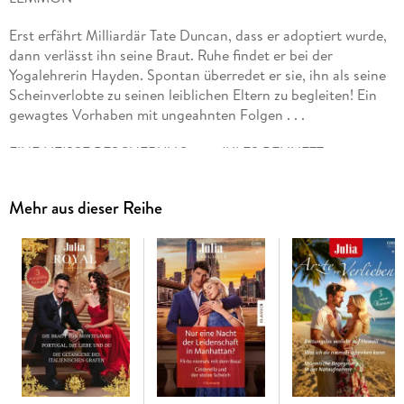
Erst erfährt Milliardär Tate Duncan, dass er adoptiert wurde,
dann verlässt ihn seine Braut. Ruhe findet er bei der
Yogalehrerin Hayden. Spontan überredet er sie, ihn als seine
Scheinverlobte zu seinen leiblichen Eltern zu begleiten! Ein
gewagtes Vorhaben mit ungeahnten Folgen . . .
EINE HEISSE BESCHERUNG von JULES BENNETT
Mit ihrem erklärten Feind eine Weihnachtshochzeit
Mehr aus dieser Reihe
organisieren? Das ist so ungefähr das Letzte, was Chelsea
möchte. Aber sie und Gabe müssen ihren gemeinsamen
Freunden den Gefallen tun. Und als Gabe sie unterm
Mistelzweig küsst, brennt sie plötzlich vor Begehren . . .
HALT MICH WARM IN KALTEN NÄCHTEN von SILVER
JAMES
Eingeschneit mit einem Traummann! Die hübsche Polizistin
Quin verbringt eine eiskalte Winternacht mit Countrystar