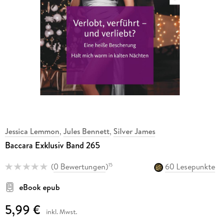
Jessica Lemmon
,
Jules Bennett
,
Silver James
Baccara Exklusiv Band 265
(
0 Bewertungen
)
60 Lesepunkte
15
eBook epub
5,99 €
inkl. Mwst.