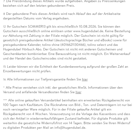
Die Preisbindung dieses Artikels wurde aufgehoben. Angaben zu Preissenkungen
7
beziehen sich auf den letzten gebundenen Preis.
Der gebundene Preis dieses Artikels wird nach Ablauf des auf der Artikelseite
8
dargestellten Datums vom Verlag angehoben.
Ihr Gutschein SOMMER13 gilt bis einschließlich 10.08.2026. Sie können den
12
Gutschein ausschließlich online einlösen unter www.hugendubel.de. Keine Bestellung
zur Abholung mit Zahlung in der Filiale möglich. Der Gutschein ist nicht gültig für
gesetzlich preisgebundene Artikel (deutschsprachige Bücher und eBooks) sowie für
preisgebundene Kalender, tolino shine (4016621130466), tolino select und das
Hugendubel Hörbuch Abo. Der Gutschein ist nicht mit anderen Gutscheinen und
Geschenkkarten kombinierbar. Eine Barauszahlung ist nicht möglich. Ein Weiterverkauf
und der Handel des Gutscheincodes sind nicht gestattet.
Leider können wir die Echtheit der Kundenbewertung aufgrund der großen Zahl an
15
Einzelbewertungen nicht prüfen.
Alle Informationen zur Tiefpreisgarantie finden Sie
hier
16
Alle Preise verstehen sich inkl. der gesetzlichen MwSt. Informationen über den
*
Versand und anfallende Versandkosten finden Sie
hier
Alle online gekauften Versandartikel beinhalten ein erweitertes Rückgaberecht von
***
100 Tagen nach Kaufdatum. Die Rücknahme von Bild-, Ton- und Datenträgern ist nur bei
noch versiegelter Ware möglich. Für in der Filiale gekaufte Artikel gilt ein
Rückgaberecht von 4 Wochen. Voraussetzung ist die Vorlage des Kassenbons und dass
sich der Artikel in wiederverkaufsfähigem Zustand befindet. Für digitale Produkte gilt
weiterhin die gesetzliche Widerrufsfrist von 14 Tagen. Bitte senden Sie Ihren Widerruf
zu digitalen Produkten per Mail an info@hugendubel.de.