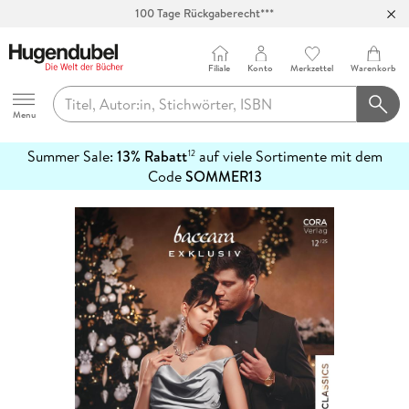
100 Tage Rückgaberecht***
Abholung in über 100 Filialen
Filiale
Konto
Merkzettel
Warenkorb
Hugendubel
Menu
Summer Sale:
13% Rabatt
auf viele Sortimente mit dem
12
mehr
Code
SOMMER13
erfahren