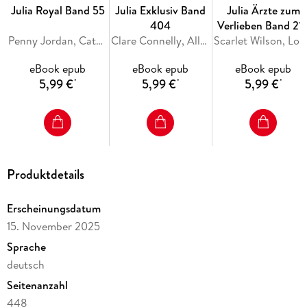
Deacon vor dem Kaminfeuer. Eigentlich soll sie in einem
Julia Royal Band 55
Julia Exklusiv Band
Julia Ärzte zum
brisanten Fall ermitteln - und die Finger von Deacon lassen!
404
Verlieben Band 21
Aber zwischen ihnen knistert es so heiß . . .
Penny Jordan, Catherine George, Sara Craven
Clare Connelly, Ally Blake, Maya Blake
Scarlet Wils
eBook epub
eBook epub
eBook epub
5,99 €
5,99 €
5,99 €
*
*
*
Produktdetails
Erscheinungsdatum
15. November 2025
Sprache
deutsch
Seitenanzahl
448