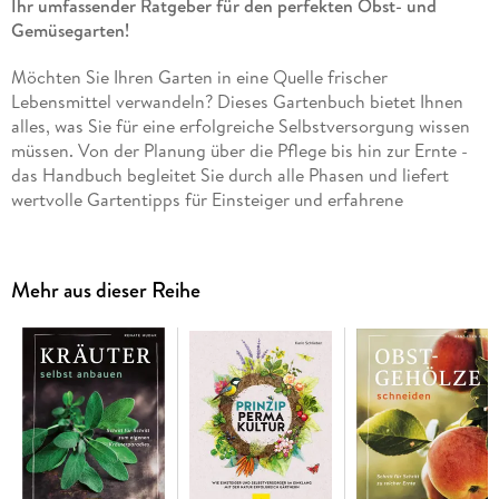
Ihr umfassender Ratgeber für den perfekten Obst- und
Gemüsegarten!
Möchten Sie Ihren Garten in eine Quelle frischer
Lebensmittel verwandeln? Dieses Gartenbuch bietet Ihnen
alles, was Sie für eine erfolgreiche Selbstversorgung wissen
müssen. Von der Planung über die Pflege bis hin zur Ernte -
das Handbuch begleitet Sie durch alle Phasen und liefert
wertvolle Gartentipps für Einsteiger und erfahrene
Hobbygärtner.
Erfahren Sie, wie Sie Beete effizient anlegen, die richtigen
Pflanzen auswählen und mit smarten Techniken die besten
Mehr aus dieser Reihe
Ergebnisse erzielen. Ob Gemüse, Kräuter oder Obst - dieser
Leitfaden hilft Ihnen, das Beste aus Ihrem Garten
herauszuholen. Mit praktischen Schritt-für-Schritt-
Anleitungen, umfangreichen Pflanzenporträts und
Expertenwissen wird Ihr Gartenprojekt garantiert zum Erfolg.
Das bietet Ihnen dieses Buch:
. Planung und Einrichtung:
Pflanzpläne, Beetgestaltung,
Bewässerung und Pflegemaßnahmen