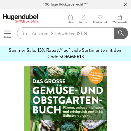
100 Tage Rückgaberecht***
Abholung in über 100 Filialen
Filiale
Konto
Merkzettel
Warenkorb
Hugendubel
Menu
Summer Sale:
13% Rabatt
auf viele Sortimente mit dem
12
mehr
Code
SOMMER13
erfahren