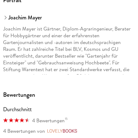
Portrait
Joachim Mayer
Joachim Mayer ist Gärtner, Diplom-Agraringenieur, Berater
für Hobbygärtner und einer der erfahrensten
Gartenjournalisten und -autoren im deutschsprachigen
Raum. Er hat zahlreiche Titel bei BLV, Kosmos und GU
veröffentlicht, darunter Bestseller wie "Gartenjahr für
Einsteiger" und "Gebrauchsanweisung Hochbeete". Für
Stiftung Warentest hat er zwei Standardwerke verfasst, die
sein gesammeltes Wissen aus fast 50 Jahren naturgerechtem
Gärtnern und Leidenschaft für den Nutzgarten
zusammenfassen und in bisher ungesehener Vielfalt und Tiefe
Bewertungen
präsentieren.
Durchschnitt
15
4 Bewertungen
4 Bewertungen
von
LovelyBooks