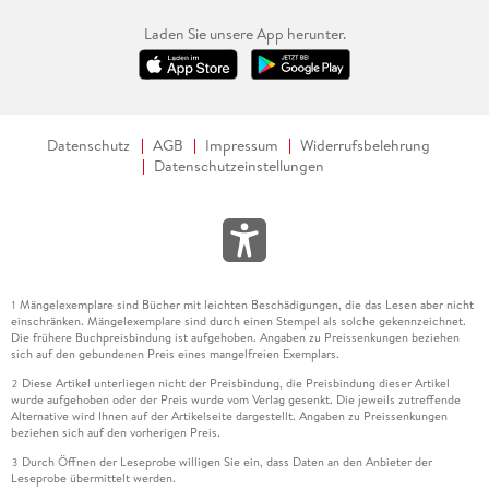
Laden Sie unsere App herunter.
Datenschutz
AGB
Impressum
Widerrufsbelehrung
Datenschutzeinstellungen
Mängelexemplare sind Bücher mit leichten Beschädigungen, die das Lesen aber nicht
1
einschränken. Mängelexemplare sind durch einen Stempel als solche gekennzeichnet.
Die frühere Buchpreisbindung ist aufgehoben. Angaben zu Preissenkungen beziehen
sich auf den gebundenen Preis eines mangelfreien Exemplars.
Diese Artikel unterliegen nicht der Preisbindung, die Preisbindung dieser Artikel
2
wurde aufgehoben oder der Preis wurde vom Verlag gesenkt. Die jeweils zutreffende
Alternative wird Ihnen auf der Artikelseite dargestellt. Angaben zu Preissenkungen
beziehen sich auf den vorherigen Preis.
Durch Öffnen der Leseprobe willigen Sie ein, dass Daten an den Anbieter der
3
Leseprobe übermittelt werden.