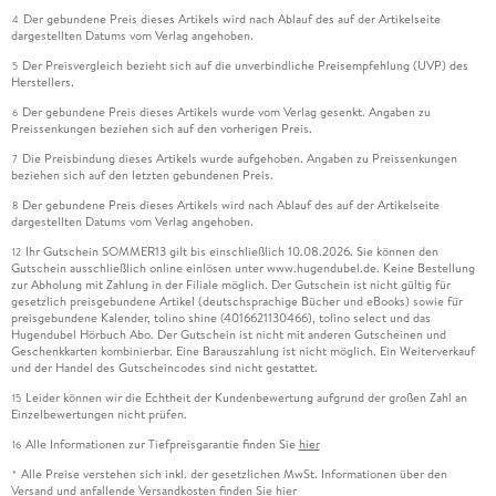
Der gebundene Preis dieses Artikels wird nach Ablauf des auf der Artikelseite
4
dargestellten Datums vom Verlag angehoben.
Der Preisvergleich bezieht sich auf die unverbindliche Preisempfehlung (UVP) des
5
Herstellers.
Der gebundene Preis dieses Artikels wurde vom Verlag gesenkt. Angaben zu
6
Preissenkungen beziehen sich auf den vorherigen Preis.
Die Preisbindung dieses Artikels wurde aufgehoben. Angaben zu Preissenkungen
7
beziehen sich auf den letzten gebundenen Preis.
Der gebundene Preis dieses Artikels wird nach Ablauf des auf der Artikelseite
8
dargestellten Datums vom Verlag angehoben.
Ihr Gutschein SOMMER13 gilt bis einschließlich 10.08.2026. Sie können den
12
Gutschein ausschließlich online einlösen unter www.hugendubel.de. Keine Bestellung
zur Abholung mit Zahlung in der Filiale möglich. Der Gutschein ist nicht gültig für
gesetzlich preisgebundene Artikel (deutschsprachige Bücher und eBooks) sowie für
preisgebundene Kalender, tolino shine (4016621130466), tolino select und das
Hugendubel Hörbuch Abo. Der Gutschein ist nicht mit anderen Gutscheinen und
Geschenkkarten kombinierbar. Eine Barauszahlung ist nicht möglich. Ein Weiterverkauf
und der Handel des Gutscheincodes sind nicht gestattet.
Leider können wir die Echtheit der Kundenbewertung aufgrund der großen Zahl an
15
Einzelbewertungen nicht prüfen.
Alle Informationen zur Tiefpreisgarantie finden Sie
hier
16
Alle Preise verstehen sich inkl. der gesetzlichen MwSt. Informationen über den
*
Versand und anfallende Versandkosten finden Sie
hier