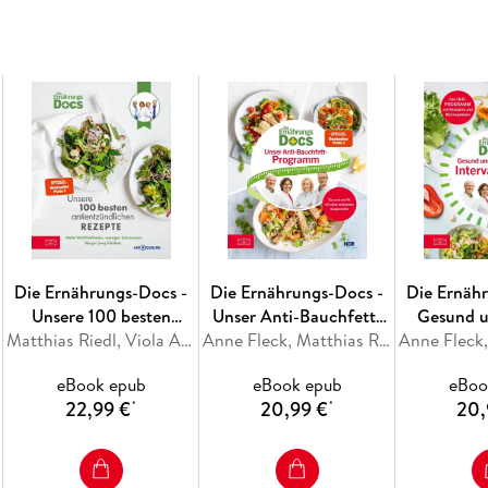
Himbeeren wirklich Wunderwaffen? Welche Roll
Pflanzenstoffe? Inwieweit helfen Fasten und D
E-Docs in ihrem neuen Buch
verlässliche Antworten
und verraten neben vie
mehr als 70 alltagstaugliche Rezepte,
die alle
Die Ernährungs-Docs -
Die Ernährungs-Docs -
Die Ernäh
Unsere 100 besten
Unser Anti-Bauchfett-
Gesund u
antientzündlichen
Matthias Riedl, Viola Andresen, Silja Schäfer, Jörn Klasen
Programm
Anne Fleck, Matthias Riedl, Silja Schäfer, Jörn Klasen
durch Int
Rezepte
eBook epub
eBook epub
eBoo
22,99 €
20,99 €
20,
*
*