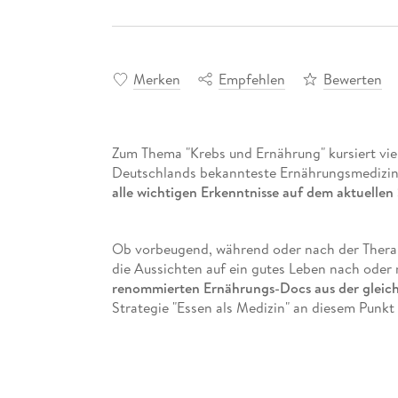
Merken
Empfehlen
Bewerten
Zum Thema "Krebs und Ernährung" kursiert vie
Deutschlands bekannteste Ernährungsmedizine
alle wichtigen Erkenntnisse auf dem aktuelle
Ob vorbeugend, während oder nach der Therapi
die Aussichten auf ein gutes Leben nach oder 
renommierten Ernährungs-Docs aus der glei
Strategie "Essen als Medizin" an diesem Punkt 
ohne falsche Heilsversprechen zu geben.
Mit welchen Lebensmitteln kann man Krebs vo