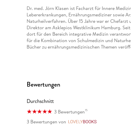
Dr. med. Jörn Klasen ist Facharzt für Innere Medi
Lebererkrankungen, Ernährungsmediziner sowie Arz
Naturheilverfahren. Über 15 Jahre war er Chefarzt u
Direktor am Asklepios Westklinikum Hamburg. Seit
dort für den Bereich integrative Medizin verantwort
für die Kombination von Schulmedizin und Naturheil
Bücher zu ernährungsmedizinischen Themen veröffe
Dr. med. Matthias Riedl ist ärztlicher Direktor 
MVZ GmbH, die einzigartig in Europa die Diabetol
angrenzenden Facharztrichtungen ganzheitlich verbi
Ernährungsmediziner ist außer­dem als Publizist für
Bewertungen
und Krankenkassen sowie als Dozent auf internati
Universitäten tätig. Im Vorstand des Bundesverba
engagiert er sich für die Förderung der Ernährungs
Durchschnitt
seine Empfehlungsliste "Top-Mediziner" auf.
15
3 Bewertungen
Dr. med. Silja Schäfer ist Ärztin für Allgemeinmed
3 Bewertungen
von
LovelyBooks
Schwerpunktpraxis für Diabetes und Ernährung in K
Trainerin interessierte sie sich schon früh für gesu