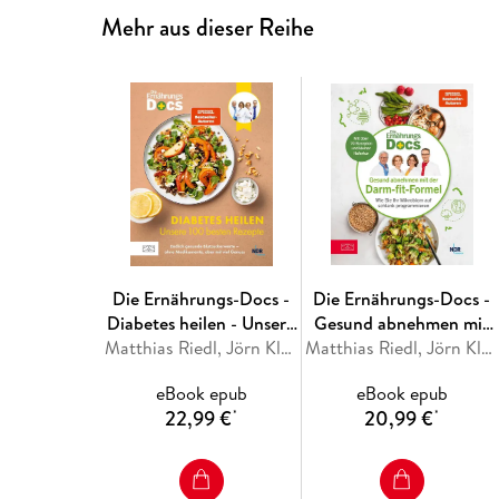
Mehr aus dieser Reihe
Die Ernährungs-Docs -
Die Ernährungs-Docs -
Diabetes heilen - Unsere
Gesund abnehmen mit
100 besten Rezepte
Matthias Riedl, Jörn Klasen, Silja Schäfer, Viola Andresen
der Darm-fit-Formel
Matthias Riedl, Jörn Klasen, Silja Schäfer, Viola Andresen
eBook epub
eBook epub
22,99 €
20,99 €
*
*