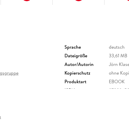
Sprache
deutsch
Dateigröße
33,61 MB
Autor/Autorin
Jörn Klase
lagsgruppe
Kopierschutz
ohne Kopi
Produktart
EBOOK
ISBN
9783965
t