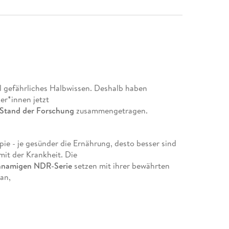
l gefährliches Halbwissen. Deshalb haben
r*innen jetzt
n Stand der Forschung
zusammengetragen.
e - je gesünder die Ernährung, desto besser sind
mit der Krankheit. Die
chnamigen NDR-Serie
setzen mit ihrer bewährten
an,
rbeugen? Sind Selleriesaft, Kurkuma und