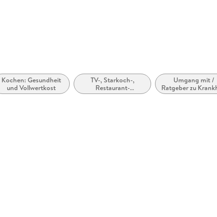
Kochen: Gesundheit
TV-, Starkoch-,
Umgang mit /
und Vollwertkost
Restaurant-
Ratgeber zu Krank
Kochbücher
und
Gesundheitsprobl