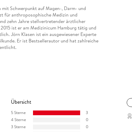
zin mit Schwerpunkt auf Magen-, Darm- und
t für anthro­posophische Medizin und
nd zehn Jahre stellvertretender ärztlicher
 2015 ist er am Medizinicum Hamburg tätig und
lich. Jörn Klasen ist ein ausgewiesener Experte
kunde. Er ist Bestsellerautor und hat zahlreiche
ntlicht.
der von ihm 2008 gegründeten medicum Hamburg
ogie mit der Ernährungsmedizin und neun
ndet. Der Inter­nist, Diabetologe und
 Fachzeitschriften und Verlage, ­Berater für Firmen
onalen Kongressen und Lehrbeauftragter zweier
nds Deutscher Ernährungsmediziner (BDEM e. V.)
therapie. 2013 nahm ihn das Magazin "Focus" in
Übersicht
5 Sterne
3
izin und Ernährungsmedizin und führt eine
4 Sterne
0
iel. Als ehemalige Leistungssportlerin und
3 Sterne
0
nde Ernährung. Jetzt als Hausärztin liegt es ihr am