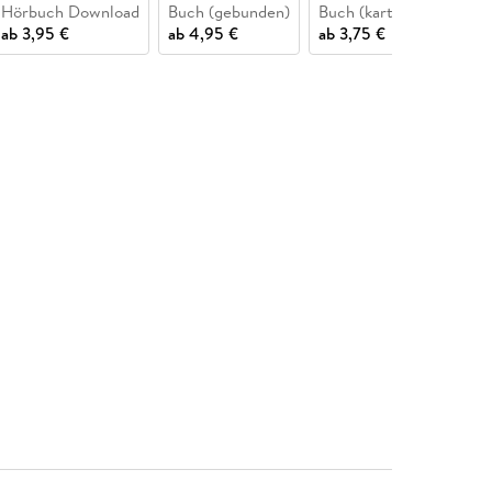
Hörbuch Download
Buch (gebunden)
Buch (kartoniert)
eB
ab
3,95 €
ab
4,95 €
ab
3,75 €
ab