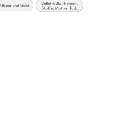
Belletristik: Themen,
Körper und Geist
Stoffe, Motive: Tod,
Trauer, Verlust