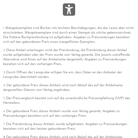
Mängelexemplare sind Bücher mit leichten Beschädigungen, die das Lesen aber nicht
1
einschränken. Mängelexemplare sind durch einen Stempel als solche gekennzeichnet.
Die frühere Buchpreisbindung ist aufgehoben. Angaben zu Preissenkungen beziehen
sich auf den gebundenen Preis eines mangelfreien Exemplars.
Diese Artikel unterliegen nicht der Preisbindung, die Preisbindung dieser Artikel
2
wurde aufgehoben oder der Preis wurde vom Verlag gesenkt. Die jeweils zutreffende
Alternative wird Ihnen auf der Artikelseite dargestellt. Angaben zu Preissenkungen
beziehen sich auf den vorherigen Preis.
Durch Öffnen der Leseprobe willigen Sie ein, dass Daten an den Anbieter der
3
Leseprobe übermittelt werden.
Der gebundene Preis dieses Artikels wird nach Ablauf des auf der Artikelseite
4
dargestellten Datums vom Verlag angehoben.
Der Preisvergleich bezieht sich auf die unverbindliche Preisempfehlung (UVP) des
5
Herstellers.
Der gebundene Preis dieses Artikels wurde vom Verlag gesenkt. Angaben zu
6
Preissenkungen beziehen sich auf den vorherigen Preis.
Die Preisbindung dieses Artikels wurde aufgehoben. Angaben zu Preissenkungen
7
beziehen sich auf den letzten gebundenen Preis.
Der gebundene Preis dieses Artikels wird nach Ablauf des auf der Artikelseite
8