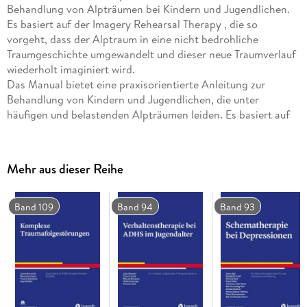
Behandlung von Alpträumen bei Kindern und Jugendlichen.
Es basiert auf der Imagery Rehearsal Therapy , die so
vorgeht, dass der Alptraum in eine nicht bedrohliche
Traumgeschichte umgewandelt und dieser neue Traumverlauf
wiederholt imaginiert wird.
Das Manual bietet eine praxisorientierte Anleitung zur
Behandlung von Kindern und Jugendlichen, die unter
häufigen und belastenden Alpträumen leiden. Es basiert auf
der "Imagery Rehearsal Therapy", die seit Jahren erfolgreich
zur Behandlung von Alpträumen und posttraumatischen
Alpträumen bei Erwachsenen eingesetzt wird und
Mehr aus dieser Reihe
nachweislich zu einem deutlichen Rückgang der Häufigkeit
und der Belastung durch Alpträume führt. Wesentliches
Element dieses Therapieansatzes ist die Modifikation des
Band 109
Band 94
Band 93
Alptraums in eine nicht bedrohliche Traumgeschichte und die
Die Alptraumtherapie umfasst eine Diagnostiksitzung und
acht einstündige Therapiesitzungen im Einzelsetting mit den
Elementen Edukation, Alptraumrekonstruktion, Entspannung,