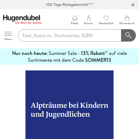
100 Tage Rückgaberecht***
Abholung in über 100 Filialen
Filiale
Konto
Merkzettel
Warenkorb
Hugendubel
Menu
Nur noch heute:
Summer Sale -
13% Rabatt
auf viele
12
mehr
Sortimente mit dem Code
SOMMER13
erfahren