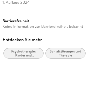
1. Auflage 2024
Seitenanzahl
140
Barrierefreiheit
Dateigröße
Keine Information zur Barrierefreiheit bekannt
7,73 MB
Reihe
Entdecken Sie mehr
Therapeutische Praxis
Psychotherapie:
Schlafstörungen und
Autor/Autorin
Kinder und
Therapie
Johanna Thünker, Reinhard Pietrowsky
Jugendliche
Verlag/Hersteller
Hogrefe Verlag GmbH & Co. KG
Kopierschutz
mit Wasserzeichen versehen
Family Sharing
Ja
Produktart