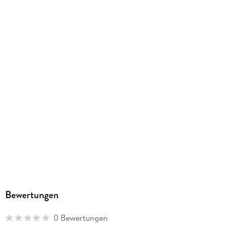
EBOOK
Dateiformat
EPUB
ISBN
9783844431834
Bewertungen
0 Bewertungen