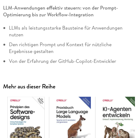
LLM-Anwendungen effektiv steuern: von der Prompt-
Optimierung bis zur Workflow-Integration
LLMs als leistungsstarke Bausteine für Anwendungen
nutzen
Den richtigen Prompt und Kontext für nützliche
Ergebnisse gestalten
Von der Erfahrung der GitHub-Copilot-Entwickler
profitieren
Fortgeschrittene Konzepte wie Conversational Agency
und Workflow-Steuerung meistern
Mehr aus dieser Reihe
Large Language Models (LLMs) revolutionieren die Welt. Sie
bieten die Möglichkeit, Aufgaben zu automatisieren und
komplexe Probleme zu lösen. Eine neue Generation von
Softwareanwendungen nutzt diese Modelle als zentrale
Bausteine und erschließt in praktisch allen Bereichen völlig
neues Potenzial. Um zuverlässig auf diese Funktionen