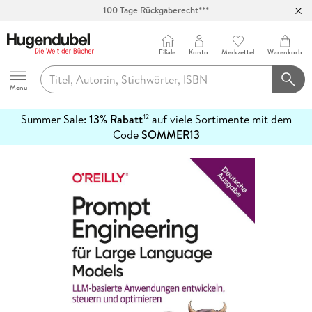
100 Tage Rückgaberecht***
Abholung in über 100 Filialen
Filiale
Konto
Merkzettel
Warenkorb
Hugendubel
Menu
Summer Sale:
13% Rabatt
auf viele Sortimente mit dem
12
mehr
Code
SOMMER13
erfahren