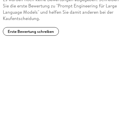
Gründungsentwickler von GitHub Copilot, dem ersten
Sie die erste Bewertung zu "Prompt Engineering für Large
erfolgreichen LLM-Produkt im industriellen Maßstab, entwarf
Language Models" und helfen Sie damit anderen bei der
er dessen Systeme für die Modellinteraktion und das Prompt
Kaufentscheidung.
Engineering.
Erste Bewertung schreiben