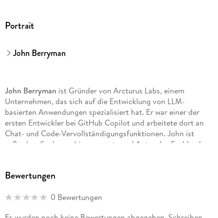
Portrait
John Berryman
John Berryman
ist Gründer von Arcturus Labs, einem
Unternehmen, das sich auf die Entwicklung von LLM-
basierten Anwendungen spezialisiert hat. Er war einer der
ersten Entwickler bei GitHub Copilot und arbeitete dort an
Chat- und Code-Vervollständigungsfunktionen. John ist
außerdem Suchmaschinenexperte und Autor des Fachbuchs
»Relevant Search« (Manning).
Bewertungen
0 Bewertungen
Albert Ziegler
ist Head of AI beim KI-
Cybersicherheitsunternehmen XBOW. Als einer der
Es wurden noch keine Bewertungen abgegeben. Schreiben