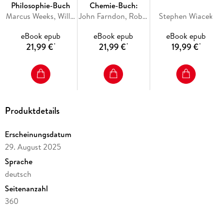
Philosophie-Buch
Chemie-Buch:
und Menschenrechte bis zu aktuellen Herausforderungen wie
Marcus Weeks, Will Buckingham, Douglas Burnham, Clive Hill, Peter J. King
John Farndon, Robert Snedden, Andy Brunning, Cathy Cobb, Charlotte Sleigh
Stephen Wiacek
dem Kampf gegen Armut, Terrorismus und Rassismus.
Zusätzlich informieren
Kurzbiografien
anschaulich und
eBook epub
eBook epub
eBook epub
kompakt über die bewegten Lebenswege wichtiger
21,99 €
21,99 €
19,99 €
*
*
*
Persönlichkeiten wie z. B. Konfuzius, Friedrich Nietzsche oder
Michail Gorbatschow.
Politik fundiert und zugänglich - Basiswissen zum Studieren,
Informieren oder Nachschlagen.
Dieses Buch ist Teil der Reihe "Big Ideas".
Produktdetails
Erscheinungsdatum
29. August 2025
Sprache
deutsch
Seitenanzahl
360
Dateigröße