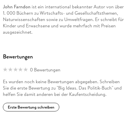
John Farndon
ist ein international bekannter Autor von über
1. 000 Büchern zu Wirtschafts- und Gesellschaftsthemen,
Naturwissenschaften sowie zu Umweltfragen. Er schreibt für
Kinder und Erwachsene und wurde mehrfach mit Preisen
ausgezeichnet.
Bewertungen
Marcus Weeks
arbeitete nach seinem Studium der Musik und
Philosophie u. a. als Lehrer, Restaurator für Musikinstrumente
0 Bewertungen
sowie Leiter einer Kunstgalerie. In seinen Veröffentlichungen
bereitet er gesellschaftliche, wissenschaftliche und kulturelle
Es wurden noch keine Bewertungen abgegeben. Schreiben
Themen verständlich auf. Er ist an zahlreichen Werken der
Sie die erste Bewertung zu "Big Ideas. Das Politik-Buch" und
helfen Sie damit anderen bei der Kaufentscheidung.
Big Ideas
Reihe beteiligt.
Erste Bewertung schreiben