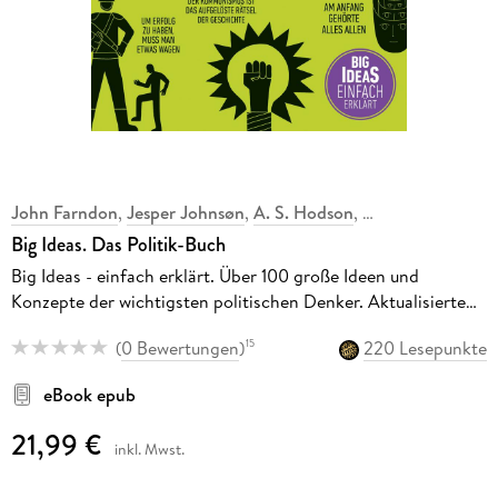
John Farndon
,
Jesper Johnsøn
,
A. S. Hodson
,
,
Big Ideas. Das Politik-Buch
Big Ideas - einfach erklärt. Über 100 große Ideen und
Konzepte der wichtigsten politischen Denker. Aktualisierte
Neuausgabe
(
0 Bewertungen
)
220 Lesepunkte
15
eBook epub
21,99 €
inkl. Mwst.