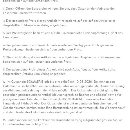
beziehen sich auf den vorherigen Preis.
Durch Öffnen der Leseprobe willigen Sie ein, dass Daten an den Anbieter der
3
Leseprobe übermittelt werden.
Der gebundene Preis dieses Artikels wird nach Ablauf des auf der Artikelseite
4
dargestellten Datums vom Verlag angehoben.
Der Preisvergleich bezieht sich auf die unverbindliche Preisempfehlung (UVP) des
5
Herstellers.
Der gebundene Preis dieses Artikels wurde vom Verlag gesenkt. Angaben zu
6
Preissenkungen beziehen sich auf den vorherigen Preis.
Die Preisbindung dieses Artikels wurde aufgehoben. Angaben zu Preissenkungen
7
beziehen sich auf den letzten gebundenen Preis.
Der gebundene Preis dieses Artikels wird nach Ablauf des auf der Artikelseite
8
dargestellten Datums vom Verlag angehoben.
Ihr Gutschein SOMMER13 gilt bis einschließlich 10.08.2026. Sie können den
12
Gutschein ausschließlich online einlösen unter www.hugendubel.de. Keine Bestellung
zur Abholung mit Zahlung in der Filiale möglich. Der Gutschein ist nicht gültig für
gesetzlich preisgebundene Artikel (deutschsprachige Bücher und eBooks) sowie für
preisgebundene Kalender, tolino shine (4016621130466), tolino select und das
Hugendubel Hörbuch Abo. Der Gutschein ist nicht mit anderen Gutscheinen und
Geschenkkarten kombinierbar. Eine Barauszahlung ist nicht möglich. Ein Weiterverkauf
und der Handel des Gutscheincodes sind nicht gestattet.
Leider können wir die Echtheit der Kundenbewertung aufgrund der großen Zahl an
15
Einzelbewertungen nicht prüfen.