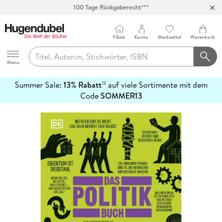
100 Tage Rückgaberecht***
Abholung in über 100 Filialen
Filiale
Konto
Merkzettel
Warenkorb
Hugendubel
Menu
Summer Sale:
13% Rabatt
auf viele Sortimente mit dem
12
mehr
Code
SOMMER13
erfahren