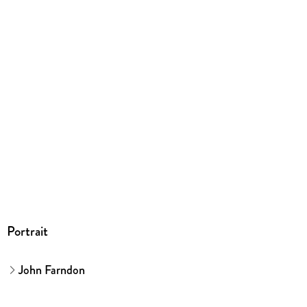
Family Sharing
Ja
Produktart
EBOOK
Dateiformat
EPUB
ISBN
9783831084555
Portrait
John Farndon