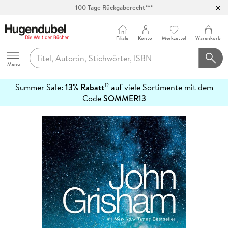
100 Tage Rückgaberecht***
Abholung in über 100 Filialen
Filiale
Konto
Merkzettel
Warenkorb
Hugendubel
Menu
Summer Sale:
13% Rabatt
auf viele Sortimente mit dem
12
mehr
Code
SOMMER13
erfahren