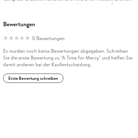
serves on the board of directors of the Innocence Project
and Centurion Ministries, two national organizations
dedicated to exonerating those who have been wrongfully
Bewertungen
convicted. Much of his fiction explores deep-seated
problems in our criminal justice system. He lives on a farm in
0 Bewertungen
central Virginia.
Es wurden noch keine Bewertungen abgegeben. Schreiben
Sie die erste Bewertung zu "A Time for Mercy" und helfen Sie
damit anderen bei der Kaufentscheidung.
Erste Bewertung schreiben