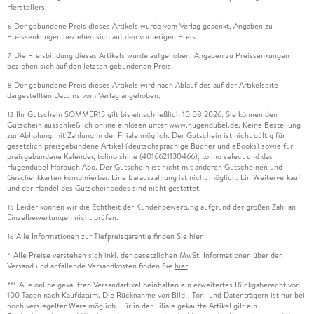
Herstellers.
Der gebundene Preis dieses Artikels wurde vom Verlag gesenkt. Angaben zu
6
Preissenkungen beziehen sich auf den vorherigen Preis.
Die Preisbindung dieses Artikels wurde aufgehoben. Angaben zu Preissenkungen
7
beziehen sich auf den letzten gebundenen Preis.
Der gebundene Preis dieses Artikels wird nach Ablauf des auf der Artikelseite
8
dargestellten Datums vom Verlag angehoben.
Ihr Gutschein SOMMER13 gilt bis einschließlich 10.08.2026. Sie können den
12
Gutschein ausschließlich online einlösen unter www.hugendubel.de. Keine Bestellung
zur Abholung mit Zahlung in der Filiale möglich. Der Gutschein ist nicht gültig für
gesetzlich preisgebundene Artikel (deutschsprachige Bücher und eBooks) sowie für
preisgebundene Kalender, tolino shine (4016621130466), tolino select und das
Hugendubel Hörbuch Abo. Der Gutschein ist nicht mit anderen Gutscheinen und
Geschenkkarten kombinierbar. Eine Barauszahlung ist nicht möglich. Ein Weiterverkauf
und der Handel des Gutscheincodes sind nicht gestattet.
Leider können wir die Echtheit der Kundenbewertung aufgrund der großen Zahl an
15
Einzelbewertungen nicht prüfen.
Alle Informationen zur Tiefpreisgarantie finden Sie
hier
16
Alle Preise verstehen sich inkl. der gesetzlichen MwSt. Informationen über den
*
Versand und anfallende Versandkosten finden Sie
hier
Alle online gekauften Versandartikel beinhalten ein erweitertes Rückgaberecht von
***
100 Tagen nach Kaufdatum. Die Rücknahme von Bild-, Ton- und Datenträgern ist nur bei
noch versiegelter Ware möglich. Für in der Filiale gekaufte Artikel gilt ein