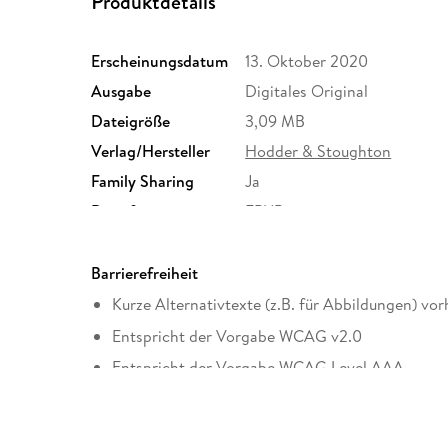
Produktdetails
Erscheinungsdatum
13. Oktober 2020
Ausgabe
Digitales Original
Dateigröße
3,09 MB
Verlag/Hersteller
Hodder & Stoughton
Family Sharing
Ja
Dateiformat
EPUB
Barrierefreiheit
Kurze Alternativtexte (z.B. für Abbildungen) vo
Entspricht der Vorgabe WCAG v2.0
Entspricht der Vorgabe WCAG Level AAA