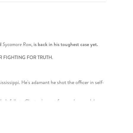
d
Sycamore Row
, is back in his toughest case yet.
R FIGHTING FOR TRUTH
.
sissippi. He's adamant he shot the officer in self-
. It falls to Clanton's most famous lawyer, Jake
odds.
is on the defence.
ter films:
JOHN GRISHAM IS THE MASTER OF