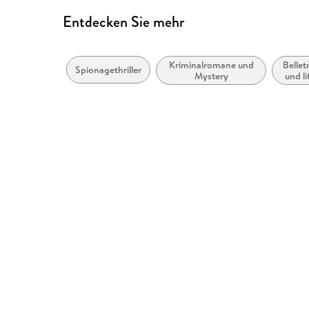
Entdecken Sie mehr
Kriminalromane und
Bellet
Spionagethriller
Mystery
und li
n