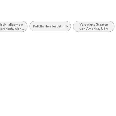
ristik: allgemein
Vereinigte Staaten
Politthriller/Justizthriller
terarisch, nicht
von Amerika, USA
ach Genre