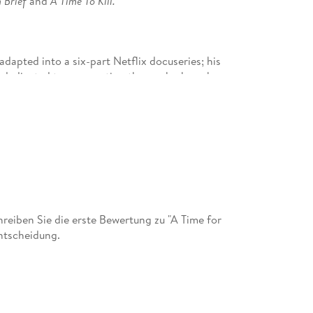
 Brief
and
A Time To Kill.
 adapted into a six-part Netflix docuseries; his
ns dedicated to exonerating those who have been
for Legal Fiction and was honoured with the
r Fiction.
eiben Sie die erste Bewertung zu "A Time for
ntscheidung.