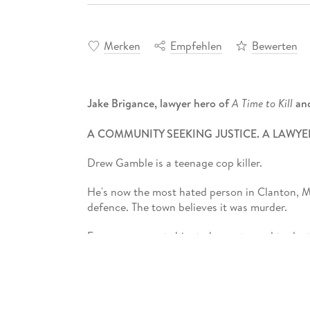
Merken
Empfehlen
Bewerten
Jake Brigance, lawyer hero of
A Time to Kill
an
A COMMUNITY SEEKING JUSTICE. A LAWYE
Drew Gamble is a teenage cop killer.
He's now the most hated person in Clanton, Mis
defence. The town believes it was murder.
Everyone expects him to be sentenced to death
Brigance, to defend Drew against impossible 
And anything can happen when Jake Brigance 
350+ million
copies,
45
languages,
10
blockbus