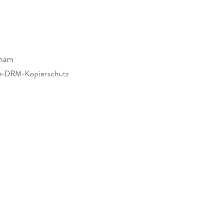
sham
e-DRM-Kopierschutz
342345