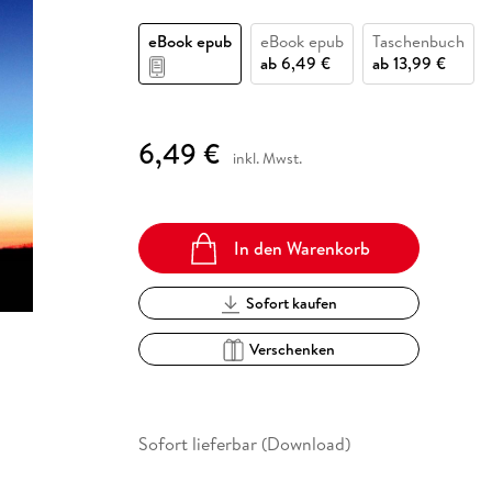
Fremdsprachige Bücher
n Lernhilfen
 Jugendbücher
eiber
Hörbuch Downloads im Bundle
cher
 Vergleich
 Puzzlezubehör
Lernen
New Adult
STABILO
Taschenbücher
eBook epub
eBook epub
Taschenbuch
hilfen
hriller
 Backen
er
lender
Ratgeber
ab
6,49 €
ab
13,99 €
op
hriller
Romance
Sachbücher
6,49 €
precher:innen
inkl. Mwst.
Science Fiction
Fremdsprachige Bücher
In den Warenkorb
Sofort kaufen
Verschenken
Sofort lieferbar (Download)