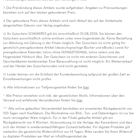
Die Preisbindung dieses Artikels wurde aufgehoben. Angaben zu Preissenkungen
7
beziehen sich auf den letzten gebundenen Preis.
Der gebundene Preis dieses Artikels wird nach Ablauf des auf der Artikelseite
8
dargestellten Datums vom Verlag angehoben.
Ihr Gutschein SOMMER13 gilt bis einschließlich 10.08.2026. Sie können den
12
Gutschein ausschließlich online einlösen unter www.hugendubel.de. Keine Bestellung
zur Abholung mit Zahlung in der Filiale möglich. Der Gutschein ist nicht gültig für
gesetzlich preisgebundene Artikel (deutschsprachige Bücher und eBooks) sowie für
preisgebundene Kalender, tolino shine (4016621130466), tolino select und das
Hugendubel Hörbuch Abo. Der Gutschein ist nicht mit anderen Gutscheinen und
Geschenkkarten kombinierbar. Eine Barauszahlung ist nicht möglich. Ein Weiterverkauf
und der Handel des Gutscheincodes sind nicht gestattet.
Leider können wir die Echtheit der Kundenbewertung aufgrund der großen Zahl an
15
Einzelbewertungen nicht prüfen.
Alle Informationen zur Tiefpreisgarantie finden Sie
hier
16
Alle Preise verstehen sich inkl. der gesetzlichen MwSt. Informationen über den
*
Versand und anfallende Versandkosten finden Sie
hier
Alle online gekauften Versandartikel beinhalten ein erweitertes Rückgaberecht von
***
100 Tagen nach Kaufdatum. Die Rücknahme von Bild-, Ton- und Datenträgern ist nur bei
noch versiegelter Ware möglich. Für in der Filiale gekaufte Artikel gilt ein
Rückgaberecht von 4 Wochen. Voraussetzung ist die Vorlage des Kassenbons und dass
sich der Artikel in wiederverkaufsfähigem Zustand befindet. Für digitale Produkte gilt
weiterhin die gesetzliche Widerrufsfrist von 14 Tagen. Bitte senden Sie Ihren Widerruf
zu digitalen Produkten per Mail an info@hugendubel.de.