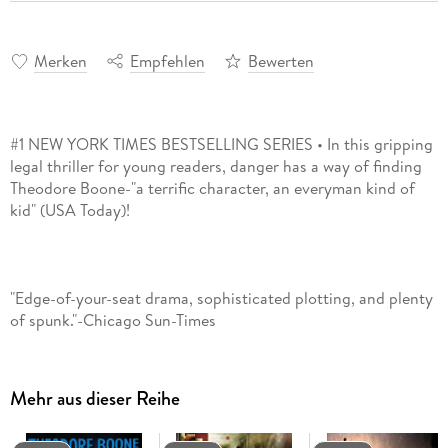
Merken
Empfehlen
Bewerten
#1 NEW YORK TIMES BESTSELLING SERIES • In this gripping
legal thriller for young readers, danger has a way of finding
Theodore Boone-"a terrific character, an everyman kind of
"Edge-of-your-seat drama, sophisticated plotting, and plenty
Mehr aus dieser Reihe
Theo Boone thought the danger had passed, but he's about
to face off against an old adversary: accused murderer and