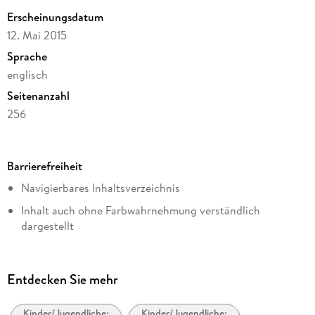
Erscheinungsdatum
12. Mai 2015
Sprache
englisch
Seitenanzahl
256
Dateigröße
4,51 MB
Barrierefreiheit
Altersempfehlung
Navigierbares Inhaltsverzeichnis
von 8 bis 12 Jahren
Theodore Boone: The Accomplice
Inhalt auch ohne Farbwahrnehmung verständlich
Reihe
dargestellt
Theo Boone, 5
Landmark-Navigation vorhanden
Autor/Autorin
Alle Texte können angepasst werden
John Grisham
Entdecken Sie mehr
Verlag/Hersteller
Penguin Young Readers Group
Kinder/Jugendliche:
Kinder/Jugendliche: