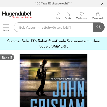
Abholung in über 100 Filialen
Filiale
Konto
Merkzettel
Warenkorb
Hugendubel
Menu
Summer Sale:
13% Rabatt
auf viele Sortimente mit dem
12
mehr
Code
SOMMER13
erfahren
Band 5