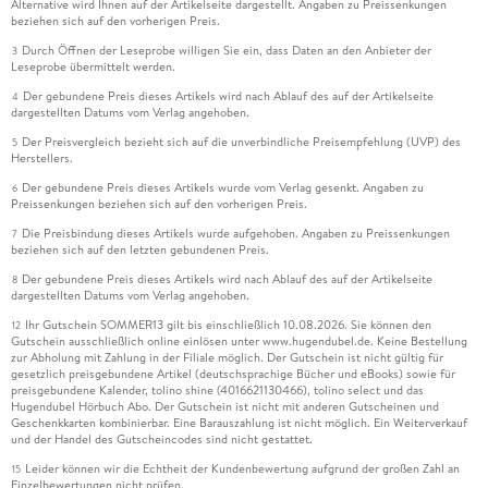
Alternative wird Ihnen auf der Artikelseite dargestellt. Angaben zu Preissenkungen
beziehen sich auf den vorherigen Preis.
Durch Öffnen der Leseprobe willigen Sie ein, dass Daten an den Anbieter der
3
Leseprobe übermittelt werden.
Der gebundene Preis dieses Artikels wird nach Ablauf des auf der Artikelseite
4
dargestellten Datums vom Verlag angehoben.
Der Preisvergleich bezieht sich auf die unverbindliche Preisempfehlung (UVP) des
5
Herstellers.
Der gebundene Preis dieses Artikels wurde vom Verlag gesenkt. Angaben zu
6
Preissenkungen beziehen sich auf den vorherigen Preis.
Die Preisbindung dieses Artikels wurde aufgehoben. Angaben zu Preissenkungen
7
beziehen sich auf den letzten gebundenen Preis.
Der gebundene Preis dieses Artikels wird nach Ablauf des auf der Artikelseite
8
dargestellten Datums vom Verlag angehoben.
Ihr Gutschein SOMMER13 gilt bis einschließlich 10.08.2026. Sie können den
12
Gutschein ausschließlich online einlösen unter www.hugendubel.de. Keine Bestellung
zur Abholung mit Zahlung in der Filiale möglich. Der Gutschein ist nicht gültig für
gesetzlich preisgebundene Artikel (deutschsprachige Bücher und eBooks) sowie für
preisgebundene Kalender, tolino shine (4016621130466), tolino select und das
Hugendubel Hörbuch Abo. Der Gutschein ist nicht mit anderen Gutscheinen und
Geschenkkarten kombinierbar. Eine Barauszahlung ist nicht möglich. Ein Weiterverkauf
und der Handel des Gutscheincodes sind nicht gestattet.
Leider können wir die Echtheit der Kundenbewertung aufgrund der großen Zahl an
15
Einzelbewertungen nicht prüfen.