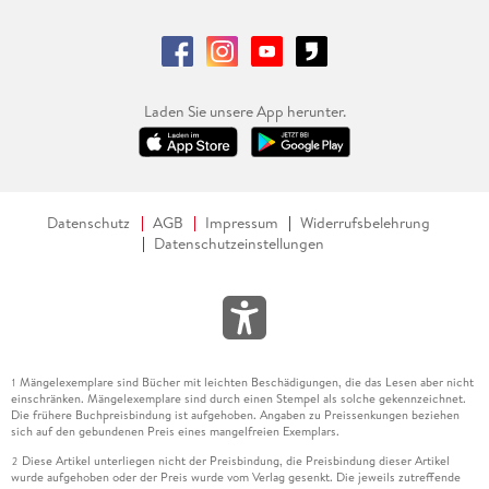
Laden Sie unsere App herunter.
Datenschutz
AGB
Impressum
Widerrufsbelehrung
Datenschutzeinstellungen
Mängelexemplare sind Bücher mit leichten Beschädigungen, die das Lesen aber nicht
1
einschränken. Mängelexemplare sind durch einen Stempel als solche gekennzeichnet.
Die frühere Buchpreisbindung ist aufgehoben. Angaben zu Preissenkungen beziehen
sich auf den gebundenen Preis eines mangelfreien Exemplars.
Diese Artikel unterliegen nicht der Preisbindung, die Preisbindung dieser Artikel
2
wurde aufgehoben oder der Preis wurde vom Verlag gesenkt. Die jeweils zutreffende