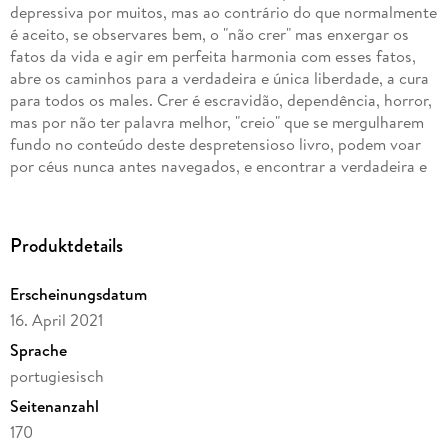
depressiva por muitos, mas ao contrário do que normalmente
é aceito, se observares bem, o "não crer" mas enxergar os
fatos da vida e agir em perfeita harmonia com esses fatos,
abre os caminhos para a verdadeira e única liberdade, a cura
para todos os males. Crer é escravidão, dependência, horror,
mas por não ter palavra melhor, "creio" que se mergulharem
fundo no conteúdo deste despretensioso livro, podem voar
por céus nunca antes navegados, e encontrar a verdadeira e
perene paz.
Produktdetails
Erscheinungsdatum
16. April 2021
Sprache
portugiesisch
Seitenanzahl
170