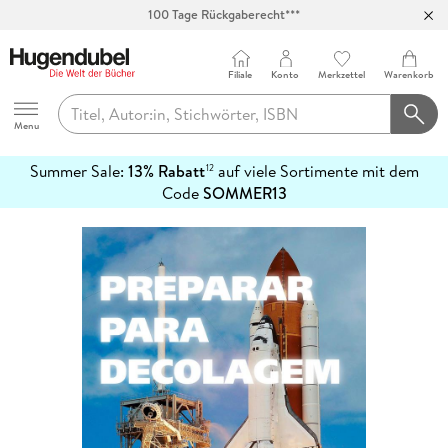
100 Tage Rückgaberecht***
Abholung in über 100 Filialen
Filiale
Konto
Merkzettel
Warenkorb
Hugendubel
Menu
Summer Sale:
13% Rabatt
auf viele Sortimente mit dem
12
mehr
Code
SOMMER13
erfahren