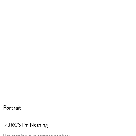
ISBN
9786586334999
Portrait
JRCS I'm Nothing
Um menino que sempre sonhou. . .