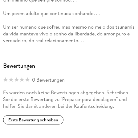
Um jovem adulto que continuou sonhando. . .
Um ser humano que sofreu mas mesmo no meio dos tsunamis
da vida manteve vivo o sonho da liberdade, do amor puro e
verdadeiro, do real relacionamento. . .
E um adulto que vive tudo isso simples, séria e
verdadeiramente, como um ser que quer estar juntos de
Bewertungen
todos, e juntos somos um só.
0 Bewertungen
Es wurden noch keine Bewertungen abgegeben. Schreiben
Sie die erste Bewertung zu "Preparar para decolagem" und
helfen Sie damit anderen bei der Kaufentscheidung.
Erste Bewertung schreiben