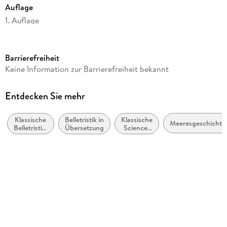
Auflage
1. Auflage
Seitenanzahl
510
Barrierefreiheit
Dateigröße
Keine Information zur Barrierefreiheit bekannt
4,59 MB
Reihe
Entdecken Sie mehr
Fischer Klassik
Klassische
Belletristik in
Klassische
Autor/Autorin
Meeresgeschichte
Belletristik:
Übersetzung
Science-
Jules Verne
allgemein
Fiction-
und
Literatur
Übersetzung
literarisch
Martin Schoske
Verlag/Hersteller
FISCHER E-Books
Originaltitel
Vingt mille lieues sous les mers