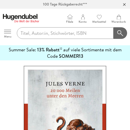
100 Tage Rückgaberecht***
Abholung in über 100 Filialen
Filiale
Konto
Merkzettel
Warenkorb
Hugendubel
Menu
Summer Sale:
13% Rabatt
auf viele Sortimente mit dem
12
mehr
Code
SOMMER13
erfahren