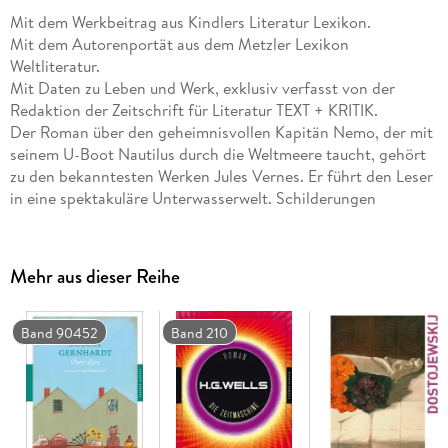
Mit dem Werkbeitrag aus Kindlers Literatur Lexikon.
Mit dem Autorenportät aus dem Metzler Lexikon
Weltliteratur.
Mit Daten zu Leben und Werk, exklusiv verfasst von der
Redaktion der Zeitschrift für Literatur TEXT + KRITIK.
Der Roman über den geheimnisvollen Kapitän Nemo, der mit
seinem U-Boot Nautilus durch die Weltmeere taucht, gehört
zu den bekanntesten Werken Jules Vernes. Er führt den Leser
in eine spektakuläre Unterwasserwelt. Schilderungen
geographischer und technischer Details sowie phantastische
Abenteuer - etwa der Kampf mit einem Riesenkraken oder die
Entdeckung des sagenhaften Atlantis - bereiten ein
Mehr aus dieser Reihe
atemberaubendes Lesevergnügen.
Band 90452
Band 210