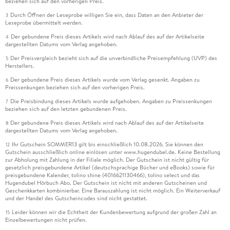
beziehen sich auf den vorherigen Preis.
Durch Öffnen der Leseprobe willigen Sie ein, dass Daten an den Anbieter der
3
Leseprobe übermittelt werden.
Der gebundene Preis dieses Artikels wird nach Ablauf des auf der Artikelseite
4
dargestellten Datums vom Verlag angehoben.
Der Preisvergleich bezieht sich auf die unverbindliche Preisempfehlung (UVP) des
5
Herstellers.
Der gebundene Preis dieses Artikels wurde vom Verlag gesenkt. Angaben zu
6
Preissenkungen beziehen sich auf den vorherigen Preis.
Die Preisbindung dieses Artikels wurde aufgehoben. Angaben zu Preissenkungen
7
beziehen sich auf den letzten gebundenen Preis.
Der gebundene Preis dieses Artikels wird nach Ablauf des auf der Artikelseite
8
dargestellten Datums vom Verlag angehoben.
Ihr Gutschein SOMMER13 gilt bis einschließlich 10.08.2026. Sie können den
12
Gutschein ausschließlich online einlösen unter www.hugendubel.de. Keine Bestellung
zur Abholung mit Zahlung in der Filiale möglich. Der Gutschein ist nicht gültig für
gesetzlich preisgebundene Artikel (deutschsprachige Bücher und eBooks) sowie für
preisgebundene Kalender, tolino shine (4016621130466), tolino select und das
Hugendubel Hörbuch Abo. Der Gutschein ist nicht mit anderen Gutscheinen und
Geschenkkarten kombinierbar. Eine Barauszahlung ist nicht möglich. Ein Weiterverkauf
und der Handel des Gutscheincodes sind nicht gestattet.
Leider können wir die Echtheit der Kundenbewertung aufgrund der großen Zahl an
15
Einzelbewertungen nicht prüfen.