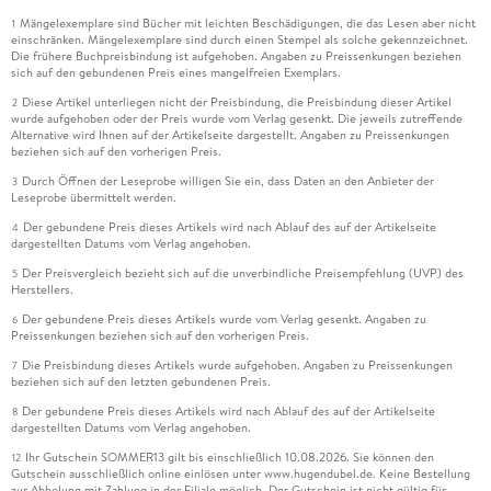
Mängelexemplare sind Bücher mit leichten Beschädigungen, die das Lesen aber nicht
1
einschränken. Mängelexemplare sind durch einen Stempel als solche gekennzeichnet.
Die frühere Buchpreisbindung ist aufgehoben. Angaben zu Preissenkungen beziehen
sich auf den gebundenen Preis eines mangelfreien Exemplars.
Diese Artikel unterliegen nicht der Preisbindung, die Preisbindung dieser Artikel
2
wurde aufgehoben oder der Preis wurde vom Verlag gesenkt. Die jeweils zutreffende
Alternative wird Ihnen auf der Artikelseite dargestellt. Angaben zu Preissenkungen
beziehen sich auf den vorherigen Preis.
Durch Öffnen der Leseprobe willigen Sie ein, dass Daten an den Anbieter der
3
Leseprobe übermittelt werden.
Der gebundene Preis dieses Artikels wird nach Ablauf des auf der Artikelseite
4
dargestellten Datums vom Verlag angehoben.
Der Preisvergleich bezieht sich auf die unverbindliche Preisempfehlung (UVP) des
5
Herstellers.
Der gebundene Preis dieses Artikels wurde vom Verlag gesenkt. Angaben zu
6
Preissenkungen beziehen sich auf den vorherigen Preis.
Die Preisbindung dieses Artikels wurde aufgehoben. Angaben zu Preissenkungen
7
beziehen sich auf den letzten gebundenen Preis.
Der gebundene Preis dieses Artikels wird nach Ablauf des auf der Artikelseite
8
dargestellten Datums vom Verlag angehoben.
Ihr Gutschein SOMMER13 gilt bis einschließlich 10.08.2026. Sie können den
12
Gutschein ausschließlich online einlösen unter www.hugendubel.de. Keine Bestellung
zur Abholung mit Zahlung in der Filiale möglich. Der Gutschein ist nicht gültig für