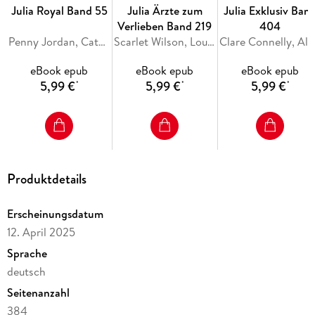
Julia Royal Band 55
Julia Ärzte zum
Julia Exklusiv Ban
Verlieben Band 219
404
Penny Jordan, Catherine George, Sara Craven
Scarlet Wilson, Louisa Heaton, Jc Harroway
Clare Connelly, Ally B
eBook epub
eBook epub
eBook epub
5,99 €
5,99 €
5,99 €
*
*
*
Produktdetails
Erscheinungsdatum
12. April 2025
Sprache
deutsch
Seitenanzahl
384