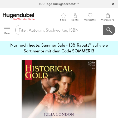
100 Tage Rückgaberecht***
Abholung in über 100 Filialen
Filiale
Konto
Merkzettel
Warenkorb
Hugendubel
Menu
Nur noch heute:
Summer Sale -
13% Rabatt
auf viele
12
mehr
Sortimente mit dem Code
SOMMER13
erfahren