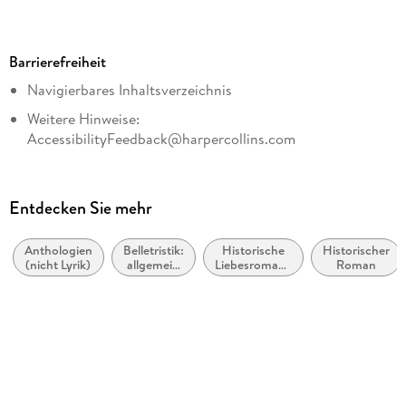
Dateigröße
1,11 MB
Barrierefreiheit
Reihe
Navigierbares Inhaltsverzeichnis
CORA Verlag
Weitere Hinweise:
Autor/Autorin
AccessibilityFeedback@harpercollins.com
Julia London
Übersetzung
Ira Panic
Entdecken Sie mehr
Verlag/Hersteller
CORA Verlag
Anthologien
Belletristik:
Historische
Historischer
(nicht Lyrik)
allgemein
Liebesromane
Roman
Kopierschutz
und
/ Romance
literarisch,
mit Wasserzeichen versehen
nicht nach
Genre
Family Sharing
Ja
Produktart
EBOOK