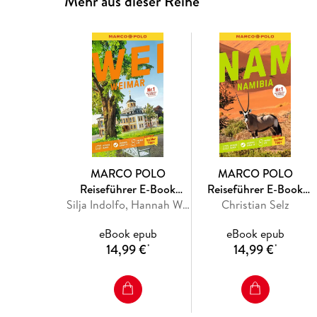
Mehr aus dieser Reihe
MARCO POLO
MARCO POLO
Reiseführer E-Book
Reiseführer E-Book
Weimar
Silja Indolfo, Hannah Würsching
Christian Selz
Namibia
eBook epub
eBook epub
14,99 €
14,99 €
*
*