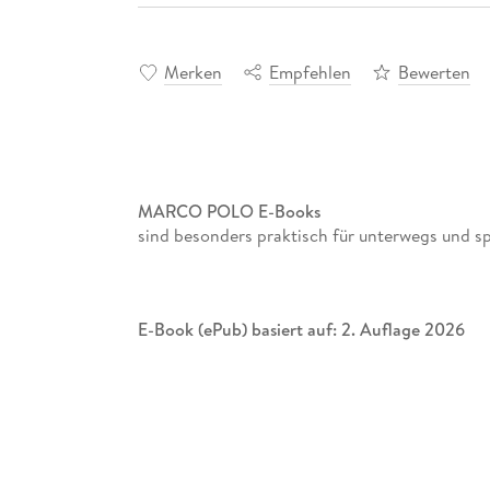
Merken
Empfehlen
Bewerten
MARCO POLO E-Books
sind besonders praktisch für unterwegs und s
E-Book (ePub) basiert auf: 2. Auflage 2026
Von Windsurfen bis Seidenmalerei: Mit dem 
Mit einem Becher horchata in der Hand durch 
Fitness-Training am Malva-rosa-Strand teilne