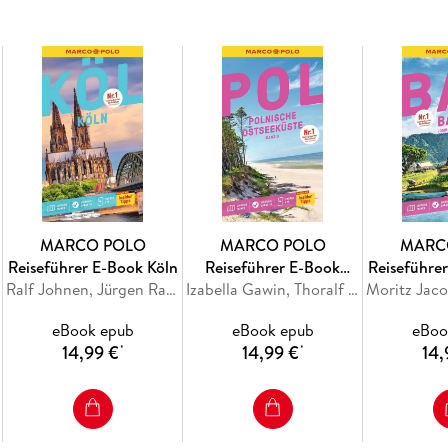
Genießer:innen gleichermaßen glücklich! Die
dafür, dass dein City-Trip in den Osten Spanie
Das Beste zuerst: die MARCO POLO
Top-Highlights
und die MARCO POLO
Bucketlist
für die unvergesslichen Urlaubserlebnisse
MARCO POLO
MARCO POLO
MARC
Reiseführer E-Book Köln
Reiseführer E-Book
Reiseführer
Ralf Johnen, Jürgen Raap
Polnische Ostseeküste,
Izabella Gawin, Thoralf Plath
Lombo
Danzig
Der
eBook epub
eBook epub
eBoo
Urlaubsplaner
14,99 €
14,99 €
14,
*
*
für den passenden Einstieg und sprechende
MARCO POLO