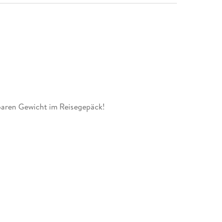
paren Gewicht im Reisegepäck!
MARCO POLO Reiseführer Valencia entdecken
die Stadt schlendern oder an einem kostenlosen
hmen: In Valencia werden Sportlerbegeisterte und