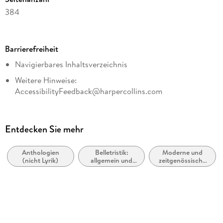
384
Dateigröße
1,03 MB
Barrierefreiheit
Reihe
Navigierbares Inhaltsverzeichnis
CORA Verlag
Weitere Hinweise:
Autor/Autorin
AccessibilityFeedback@harpercollins.com
Julie Cohen
Übersetzung
Sonja Sajlo-Lucich, Maria Poets
Entdecken Sie mehr
Verlag/Hersteller
CORA Verlag
Anthologien
Belletristik:
Moderne und
(nicht Lyrik)
allgemein und
zeitgenössische
Kopierschutz
literarisch, nicht
Liebesromane /
nach Genre
Romance
mit Wasserzeichen versehen
Family Sharing
Ja
Produktart