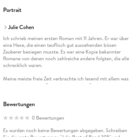
Portrait
Julie Cohen
Ich schrieb meinen ersten Roman mit 11 Jahren. Er war über
eine Hexe, die einen teuflisch gut aussehenden bösen
Zauberer besiegen musste. Es war eine Kopie bekannter
Romane von denen noch zahlreiche andere folgten, die alle
schrecklich waren.
Meine meiste freie Zeit verbrachte ich lesend mit allem was
ich zwischen meine Finger bekam in der Bücherrei von
Rumford. Dort bekam ich als Teenager einen Teilzeitjob und
schmuggelte Liebesromane in die Biografienabteilung um
Bewertungen
dort heimlich zu lesen, während ich so tat als würde ich
Bücher einsortieren.
0 Bewertungen
Als ich etwas reifer wurde, wurden auch meine Geschichten
Es wurden noch keine Bewertungen abgegeben. Schreiben
origineller. Meine beste Freundin Kathy und ich verbrachten