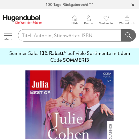
100 Tage Rückgaberecht***
Abholung in über 100 Filialen
Filiale
Konto
Merkzettel
Warenkorb
Hugendubel
Menu
Summer Sale:
13% Rabatt
auf viele Sortimente mit dem
12
mehr
Code
SOMMER13
erfahren