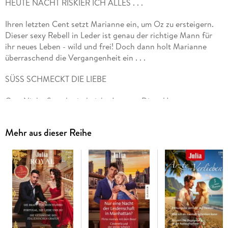
HEUTE NACHT RISKIER ICH ALLES . . .
Ihren letzten Cent setzt Marianne ein, um Oz zu ersteigern.
Dieser sexy Rebell in Leder ist genau der richtige Mann für
ihr neues Leben - wild und frei! Doch dann holt Marianne
überraschend die Vergangenheit ein . . .
SÜSS SCHMECKT DIE LIEBE
One-Night-Stands sind nicht Joannas Ding. Umso
verwirrender, dass sie schon nach kürzester Zeit
leidenschaftliche Stunden mit Bruno Deluca genießt! Wird sie
Mehr aus dieser Reihe
den attraktiven Fremden wiedersehen? Joanna ist
verunsichert - da hilft das Schicksal ihrem Glück auf die
Sprünge . . .
VERFÜHRUNG PER E-MAIL
Gleich das erste Date mit dem gut aussehenden Jay endet
besser, als Jane es sich erträumt hat: in seinem Bett! Dieser
Mann ist nicht nur die pure Versuchung, er scheint auch ihre