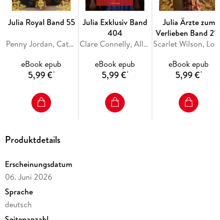
erotischen Fantasien zu kennen - die sie bis jetzt nur ihrem E-
Mail-Freund Jonny verraten hat . . .
Julia Royal Band 55
Julia Exklusiv Band
Julia Ärzte zum
404
Verlieben Band 21
Penny Jordan, Catherine George, Sara Craven
Clare Connelly, Ally Blake, Maya Blake
Scarlet Wils
eBook epub
eBook epub
eBook epub
5,99 €
5,99 €
5,99 €
*
*
*
Produktdetails
Erscheinungsdatum
06. Juni 2026
Sprache
deutsch
Seitenanzahl