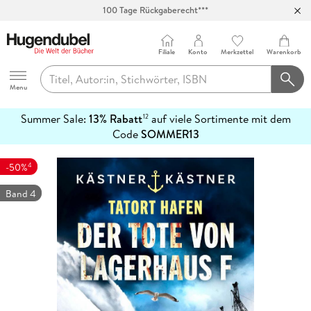
100 Tage Rückgaberecht***
Abholung in über 100 Filialen
Filiale
Konto
Merkzettel
Warenkorb
Hugendubel
Menu
Summer Sale:
13% Rabatt
auf viele Sortimente mit dem
12
mehr
Code
SOMMER13
erfahren
4
-50%
Band 4