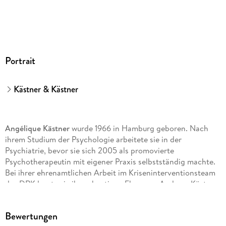
Portrait
Kästner & Kästner
Angélique Kästner
wurde 1966 in Hamburg geboren. Nach
ihrem Studium der Psychologie arbeitete sie in der
Psychiatrie, bevor sie sich 2005 als promovierte
Psychotherapeutin mit eigener Praxis selbstständig machte.
Bei ihrer ehrenamtlichen Arbeit im Kriseninterventionsteam
des DRK lernte sie ihren heutigen Ehemann Andreas Kästner
kennen.
Bewertungen
Andreas Kästner
, 1963 in Wismar geboren und in Rostock