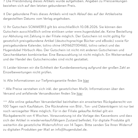
Die Preisbindung dieses Artikels wurde aufgehoben. Angaben zu Preissenkungen
7
beziehen sich auf den letzten gebundenen Preis.
Der gebundene Preis dieses Artikels wird nach Ablauf des auf der Artikelseite
8
dargestellten Datums vom Verlag angehoben.
Ihr Gutschein SOMMER13 gilt bis einschließlich 10.08.2026. Sie können den
12
Gutschein ausschließlich online einlösen unter www.hugendubel.de. Keine Bestellung
zur Abholung mit Zahlung in der Filiale möglich. Der Gutschein ist nicht gültig für
gesetzlich preisgebundene Artikel (deutschsprachige Bücher und eBooks) sowie für
preisgebundene Kalender, tolino shine (4016621130466), tolino select und das
Hugendubel Hörbuch Abo. Der Gutschein ist nicht mit anderen Gutscheinen und
Geschenkkarten kombinierbar. Eine Barauszahlung ist nicht möglich. Ein Weiterverkauf
und der Handel des Gutscheincodes sind nicht gestattet.
Leider können wir die Echtheit der Kundenbewertung aufgrund der großen Zahl an
15
Einzelbewertungen nicht prüfen.
Alle Informationen zur Tiefpreisgarantie finden Sie
hier
16
Alle Preise verstehen sich inkl. der gesetzlichen MwSt. Informationen über den
*
Versand und anfallende Versandkosten finden Sie
hier
Alle online gekauften Versandartikel beinhalten ein erweitertes Rückgaberecht von
***
100 Tagen nach Kaufdatum. Die Rücknahme von Bild-, Ton- und Datenträgern ist nur bei
noch versiegelter Ware möglich. Für in der Filiale gekaufte Artikel gilt ein
Rückgaberecht von 4 Wochen. Voraussetzung ist die Vorlage des Kassenbons und dass
sich der Artikel in wiederverkaufsfähigem Zustand befindet. Für digitale Produkte gilt
weiterhin die gesetzliche Widerrufsfrist von 14 Tagen. Bitte senden Sie Ihren Widerruf
zu digitalen Produkten per Mail an info@hugendubel.de.