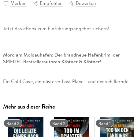
Merken
Empfehlen
Bewerten
Jetzt das eBook zum Einführungsangebot sichern!
Mord am Moldauhafen: Der brandneue Hafenkrimi der
SPIEGEL-Bestsellerautoren Kästner & Kästner!
Ein Cold Case, ein düsterer Lost Place - und der schillernde
Hafengeburtstag: Im 4. Band der
Krimi-Reihe aus Hamburg
bekommt die
Wasserschutzpolizei
um Tom Bendixen alle Hände voll zu tun.
Mehr aus dieser Reihe
Nur wenige hundert Meter trennen Hamburgs Liegeplätze für
Band 3
Band 2
Band 1
luxuriöse Kreuzfahrtschiffe von einem verfallenen Lost Place,
dem Lagerhaus F am Moldauhafen. Während auf der