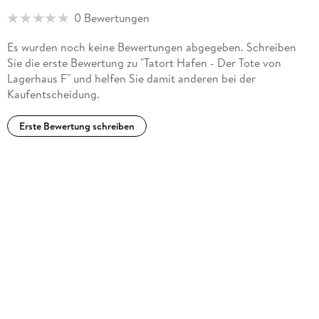
aufgewachsen, lebt seit seiner Ausbürgerung aus der
0 Bewertungen
ehemaligen DDR im Juni 1989 in Hamburg. Er ist gelernter
Vollmatrose der Handelsflotte, fuhr in der DDR zur See und
Es wurden noch keine Bewertungen abgegeben. Schreiben
arbeitete von 1992 bis November 2023 als Hauptkommissar
Sie die erste Bewertung zu "Tatort Hafen - Der Tote von
der Wasserschutzpolizei im Hamburger Hafen. Er kennt den
Lagerhaus F" und helfen Sie damit anderen bei der
Hafen wie kein anderer und ist seiner Frau kompetenter
Kaufentscheidung.
Fachberater. Seine Erlebnisse und detaillierten
Insiderkenntnisse fließen in die Serie ein.
Erste Bewertung schreiben