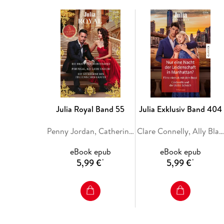
Julia Royal Band 55
Julia Exklusiv Band 404
Penny Jordan, Catherine George, Sara Craven
Clare Connelly, Ally Blake, Maya Blake
eBook epub
eBook epub
5,99 €
5,99 €
*
*