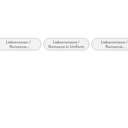
Liebesroman /
Liebesromane /
Liebesromane /
Romance:
Romance in Uniform
Romance:
Wholesome
medizinisch