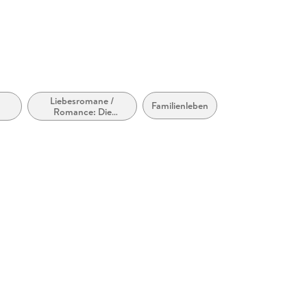
Liebesromane /
Familienleben
Romance: Die
Reichen, Berühmten
und Mächtigen