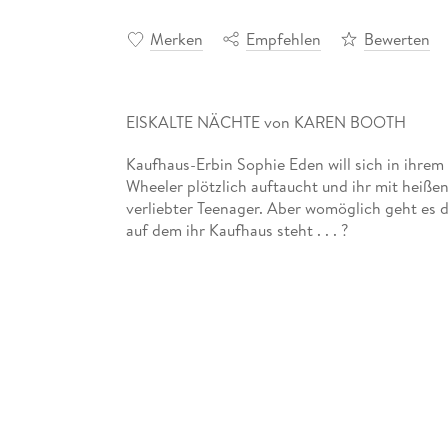
Merken
Empfehlen
Bewerten
EISKALTE NÄCHTE von KAREN BOOTH
Kaufhaus-Erbin Sophie Eden will sich in ihrem
Wheeler plötzlich auftaucht und ihr mit heißen
verliebter Teenager. Aber womöglich geht es 
auf dem ihr Kaufhaus steht . . . ?
SEI TREU UND KÜSS MICH von CANDANCE
"Danke für letzte Nacht." Entsetzt liest Blyth
die Nacht mit einer anderen verbracht! Dabei h
im Kinderkrankenhaus managen. Kann dieser se