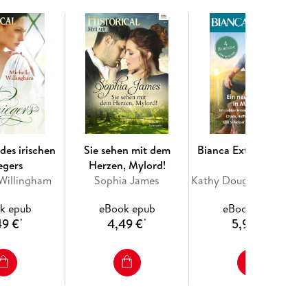
MMON
es Bruders geheiratet, um einen Skandal zu
Jahr. Doch jetzt knistert es heiß, und sie landet mit
rboten sinnlichen Gefühle?
des irischen
Sie sehen mit dem
Bianca Extra Band 163
egers
Herzen, Mylord!
 Willingham
Sophia James
Kathy Douglass, Gina Wilkins, Stella Bagwell, Jules Bennett
k epub
eBook epub
eBook epub
49 €
4,49 €
5,99 €
*
*
*