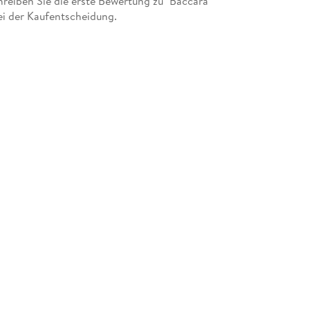
eiben Sie die erste Bewertung zu "Baccara
ei der Kaufentscheidung.