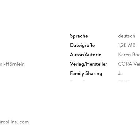
Sprache
deutsch
Dateigröße
1,28 MB
Autor/Autorin
Karen Bo
ani-Hörnlein
Verlag/Hersteller
CORA Ver
Family Sharing
Ja
Dateiformat
EPUB
rcollins. com