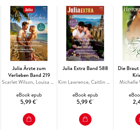
SO VERBOTEN SINNLICH von JESSICA LE
Eigentlich hat Stefanie den besten Freund ihr
verhindern - mit einer Zweckehe für ein halbes 
Emmett im Bett! Woher kommen bloß diese ve
Julia Ärzte zum
Julia Extra Band 588
Die Braut 
Verlieben Band 219
Kri
Scarlet Wilson, Louisa Heaton, Jc Harroway
Kim Lawrence, Caitlin Crews, Mariah Ankenman, Jenni Fletcher
Michelle
eBook epub
eBook epub
eBoo
5,99 €
5,99 €
2,
*
*