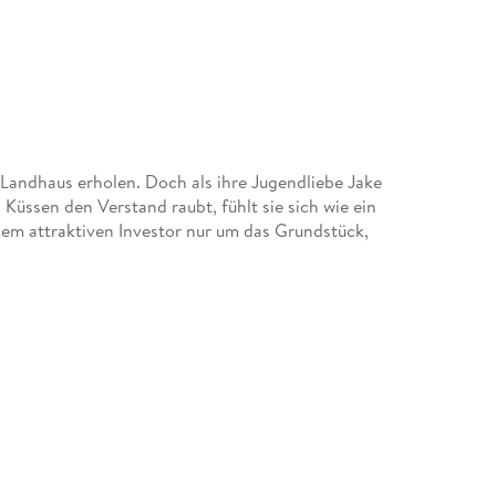
 Landhaus erholen. Doch als ihre Jugendliebe Jake
 Küssen den Verstand raubt, fühlt sie sich wie ein
dem attraktiven Investor nur um das Grundstück,
 SHAW
e die Nachricht auf Prestons Handy. Offenbar hat er
at sie ihm vertraut, seit sie zusammen das Projekt
xy Millionär einfach nicht treu sein?