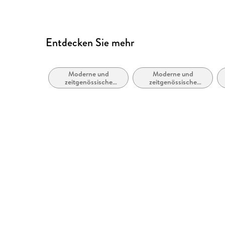
Entdecken Sie mehr
Moderne und
Moderne und
zeitgenössische
zeitgenössische
Belletristik: allgemein
Liebesromane /
und literarisch
Romance